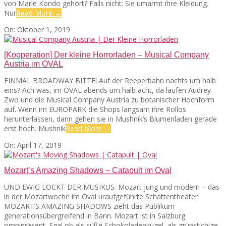
von Marie Kondo gehört? Falls nicht: Sie umarmt ihre Kleidung.
Nur
Read More →
SEATS
2019-
On:
Oktober 1, 2019
10-
01
[Kooperation] Der kleine Horrorladen – Musical Company
Austria im OVAL
EINMAL BROADWAY BITTE! Auf der Reeperbahn nachts um halb
eins? Ach was, im OVAL abends um halb acht, da laufen Audrey
Zwo und die Musical Company Austria zu botanischer Hochform
auf. Wenn im EUROPARK die Shops langsam ihre Rollos
herunterlassen, dann gehen sie in Mushnik’s Blumenladen gerade
erst hoch. Mushnik
Read More →
2019-
On:
April 17, 2019
04-
17
Mozart’s Amazing Shadows – Catapult im Oval
UND EWIG LOCKT DER MUSIKUS. Mozart jung und modern – das
in der Mozartwoche im Oval uraufgeführte Schattentheater
MOZART’S AMAZING SHADOWS zieht das Publikum
generationsübergreifend in Bann. Mozart ist in Salzburg
omnipräsent. Egal ob als süße Schokoladenkugel, als grünstichige