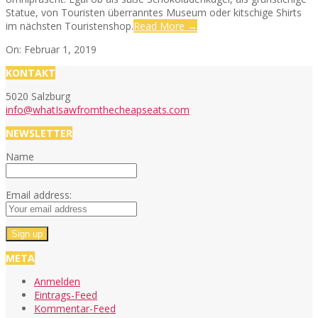
Statue, von Touristen überranntes Museum oder kitschige Shirts
im nächsten Touristenshop.
Read More →
2019-
On:
Februar 1, 2019
02-
KONTAKT
01
5020 Salzburg
info@whatIsawfromthecheapseats.com
NEWSLETTER
Name
Email address:
META
Anmelden
Eintrags-Feed
Kommentar-Feed