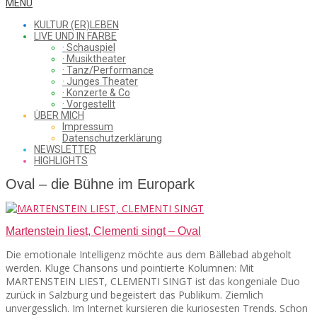
WHAT
Secondary
MENU
Navigation
KULTUR (ER)LEBEN
Menu
LIVE UND IN FARBE
· Schauspiel
I
· Musiktheater
· Tanz/Performance
· Junges Theater
· Konzerte & Co
· Vorgestellt
ÜBER MICH
SAW
Impressum
Datenschutzerklärung
NEWSLETTER
HIGHLIGHTS
FROM
Oval – die Bühne im Europark
Martenstein liest, Clementi singt – Oval
THE
Die emotionale Intelligenz möchte aus dem Bällebad abgeholt
werden. Kluge Chansons und pointierte Kolumnen: Mit
MARTENSTEIN LIEST, CLEMENTI SINGT ist das kongeniale Duo
CHEAP
zurück in Salzburg und begeistert das Publikum. Ziemlich
unvergesslich. Im Internet kursieren die kuriosesten Trends. Schon