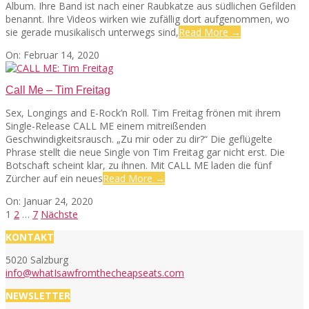
Album. Ihre Band ist nach einer Raubkatze aus südlichen Gefilden
benannt. Ihre Videos wirken wie zufällig dort aufgenommen, wo
sie gerade musikalisch unterwegs sind,
Read More →
2020-
On:
Februar 14, 2020
02-
14
Call Me – Tim Freitag
Sex, Longings and E-Rock’n Roll. Tim Freitag frönen mit ihrem
Single-Release CALL ME einem mitreißenden
Geschwindigkeitsrausch. „Zu mir oder zu dir?“ Die geflügelte
Phrase stellt die neue Single von Tim Freitag gar nicht erst. Die
Botschaft scheint klar, zu ihnen. Mit CALL ME laden die fünf
Zürcher auf ein neues
Read More →
2020-
On:
Januar 24, 2020
01-
Seitennummerierung
1
2
…
7
Nächste
24
der
KONTAKT
Beiträge
5020 Salzburg
info@whatIsawfromthecheapseats.com
NEWSLETTER