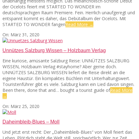
unabhängig meistens möglich. Das melancholisch-schöne Debüt
der Ocelots feiert mit STARTED TO WONDER im
deutschsprachigen Raum Premiere. Fein. Herrlich unaufgeregt und
entspannt kommt es daher, das Debütalbum der Ocelots. Mit
STARTED TO WONDER fangen
Read More →
2020-
On:
März 31, 2020
03-
31
Unnützes Salzburg Wissen – Holzbaum Verlag
Eine kuriose, amüsante Salzburg Reise: UNNÜTZES SALZBURG
WISSEN, Holzbaum Verlag #stayhome? Aber gerne doch.
UNNÜTZES SALZBURG WISSEN liefert die Reise direkt an die
eigene Haustür. Ein kompaktes Büchlein mit Unterhaltungswert.
Touristenführer gibt es viele. Salzburg kann ein Lied davon singen.
Been there, done that and… bought a tourist guide of
Read More
→
2020-
On:
März 25, 2020
03-
25
Daheimbleib-Blues – Moll
Und jetzt erst recht: Der „Daheimbleib-Blues“ von Moll feiert das
Leben. Plötzlich steht die Welt still, sprichwörtlich. Wer zur Zeit