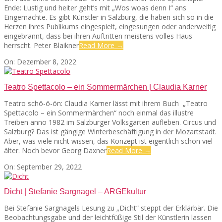
Ende: Lustig und heiter geht’s mit „Wos woas denn I“ ans
Eingemachte. Es gibt Künstler in Salzburg, die haben sich so in die
SEATS
Herzen ihres Publikums eingespielt, eingesungen oder anderweitig
eingebrannt, dass bei ihren Auftritten meistens volles Haus
herrscht. Peter Blaikner
Read More →
2022-
On:
Dezember 8, 2022
12-
08
Teatro Spettacolo – ein Sommermärchen | Claudia Karner
Teatro schö-ö-ön: Claudia Karner lässt mit ihrem Buch „Teatro
Spettacolo – ein Sommermärchen“ noch einmal das illustre
Treiben anno 1982 im Salzburger Volksgarten aufleben. Circus und
Salzburg? Das ist gängige Winterbeschäftigung in der Mozartstadt.
Aber, was viele nicht wissen, das Konzept ist eigentlich schon viel
älter. Noch bevor Georg Daxner
Read More →
2022-
On:
September 29, 2022
09-
29
Dicht | Stefanie Sargnagel – ARGEkultur
Bei Stefanie Sargnagels Lesung zu „Dicht“ steppt der Erklärbär. Die
Beobachtungsgabe und der leichtfüßige Stil der Künstlerin lassen