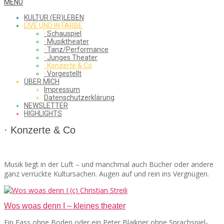
WHAT
Secondary
MENU
Navigation
KULTUR (ER)LEBEN
Menu
LIVE UND IN FARBE
· Schauspiel
I
· Musiktheater
· Tanz/Performance
· Junges Theater
· Konzerte & Co
· Vorgestellt
ÜBER MICH
SAW
Impressum
Datenschutzerklärung
NEWSLETTER
HIGHLIGHTS
FROM
· Konzerte & Co
Musik liegt in der Luft – und manchmal auch Bücher oder andere
THE
ganz verrückte Kultursachen. Augen auf und rein ins Vergnügen.
CHEAP
Wos woas denn I – kleines theater
Ein Fass ohne Boden oder ein Peter Blaikner ohne Sprachspiel-