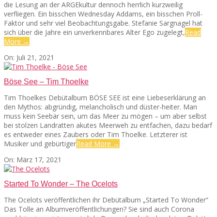
die Lesung an der ARGEkultur dennoch herrlich kurzweilig
verfliegen. Ein bisschen Wednesday Addams, ein bisschen Proll-
Faktor und sehr viel Beobachtungsgabe. Stefanie Sargnagel hat
sich über die Jahre ein unverkennbares Alter Ego zugelegt,
Read
More →
2021-
On:
Juli 21, 2021
07-
21
Böse See – Tim Thoelke
Tim Thoelkes Debütalbum BÖSE SEE ist eine Liebeserklärung an
den Mythos: abgründig, melancholisch und düster-heiter. Man
muss kein Seebär sein, um das Meer zu mögen – um aber selbst
bei stolzen Landratten akutes Meerweh zu entfachen, dazu bedarf
es entweder eines Zaubers oder Tim Thoelke. Letzterer ist
Musiker und gebürtiger
Read More →
2021-
On:
März 17, 2021
03-
17
Started To Wonder – The Ocelots
The Ocelots veröffentlichen ihr Debütalbum „Started To Wonder“
Das Tolle an Albumveröffentlichungen? Sie sind auch Corona