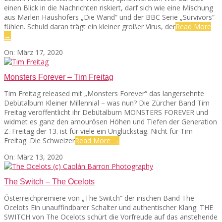
einen Blick in die Nachrichten riskiert, darf sich wie eine Mischung
aus Marlen Haushofers „Die Wand“ und der BBC Serie „Survivors“
fühlen. Schuld daran trägt ein kleiner großer Virus, der
Read More
→
2020-
On:
März 17, 2020
03-
17
Monsters Forever – Tim Freitag
Tim Freitag released mit „Monsters Forever“ das langersehnte
Debütalbum Kleiner Millennial – was nun? Die Zürcher Band Tim
Freitag veröffentlicht ihr Debütalbum MONSTERS FOREVER und
widmet es ganz den amourösen Höhen und Tiefen der Generation
Z. Freitag der 13. ist für viele ein Unglückstag. Nicht für Tim
Freitag. Die Schweizer
Read More →
2020-
On:
März 13, 2020
03-
13
The Switch – The Ocelots
Österreichpremiere von „The Switch“ der irischen Band The
Ocelots Ein unauffindbarer Schalter und authentischer Klang: THE
SWITCH von The Ocelots schürt die Vorfreude auf das anstehende