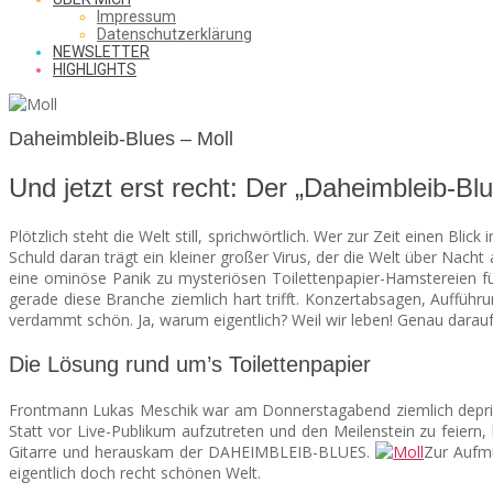
SAW
Impressum
Datenschutzerklärung
NEWSLETTER
HIGHLIGHTS
FROM
Daheimbleib-Blues – Moll
Und jetzt erst recht: Der „Daheimbleib-Blu
THE
Plötzlich steht die Welt still, sprichwörtlich. Wer zur Zeit einen Bl
Schuld daran trägt ein kleiner großer Virus, der die Welt über Nacht
CHEAP
eine ominöse Panik zu mysteriösen Toilettenpapier-Hamstereien fü
gerade diese Branche ziemlich hart trifft. Konzertabsagen, Auffü
verdammt schön. Ja, warum eigentlich? Weil wir leben! Genau darauf 
Die Lösung rund um’s Toilettenpapier
SEATS
Frontmann Lukas Meschik war am Donnerstagabend ziemlich deprimie
Statt vor Live-Publikum aufzutreten und den Meilenstein zu feiern,
Gitarre und herauskam der DAHEIMBLEIB-BLUES.
Zur Aufm
eigentlich doch recht schönen Welt.