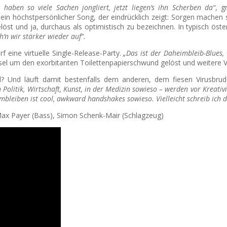
 haben so viele Sachen jongliert, jetzt liegen’s ihn Scherben da“
, g
in höchstpersönlicher Song, der eindrücklich zeigt: Sorgen machen s
st und ja, durchaus als optimistisch zu bezeichnen. In typisch öster
h’n wir stärker wieder auf“.
f eine virtuelle Single-Release-Party.
„Das ist der Daheimbleib-Blues
um den exorbitanten Toilettenpapierschwund gelöst und weitere Vors
l? Und läuft damit bestenfalls dem anderen, dem fiesen Virusbr
n Politik, Wirtschaft, Kunst, in der Medizin sowieso – werden vor Kreat
imbleiben ist cool, awkward handshakes sowieso. Vielleicht schreib ich 
, Max Payer (Bass), Simon Schenk-Mair (Schlagzeug)