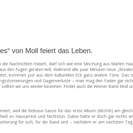
es“ von Moll feiert das Leben.
ick in die Nachrichten riskiert, darf sich wie eine Mischung aus Marlen
 aus den Fugen geraten ließ.
Während alle paar Minuten neue „Breaki
hrt, kommen just aus dem kulturellen Eck ganz andere Töne. Das ist
hrungsstornierungen und Gagenverluste – man mag den Faden gar nich
sollten wir uns wieder besinnen. Findet auch die Wiener Band Moll un
rt, weil die Release-Sause für das erste Album (MUSIK) am gleichen 
 hieß es Hausarrest und Nichtstun. Dabei hatte er doch gar nichts an
unterung für sich, für die Band und – nachdem er am nächsten Ta