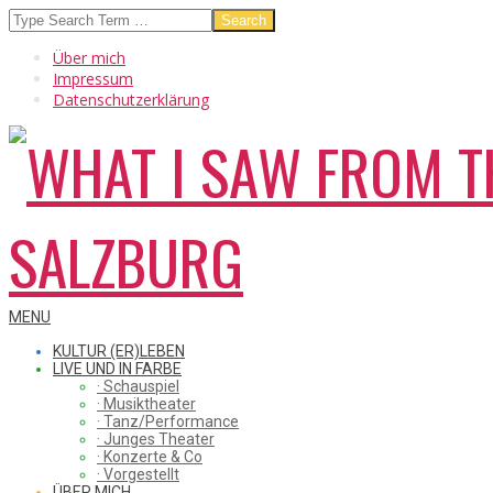
Skip
Search
to
Über mich
content
Impressum
Datenschutzerklärung
WHAT
Secondary
MENU
Navigation
KULTUR (ER)LEBEN
Menu
LIVE UND IN FARBE
· Schauspiel
I
· Musiktheater
· Tanz/Performance
· Junges Theater
· Konzerte & Co
· Vorgestellt
ÜBER MICH