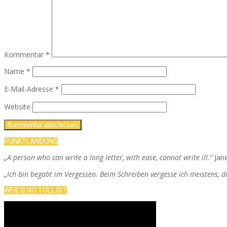
Kommentar
*
Name
*
E-Mail-Adresse
*
Website
PUNKTLANDUNG
„A person who can write a long letter, with ease, cannot write ill.“
Jan
„Ich bin begabt im Vergessen. Beim Schreiben vergesse ich meistens, 
WEIL’S SO TOLL IST