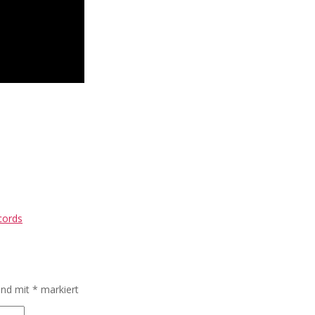
cords
sind mit
*
markiert