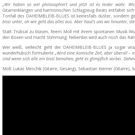
„Wir haben so viel philosophiert und jetzt ist es leider wahr. Wir
Gitarrenklängen und harmonischen Schlagzeug-Beats entfaltet sich e
Tonfall des DAHEIMBLEIB-BLUES ist keinesfalls düster, sondern gelö
bissi unter, oh wie geht das alles aus. Aber haut’s uns wo hinunter, ste
Statt Trübsal zu blasen, feiern Moll mit ihrem spontanen Musik-Wur
den Boxen und macht Stimmung. Nebenbei wird auch noch das Rätsel 
Wer weiß, vielleicht geht der DAHEIMBLEIB-BLUES ja sogar vira
wunderhübsch formulierte
„Wird eine komische Zeit, aber überall – i
Und wenn sich alle ein bissl bemühen, geht es glimpflich vorbei. Dahe
Moll: Lukas Meschik (Gitarre, Gesang), Sebastian Kierner (Gitarre)