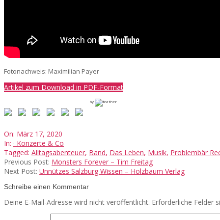
Fotonachweis:
Maximilian Payer
Artikel zum Download in PDF-Format
by
2020-
On:
März 17, 2020
03-
In:
· Konzerte & Co
17
Tagged:
Alltagsabenteuer
,
Band
,
Das Leben
,
Musik
,
Problembär Re
Previous Post:
Monsters Forever – Tim Freitag
Next Post:
Unnützes Salzburg Wissen – Holzbaum Verlag
Schreibe einen Kommentar
Deine E-Mail-Adresse wird nicht veröffentlicht.
Erforderliche Felder 