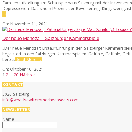
Familienaufstellung am Schauspielhaus Salzburg mit der Inszenierun
Depressionen. Das sind 5 Prozent der Bevölkerung. Klingt wenig, is
→
2021-
On:
November 11, 2021
11-
11
Der neue Menoza – Salzburger Kammerspiele
„Der neue Menoza“: Erstaufführung in den Salzburger Kammerspiel
begeistert in den Salzburger Kammerspielen. Gefühle, Gefühle, Ge
bereits
Read More →
2021-
On:
Oktober 10, 2021
10-
Seitennummerierung
1
2
…
20
Nächste
10
der
KONTAKT
Beiträge
5020 Salzburg
info@whatIsawfromthecheapseats.com
NEWSLETTER
Name