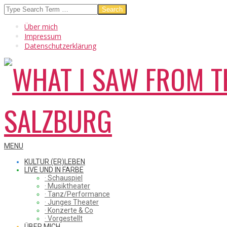
Skip
Search
to
Über mich
content
Impressum
Datenschutzerklärung
WHAT
Secondary
MENU
Navigation
KULTUR (ER)LEBEN
Menu
LIVE UND IN FARBE
· Schauspiel
I
· Musiktheater
· Tanz/Performance
· Junges Theater
· Konzerte & Co
· Vorgestellt
ÜBER MICH