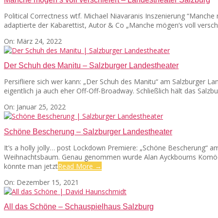
Political Correctness wtf. Michael Niavaranis Inszenierung “Manche
adaptierte der Kabarettist, Autor & Co „Manche mögen’s voll verschl
2022-
On:
März 24, 2022
03-
24
Der Schuh des Manitu – Salzburger Landestheater
Persifliere sich wer kann: „Der Schuh des Manitu“ am Salzburger La
eigentlich ja auch eher Off-Off-Broadway. Schließlich hält das Sal
2022-
On:
Januar 25, 2022
01-
25
Schöne Bescherung – Salzburger Landestheater
It’s a holly jolly… post Lockdown Premiere: „Schöne Bescherung“ 
Weihnachtsbaum. Genau genommen wurde Alan Ayckbourns Komödie b
könnte man jetzt
Read More →
2021-
On:
Dezember 15, 2021
12-
15
All das Schöne – Schauspielhaus Salzburg