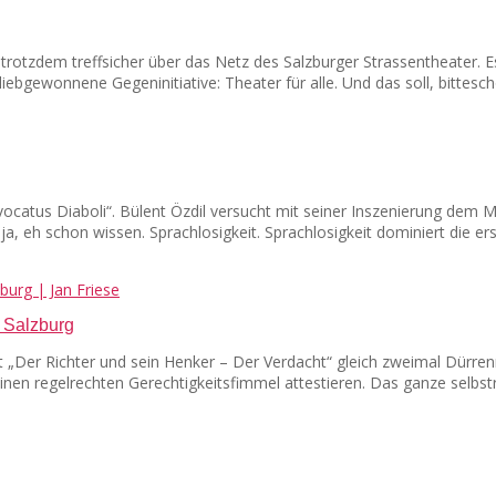
ber trotzdem treffsicher über das Netz des Salzburger Strassentheater. 
ebgewonnene Gegeninitiative: Theater für alle. Und das soll, bitteschön
dvocatus Diaboli“. Bülent Özdil versucht mit seiner Inszenierung dem
ja, eh schon wissen. Sprachlosigkeit. Sprachlosigkeit dominiert die e
 Salzburg
t „Der Richter und sein Henker – Der Verdacht“ gleich zweimal Dürrenm
en regelrechten Gerechtigkeitsfimmel attestieren. Das ganze selbs