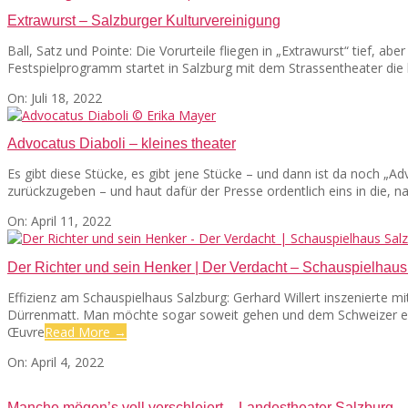
02
Extrawurst – Salzburger Kulturvereinigung
Ball, Satz und Pointe: Die Vorurteile fliegen in „Extrawurst“ tief, a
Festspielprogramm startet in Salzburg mit dem Strassentheater die li
2022-
On:
Juli 18, 2022
07-
18
Advocatus Diaboli – kleines theater
Es gibt diese Stücke, es gibt jene Stücke – und dann ist da noch „A
zurückzugeben – und haut dafür der Presse ordentlich eins in die, na
2022-
On:
April 11, 2022
04-
11
Der Richter und sein Henker | Der Verdacht – Schauspielhaus
Effizienz am Schauspielhaus Salzburg: Gerhard Willert inszenierte mi
Dürrenmatt. Man möchte sogar soweit gehen und dem Schweizer ein
Œuvre
Read More →
2022-
On:
April 4, 2022
04-
04
Manche mögen’s voll verschleiert – Landestheater Salzburg