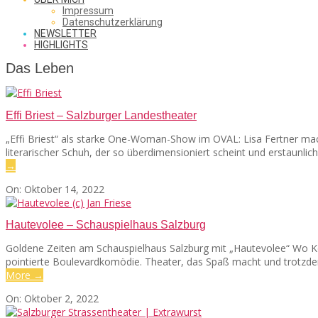
SAW
Impressum
Datenschutzerklärung
NEWSLETTER
HIGHLIGHTS
FROM
Das Leben
Effi Briest – Salzburger Landestheater
THE
„Effi Briest“ als starke One-Woman-Show im OVAL: Lisa Fertner mach
literarischer Schuh, der so überdimensioniert scheint und erstaunlich
→
CHEAP
2022-
On:
Oktober 14, 2022
10-
14
Hautevolee – Schauspielhaus Salzburg
SEATS
Goldene Zeiten am Schauspielhaus Salzburg mit „Hautevolee“ Wo Kom
pointierte Boulevardkomödie. Theater, das Spaß macht und trotzdem
More →
2022-
On:
Oktober 2, 2022
10-