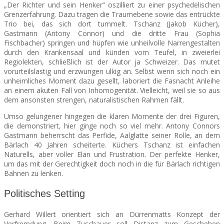
„Der Richter und sein Henker“ oszilliert zu einer psychedelischen
Grenzerfahrung. Dazu tragen die Traumebene sowie das entrückte
Trio bei, das sich dort tummelt. Tschanz (Jakob Kücher),
Gastmann (Antony Connor) und die dritte Frau (Sophia
Fischbacher) springen und hüpfen wie unheilvolle Narrengestalten
durch den Krankensaal und künden vom Teufel, in zweierlei
Regiolekten, schließlich ist der Autor ja Schweizer. Das mutet
vorurteilslastig und erzwungen ulkig an. Selbst wenn sich noch ein
unheimliches Moment dazu gesellt, laboriert die Fasnacht Anleihe
an einem akuten Fall von Inhomogenität. Vielleicht, weil sie so aus
dem ansonsten strengen, naturalistischen Rahmen fällt.
Umso gelungener hingegen die klaren Momente der drei Figuren,
die demonstriert, hier ginge noch so viel mehr. Antony Connors
Gastmann beherrscht das Perfide, Aalglatte seiner Rolle, an dem
Bärlach 40 Jahren scheiterte. Küchers Tschanz ist einfachen
Naturells, aber voller Elan und Frustration. Der perfekte Henker,
um das mit der Gerechtigkeit doch noch in die für Bärlach richtigen
Bahnen zu lenken.
Politisches Setting
Gerhard Willert orientiert sich an Dürrenmatts Konzept der
Verfremdung. Beim Zuschauer soll Distanz zum Geschehen