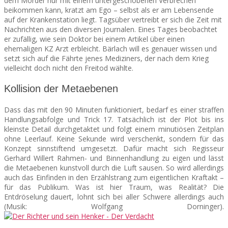
dem Mörder nur mit einem untergeschobenen Verbrechen
beikommen kann, kratzt am Ego – selbst als er am Lebensende
auf der Krankenstation liegt. Tagsüber vertreibt er sich die Zeit mit
Nachrichten aus den diversen Journalen. Eines Tages beobachtet
er zufällig, wie sein Doktor bei einem Artikel über einen
ehemaligen KZ Arzt erbleicht. Bärlach will es genauer wissen und
setzt sich auf die Fährte jenes Mediziners, der nach dem Krieg
vielleicht doch nicht den Freitod wählte.
Kollision der Metaebenen
Dass das mit den 90 Minuten funktioniert, bedarf es einer straffen
Handlungsabfolge und Trick 17. Tatsächlich ist der Plot bis ins
kleinste Detail durchgetaktet und folgt einem minutiösen Zeitplan
ohne Leerlauf. Keine Sekunde wird verschenkt, sondern für das
Konzept sinnstiftend umgesetzt. Dafür macht sich Regisseur
Gerhard Willert Rahmen- und Binnenhandlung zu eigen und lässt
die Metaebenen kunstvoll durch die Luft sausen. So wird allerdings
auch das Einfinden in den Erzählstrang zum eigentlichen Kraftakt –
für das Publikum. Was ist hier Traum, was Realität? Die
Entdröselung dauert, lohnt sich bei aller Schwere allerdings auch
(Musik: Wolfgang Dorninger).