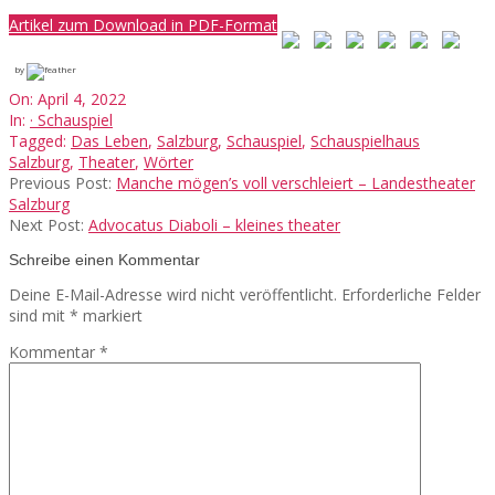
Artikel zum Download in PDF-Format
by
2022-
On:
April 4, 2022
04-
In:
· Schauspiel
04
Tagged:
Das Leben
,
Salzburg
,
Schauspiel
,
Schauspielhaus
Salzburg
,
Theater
,
Wörter
Previous Post:
Manche mögen’s voll verschleiert – Landestheater
Salzburg
Next Post:
Advocatus Diaboli – kleines theater
Schreibe einen Kommentar
Deine E-Mail-Adresse wird nicht veröffentlicht.
Erforderliche Felder
sind mit
*
markiert
Kommentar
*