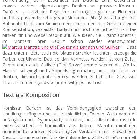
erweckt werden, eigenständiges Denken satt passiver Konsum.
Dafür setzt setzt der Regisseur auf tragisch-groteske Elemente
und das passende Setting von Alexandra Pitz (Ausstattung). Das
Bühnenbild lädt zum Sinnieren ein und fordert den Geist mit einer
Krankenstation, wo außer Bärlach nur noch die Lichter ruhen. Die
blinken hin und wieder resolut auf. Wie Ideen, die – ganz ephemer,
im Moment ihrer Geburt schon wieder entschwinden.
Dass
dazu unterm Bett auch die blauen Strahler leuchten, erzeugt die
Farben der Ukraine. Das, so darf vermutet werden, ist kein Zufall.
Zumal dann auch Gulliver (Olaf Salzer) immer wieder die Wodka
Flasche schwingt und alkohohlselig ermahnt, an all die Juden zu
denken, die noch heute verfolgt werden. Er hebt das Glas, weil
Theater immer irgendwie (un)freiwillig politisch ist.
Text als Komposition
Komissär Bärlach ist das Verbindungsglied zwischen den
Handlungssträngen und unterschiedlichen Ebenen. Auch wenn es
anfänglich nach Pyjamaparty anmutet, artet die relativ rasch in
einen waschechten Kriminalfall aus. Marcus Marotte mimt den
nunmehr todkranken Bärlach („Der Verdacht“) mit großartigem
Gespür für unterschiedliche Gefühlsstadien. „Chile, Chile“, murmelt