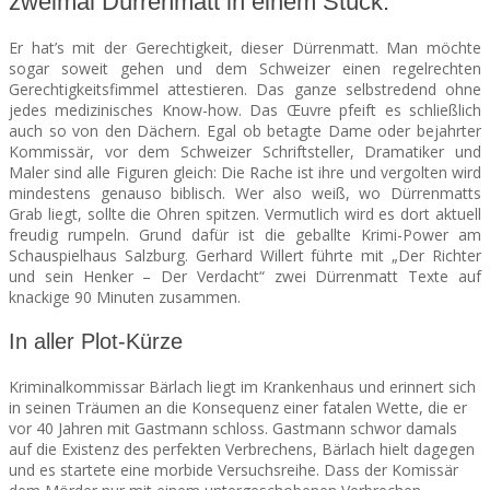
zweimal Dürrenmatt in einem Stück.
Er hat’s mit der Gerechtigkeit, dieser Dürrenmatt. Man möchte
SEATS
sogar soweit gehen und dem Schweizer einen regelrechten
Gerechtigkeitsfimmel attestieren. Das ganze selbstredend ohne
jedes medizinisches Know-how. Das
Œ
uvre pfeift es schließlich
auch so von den Dächern. Egal ob betagte Dame oder bejahrter
Kommissär, vor dem Schweizer Schriftsteller, Dramatiker und
Maler sind alle Figuren gleich: Die Rache ist ihre und vergolten wird
mindestens genauso biblisch. Wer also weiß, wo Dürrenmatts
Grab liegt, sollte die Ohren spitzen. Vermutlich wird es dort aktuell
freudig rumpeln. Grund dafür ist die geballte Krimi-Power am
Schauspielhaus Salzburg. Gerhard Willert führte mit „Der Richter
und sein Henker – Der Verdacht“ zwei Dürrenmatt Texte auf
knackige 90 Minuten zusammen.
In aller Plot-Kürze
Kriminalkommissar Bärlach liegt im Krankenhaus und erinnert sich
in seinen Träumen an die Konsequenz einer fatalen Wette, die er
vor 40 Jahren mit Gastmann schloss. Gastmann schwor damals
auf die Existenz des perfekten Verbrechens, Bärlach hielt dagegen
und es startete eine morbide Versuchsreihe. Dass der Komissär