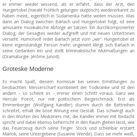
er immer wieder wissend, als er erfährt, dass der Arzt, den
Hungertobel (Harald Fröhlich gelungen skeptisch) wiedererkannt zu
haben meint, eigentlich in Südamerika hätte weilen müssen. Was
dann an Dialog zwischen Bärlach und Hungertobel folgt, ist eine
amüsante musikalische Abfolge an Sätzen. Ein durchkomponierter
Dialog, der Gesagtes wieder aufgreift und mit neuen Untertönen
versieht. Humorvoll redet Bärlach jetzt vom „wir“. Hungertobel ist
keine eigenständige Person mehr; ungeniert klingt sich Bärlach in
seine Gedanken ein und stellt kriminalistische Mutmaßungen an
(Dramaturgie: Jérôme Junod).
Groteske Moderne
Es macht Spaß, diesem Komissär bei seinen Ermittlungen zu
beobachten. Messerscharf kombiniert der Todkranke und ist den
andern – so scheint es – immer einen Schritt voraus. Ganz wie
Hercule Poirot, nur mit politischem Beigeschmack. Erst als
Emmenberger (Wolfgang Kandler) stumm durch die Bettreihen
schreitet, erhält die böse Ahnung eine Gestalt. Das schwingt auch
in den Worten des Mediziners mit, die Kandler immer mit Bedacht
spricht und dabei ebenso beherrscht in den Raum gleiten lässt, wie
das Feuerzeug durch seine Finger. Stock und scheinbar erstarrt
Marlok, seine Untergebene (Susanne Wende). Dass sie mehr weiß,