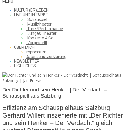
WHAT
Secondary
MENU
Navigation
KULTUR (ER)LEBEN
Menu
LIVE UND IN FARBE
· Schauspiel
I
· Musiktheater
· Tanz/Performance
· Junges Theater
· Konzerte & Co
· Vorgestellt
ÜBER MICH
SAW
Impressum
Datenschutzerklärung
NEWSLETTER
HIGHLIGHTS
FROM
Der Richter und sein Henker | Der Verdacht –
Schauspielhaus Salzburg
THE
Effizienz am Schauspielhaus Salzburg:
Gerhard Willert inszenierte mit „Der Richter
CHEAP
und sein Henker – Der Verdacht“ gleich