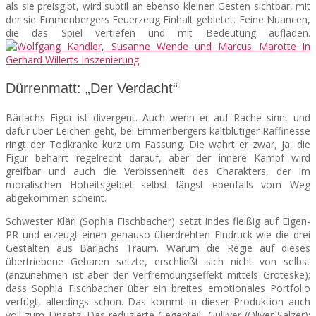
als sie preisgibt, wird subtil an ebenso kleinen Gesten sichtbar, mit
der sie Emmenbergers Feuerzeug Einhalt gebietet. Feine Nuancen,
die das Spiel vertiefen und mit Bedeutung aufladen.
Dürrenmatt: „Der Verdacht“
Bärlachs Figur ist divergent. Auch wenn er auf Rache sinnt und
dafür über Leichen geht, bei Emmenbergers kaltblütiger Raffinesse
ringt der Todkranke kurz um Fassung. Die wahrt er zwar, ja, die
Figur beharrt regelrecht darauf, aber der innere Kampf wird
greifbar und auch die Verbissenheit des Charakters, der im
moralischen Hoheitsgebiet selbst längst ebenfalls vom Weg
abgekommen scheint.
Schwester Kläri (Sophia Fischbacher) setzt indes fleißig auf Eigen-
PR und erzeugt einen genauso überdrehten Eindruck wie die drei
Gestalten aus Bärlachs Traum. Warum die Regie auf dieses
übertriebene Gebaren setzte, erschließt sich nicht von selbst
(anzunehmen ist aber der Verfremdungseffekt mittels Groteske);
dass Sophia Fischbacher über ein breites emotionales Portfolio
verfügt, allerdings schon. Das kommt in dieser Produktion auch
voll zum Einsatz. Das reduzierte Gegenteil, Gulliver (Oliver Salzer);