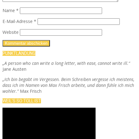
Name
*
E-Mail-Adresse
*
Website
PUNKTLANDUNG
„A person who can write a long letter, with ease, cannot write ill.“
Jane Austen
„Ich bin begabt im Vergessen. Beim Schreiben vergesse ich meistens,
dass ich im Namen von Max Frisch arbeite, und dann fühle ich mich
wohler.“
Max Frisch
WEIL’S SO TOLL IST