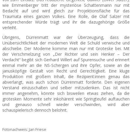
wie Emmenberger tritt der mysteriöse Schattenmann nur mit
Bedacht auf und wird gleich zur Projektionsfläche für das
Traumata eines ganzen Volkes. Eine Rolle, die Olaf Salzer mit
entsprechender Würde trägt und ihr die dazugehörige Größe
verleiht.
Übrigens, Dürrenmatt war der Überzeugung, dass die
Unübersichtlichkeit der modernen Welt die Schuld verwische und
abschiebe. Der Moderne komme man nur mit Groteske bei. Mit
der Verschmelzung von „Der Richter und sein Henker – Der
Verdacht“ begibt sich Gerhard Willert auf Spurensuche und erinnert
einmal mehr an die NS-Schergen und ihre Opfer, sowie an die
janusköpfige Gestalt von Recht und Gerechtigkeit. Eine kluge
Produktion mit großem Inhalt, die Rezipient:innen genau das
abverlangt, was auch schon Dürrenmatt forderte. Den eigenen
Verstand einzuschalten und selber mitzudenken. Das ist nicht
immer angenehm, könnte sich bisweilen etwas ziehen, da die
grotesken Momente sehr inkohärent wie Springteufel auftauchen
und genauso schnell wieder verschwinden, wird aber
schauspielerisch dennoch belohnt.
Fotonachweis: Jan Friese