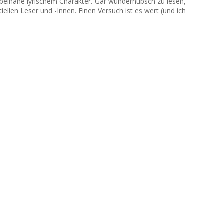
it beinahe lyrischem Charakter. Gar wunderhübsch zu lesen,
llen Leser und -Innen. Einen Versuch ist es wert (und ich