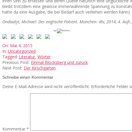
ihren Sinn zu erfassen und deren Quelle natürlich eine unglückliche 
bleibt trotzdem eine gewisse immerwährende Spannung zu konstatieren
hätte da eine Ausgabe, die bei Bedarf auch verliehen werden kann).
Ondaatje, Michael: Der englische Patient. München: dtv, 2014, 4. Aufl
by
2015-
On:
Mai 4, 2015
05-
In:
Uncategorized
04
Tagged:
Literatur
,
Wörter
Previous Post:
Einmal Blocksberg und zurück
Next Post:
Der Kirschgarten
Schreibe einen Kommentar
Deine E-Mail-Adresse wird nicht veröffentlicht.
Erforderliche Felder 
Kommentar
*