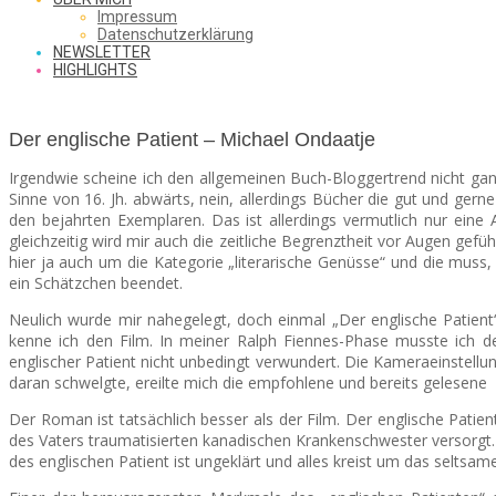
SAW
Impressum
Datenschutzerklärung
NEWSLETTER
HIGHLIGHTS
FROM
Der englische Patient – Michael Ondaatje
Irgendwie scheine ich den allgemeinen Buch-Bloggertrend nicht ganz b
THE
Sinne von 16. Jh. abwärts, nein, allerdings Bücher die gut und ger
den bejahrten Exemplaren. Das ist allerdings vermutlich nur eine
gleichzeitig wird mir auch die zeitliche Begrenztheit vor Augen gef
hier ja auch um die Kategorie „literarische Genüsse“ und die muss,
CHEAP
ein Schätzchen beendet.
Neulich wurde mir nahegelegt, doch einmal „Der englische Patient“ 
kenne ich den Film. In meiner Ralph Fiennes-Phase musste ich de
englischer Patient nicht unbedingt verwundert. Die Kameraeinstellun
SEATS
daran schwelgte, ereilte mich die empfohlene und bereits gelesene
Der Roman ist tatsächlich besser als der Film. Der englische Patie
des Vaters traumatisierten kanadischen Krankenschwester versorgt. D
des englischen Patient ist ungeklärt und alles kreist um das selts