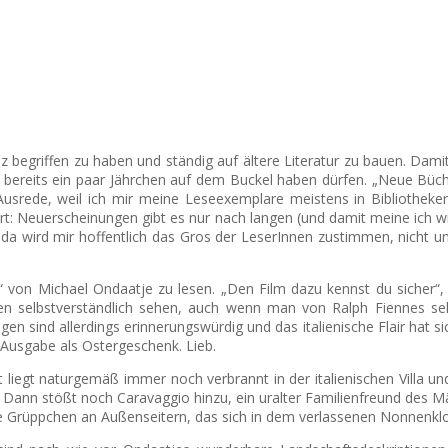
egriffen zu haben und ständig auf ältere Literatur zu bauen. Damit me
ne bereits ein paar Jährchen auf dem Buckel haben dürfen. „Neue Büc
 Ausrede, weil ich mir meine Leseexemplare meistens in Bibliotheke
ührt: Neuerscheinungen gibt es nur nach langen (und damit meine ich w
 da wird mir hoffentlich das Gros der LeserInnen zustimmen, nicht un
von Michael Ondaatje zu lesen. „Den Film dazu kennst du sicher“, wi
n selbstverständlich sehen, auch wenn man von Ralph Fiennes selbs
gen sind allerdings erinnerungswürdig und das italienische Flair hat 
 Ausgabe als Ostergeschenk. Lieb.
nt liegt naturgemäß immer noch verbrannt in der italienischen Villa 
ann stößt noch Caravaggio hinzu, ein uralter Familienfreund des Mädc
ame Grüppchen an Außenseitern, das sich in dem verlassenen Nonnenkl