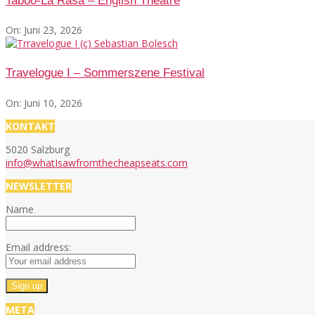
Taboo-La Rasa – English Theatre
On:
Juni 23, 2026
Travelogue I – Sommerszene Festival
On:
Juni 10, 2026
KONTAKT
5020 Salzburg
info@whatIsawfromthecheapseats.com
NEWSLETTER
Name
Email address:
META