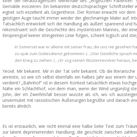
Einer der herausragensten Merkmale des „englischen Patienten“ s
Gemälde evozieren. Ein bekannter deutschsprachiger Schriftstelle
eignet sich exzellent als Gegenthese. Der Roman erwacht vor dem it
geistigen Auge taucht immer wieder der gleichnamige Maler auf. In
Tatsächlich entwickelt sich die Handlung als äußert spannend und h
rekonstruiert sich die Geschichte des mysteriösen Mannes, der ein
Einsprengsel keiner stringenten Linie folgen, scheint logisch und st
In Somerset war er alleine mit seiner Frau, die uns nie gesehen h
zu spät zum Gottesdienst gekommen. (…) Der Geistliche sprach m
den Krieg zu ziehen. (…) Er zog seinen Wüstenrevolver heraus, beug
Yeovil. Mir bekannt. Mir in der Tat sehr bekannt. Ob die literaris
anreiste, so wie ich selbst ebenfalls ein halbes Jahr aus einem d
verdient? „Bahnhof“ ist in diesem Kontext tatsächlich etwas hochge
Nähe ein Schlachthof, von dem man, wenn der Wind ungünstig steht
John, der im Zweifelsfall besser wusste als ich, wo ich ausstei
unvermutet mit rassistischen Äußerungen begrüßte und danach endgül
bereits ähnlich.
Es ist erstaunlich, wie nicht einmal eine halbe Seite Text zum Trä
zur latent deprimierenden Handlung, die geschickt zwischen zah