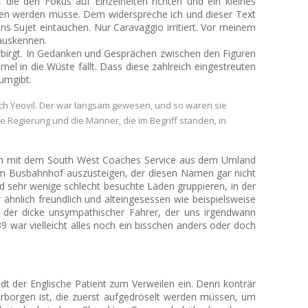
die den Fokus auf Einzelheiten richten und ein kleines
eben werden müsse. Dem widerspreche ich und dieser Text
ns Sujet eintauchen. Nur Caravaggio irritiert. Vor meinem
 auskennen.
erbirgt. In Gedanken und Gesprächen zwischen den Figuren
l in die Wüste fällt. Dass diese zahlreich eingestreuten
 umgibt.
 nach Yeovil. Der war langsam gewesen, und so waren sie
Regierung und die Männer, die im Begriff standen, in
t, auch mit dem South West Coaches Service aus dem Umland
n am Busbahnhof auszusteigen, der diesen Namen gar nicht
nd sehr wenige schlecht besuchte Läden gruppieren, in der
hnlich freundlich und alteingesessen wie beispielsweise
er der dicke unsympathischer Fahrer, der uns irgendwann
9 war vielleicht alles noch ein bisschen anders oder doch
dt der Englische Patient zum Verweilen ein. Denn konträr
rborgen ist, die zuerst aufgedröselt werden müssen, um