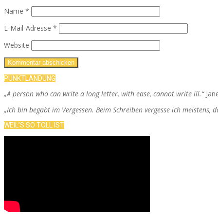
Name
*
E-Mail-Adresse
*
Website
PUNKTLANDUNG
„A person who can write a long letter, with ease, cannot write ill.“
Jan
„Ich bin begabt im Vergessen. Beim Schreiben vergesse ich meistens, 
WEIL’S SO TOLL IST