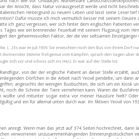
ind nach wie vor Ondaatjes wunderbare Landschaftsdeskriptionen, 
r war der Ansicht, dass Natur vorausgesetzt werde und nicht beschri
alienischen Hintergrund zu neuem Leben und lässt seine Leser tief i
tention? Dafür müsste ich mich vermutlich besser mit seinem Oeuvre
atte ich ganz vergessen, wer sich hinter dem englischen Patienten v
es Tages wie ein brennender Feuerball mit seinem Flugzeug vom Himme
eigert den geheimnisvollen Faktor, der die vier seltsamen Einzelgänger
atte. (…) Es war im Juli 1939. Sie erwischten noch den Bus von ihrem Dorf
it donnernder Stimme frohgemut vom Kämpfen, sprach den Segen über die 
te sich vor und schoss sich ins Herz. Er war auf der Stelle tot.
che Randfigur, von der der englische Patient an dieser Stelle erzähl
er umliegenden Dörfchen in die Arbeit nach Yeovil pendelte, um dan
griffen; angesichts der wenigen Busbuchten, die sich um ein Kiosk u
, noch die Schreie der Tiere vernehmen kann. Waren die Busfahrer ä
gen wollte und mitunter sogar extra vor meiner Haustüre hielt? Od
tig und ein für allemal unten durch war. Im fiktiven Yeovil von 193
umen anregt. Wenn man das jetzt auf 374 Seiten hochrechnet, dann lä
lreichen verworrenen unzusammenhängenden Erinnerungsstückchen ve