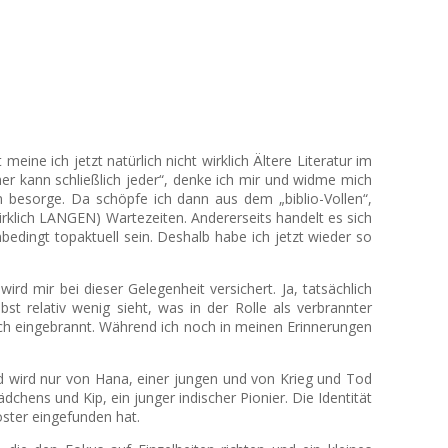
ine ich jetzt natürlich nicht wirklich Ältere Literatur im
her kann schließlich jeder“, denke ich mir und widme mich
n besorge. Da schöpfe ich dann aus dem „biblio-Vollen“,
irklich LANGEN) Wartezeiten. Andererseits handelt es sich
bedingt topaktuell sein. Deshalb habe ich jetzt wieder so
rd mir bei dieser Gelegenheit versichert. Ja, tatsächlich
t relativ wenig sieht, was in der Rolle als verbrannter
sich eingebrannt. Während ich noch in meinen Erinnerungen
und wird nur von Hana, einer jungen und von Krieg und Tod
hens und Kip, ein junger indischer Pionier. Die Identität
oster eingefunden hat.