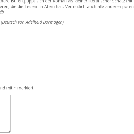
Affäre ist, entpuppt sich der Roman als kleiner literarischer Schatz m
, die die Leserin in Atem hält. Vermutlich auch alle anderen potentie
 😉
., (Deutsch von Adelheid Dormagen).
sind mit
*
markiert