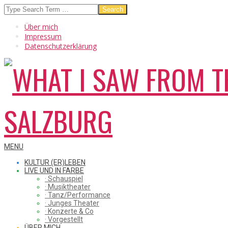
Skip
Search
to
Über mich
content
Impressum
Datenschutzerklärung
WHAT
Secondary
MENU
Navigation
KULTUR (ER)LEBEN
Menu
LIVE UND IN FARBE
· Schauspiel
I
· Musiktheater
· Tanz/Performance
· Junges Theater
· Konzerte & Co
· Vorgestellt
ÜBER MICH