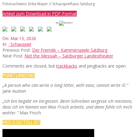
Fotonachweis: Erika Mayer // Schauspielhaus Salzburg
Artikel zum Download in PDF-Format
by
2026-
On:
Mai 13, 2026
05-
In:
· Schauspiel
13
Previous Post:
Der Fremde – Kammerspiele Salzburg
Next Post:
Not the Messiah – Salzburger Landestheater
Comments are closed, but
trackbacks
and pingbacks are open.
PUNKTLANDUNG
„A person who can write a long letter, with ease, cannot write ill.“
Jane Austen
„Ich bin begabt im Vergessen. Beim Schreiben vergesse ich meistens,
dass ich im Namen von Max Frisch arbeite, und dann fühle ich mich
wohler.“
Max Frisch
WEIL’S SO TOLL IST