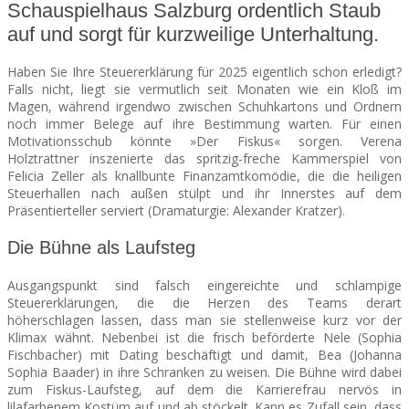
Schauspielhaus Salzburg ordentlich Staub
auf und sorgt für kurzweilige Unterhaltung.
SEATS
Haben Sie Ihre Steuererklärung für 2025 eigentlich schon erledigt?
Falls nicht, liegt sie vermutlich seit Monaten wie ein Kloß im
Magen, während irgendwo zwischen Schuhkartons und Ordnern
noch immer Belege auf ihre Bestimmung warten. Für einen
Motivationsschub könnte »Der Fiskus« sorgen. Verena
Holztrattner inszenierte das spritzig-freche Kammerspiel von
Felicia Zeller als knallbunte Finanzamtkomödie, die die heiligen
Steuerhallen nach außen stülpt und ihr Innerstes auf dem
Präsentierteller serviert (Dramaturgie: Alexander Kratzer).
Die Bühne als Laufsteg
Ausgangspunkt sind falsch eingereichte und schlampige
Steuererklärungen, die die Herzen des Teams derart
höherschlagen lassen, dass man sie stellenweise kurz vor der
Klimax wähnt. Nebenbei ist die frisch beförderte Nele (Sophia
Fischbacher) mit Dating beschäftigt und damit, Bea (Johanna
Sophia Baader) in ihre Schranken zu weisen. Die Bühne wird dabei
zum Fiskus-Laufsteg, auf dem die Karrierefrau nervös in
lilafarbenem Kostüm auf und ab stöckelt. Kann es Zufall sein, dass