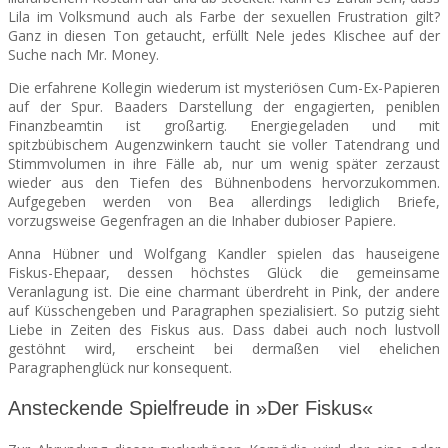
Lila im Volksmund auch als Farbe der sexuellen Frustration gilt?
Ganz in diesen Ton getaucht, erfüllt Nele jedes Klischee auf der
Suche nach Mr. Money.
Die erfahrene Kollegin wiederum ist mysteriösen Cum-Ex-Papieren
auf der Spur. Baaders Darstellung der engagierten, peniblen
Finanzbeamtin ist großartig. Energiegeladen und mit
spitzbübischem Augenzwinkern taucht sie voller Tatendrang und
Stimmvolumen in ihre Fälle ab, nur um wenig später zerzaust
wieder aus den Tiefen des Bühnenbodens hervorzukommen.
Aufgegeben werden von Bea allerdings lediglich Briefe,
vorzugsweise Gegenfragen an die Inhaber dubioser Papiere.
Anna Hübner und Wolfgang Kandler spielen das hauseigene
Fiskus-Ehepaar, dessen höchstes Glück die gemeinsame
Veranlagung ist. Die eine charmant überdreht in Pink, der andere
auf Küsschengeben und Paragraphen spezialisiert. So putzig sieht
Liebe in Zeiten des Fiskus aus. Dass dabei auch noch lustvoll
gestöhnt wird, erscheint bei dermaßen viel ehelichen
Paragraphenglück nur konsequent.
Ansteckende Spielfreude in »Der Fiskus«