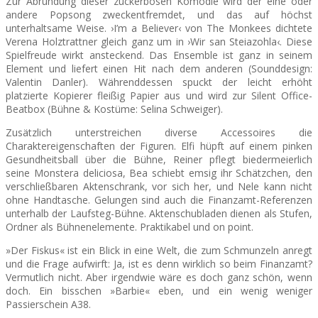
Zur Abrundung dieser zuckerbösen Komödie wird der eine oder
andere Popsong zweckentfremdet, und das auf höchst
unterhaltsame Weise. ›I’m a Believer‹ von The Monkees dichtete
Verena Holztrattner gleich ganz um in ›Wir san Steiazohla‹. Diese
Spielfreude wirkt ansteckend. Das Ensemble ist ganz in seinem
Element und liefert einen Hit nach dem anderen (Sounddesign:
Valentin Danler). Währenddessen spuckt der leicht erhöht
platzierte Kopierer fleißig Papier aus und wird zur Silent Office-
Beatbox (Bühne & Kostüme: Selina Schweiger).
Zusätzlich unterstreichen diverse Accessoires die
Charaktereigenschaften der Figuren. Elfi hüpft auf einem pinken
Gesundheitsball über die Bühne, Reiner pflegt biedermeierlich
seine Monstera deliciosa, Bea schiebt emsig ihr Schätzchen, den
verschließbaren Aktenschrank, vor sich her, und Nele kann nicht
ohne Handtasche. Gelungen sind auch die Finanzamt-Referenzen
unterhalb der Laufsteg-Bühne. Aktenschubladen dienen als Stufen,
Ordner als Bühnenelemente. Praktikabel und on point.
»Der Fiskus« ist ein Blick in eine Welt, die zum Schmunzeln anregt
und die Frage aufwirft: Ja, ist es denn wirklich so beim Finanzamt?
Vermutlich nicht. Aber irgendwie wäre es doch ganz schön, wenn
doch. Ein bisschen »Barbie« eben, und ein wenig weniger
Passierschein A38.