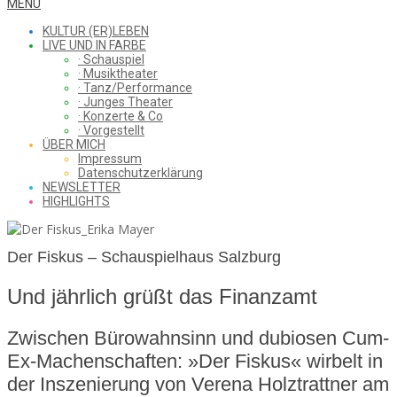
WHAT
Secondary
MENU
Navigation
KULTUR (ER)LEBEN
Menu
LIVE UND IN FARBE
· Schauspiel
I
· Musiktheater
· Tanz/Performance
· Junges Theater
· Konzerte & Co
· Vorgestellt
ÜBER MICH
SAW
Impressum
Datenschutzerklärung
NEWSLETTER
HIGHLIGHTS
FROM
Der Fiskus – Schauspielhaus Salzburg
Und jährlich grüßt das Finanzamt
THE
Zwischen Bürowahnsinn und dubiosen Cum-
Ex-Machenschaften: »Der Fiskus« wirbelt in
CHEAP
der Inszenierung von Verena Holztrattner am