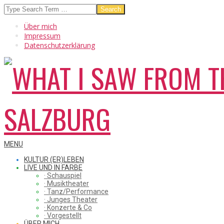
Skip
Search
to
Über mich
content
Impressum
Datenschutzerklärung
WHAT
Secondary
MENU
Navigation
KULTUR (ER)LEBEN
Menu
LIVE UND IN FARBE
· Schauspiel
I
· Musiktheater
· Tanz/Performance
· Junges Theater
· Konzerte & Co
· Vorgestellt
ÜBER MICH