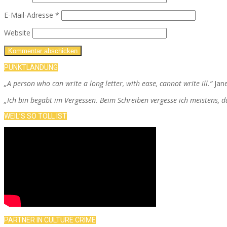
E-Mail-Adresse
*
Website
PUNKTLANDUNG
„A person who can write a long letter, with ease, cannot write ill.“
Jan
„Ich bin begabt im Vergessen. Beim Schreiben vergesse ich meistens, 
WEIL’S SO TOLL IST
PARTNER IN CULTURE CRIME