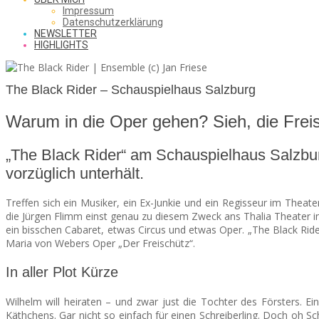
SAW
Impressum
Datenschutzerklärung
NEWSLETTER
HIGHLIGHTS
FROM
The Black Rider – Schauspielhaus Salzburg
Warum in die Oper gehen? Sieh, die Freisc
THE
„The Black Rider“ am Schauspielhaus Salzburg
vorzüglich unterhält.
CHEAP
Treffen sich ein Musiker, ein Ex-Junkie und ein Regisseur im Theater
die Jürgen Flimm einst genau zu diesem Zweck ans Thalia Theater in 
ein bisschen Cabaret, etwas Circus und etwas Oper. „The Black Rider
SEATS
Maria von Webers Oper „Der Freischütz“.
In aller Plot Kürze
Wilhelm will heiraten – und zwar just die Tochter des Försters. E
Käthchens. Gar nicht so einfach für einen Schreiberling. Doch oh S