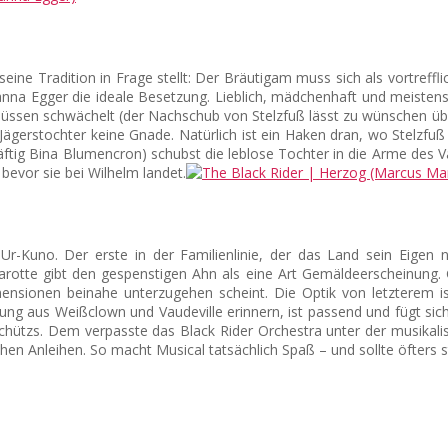
 seine Tradition in Frage stellt: Der Bräutigam muss sich als vortreffl
na Egger die ideale Besetzung. Lieblich, mädchenhaft und meistens i
chüssen schwächelt (der Nachschub von Stelzfuß lässt zu wünschen übr
ägerstochter keine Gnade. Natürlich ist ein Haken dran, wo Stelzfuß 
ftig Bina Blumencron) schubst die leblose Tochter in die Arme des 
 bevor sie bei Wilhelm landet.
er Ur-Kuno. Der erste in der Familienlinie, der das Land sein Eig
rotte gibt den gespenstigen Ahn als eine Art Gemäldeerscheinung. G
ensionen beinahe unterzugehen scheint. Die Optik von letzterem i
chung aus Weißclown und Vaudeville erinnern, ist passend und fügt si
eischützs. Dem verpasste das Black Rider Orchestra unter der musika
schen Anleihen. So macht Musical tatsächlich Spaß – und sollte öfters 