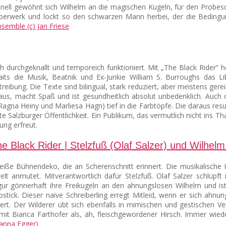
chnell gewöhnt sich Wilhelm an die magischen Kugeln, für den Probe
uberwerk und lockt so den schwarzen Mann herbei, der die Bedingu
urchgeknallt und temporeich funktioniert. Mit „The Black Rider“ ho
its die Musik, Beatnik und Ex-Junkie William S. Burroughs das L
reibung. Die Texte sind bilingual, stark reduziert, aber meistens gere
 aus, macht Spaß und ist gesundheitlich absolut unbedenklich. Auc
na Heiny und Marliesa Hagn) tief in die Farbtöpfe. Die daraus resulti
e Salzburger Öffentlichkeit. Ein Publikum, das vermutlich nicht ins 
ng erfreut.
weiße Bühnendeko, die an Scherenschnitt erinnert. Die musikalische I
elt anmutet. Mitverantwortlich dafür Stelzfuß. Olaf Salzer schlüp
gur gönnerhaft ihre Freikugeln an den ahnungslosen Wilhelm und ist
tick. Dieser naive Schreiberling erregt Mitleid, wenn er sich ahnung
Robert. Der Wilderer übt sich ebenfalls in mimischen und gestischen
 mit Bianca Farthofer als, äh, fleischgewordener Hirsch. Immer wie