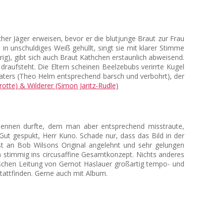
icher Jäger erweisen, bevor er die blutjunge Braut zur Frau
n unschuldiges Weiß gehüllt, singt sie mit klarer Stimme
ig), gibt sich auch Braut Käthchen erstaunlich abweisend.
draufsteht. Die Eltern scheinen Beelzebubs verirrte Kugel
Vaters (Theo Helm entsprechend barsch und verbohrt), der
en nennen durfte, dem man aber entsprechend misstraute,
ut gespukt, Herr Kuno. Schade nur, dass das Bild in der
st an Bob Wilsons Original angelehnt und sehr gelungen
ch stimmig ins circusaffine Gesamtkonzept. Nichts anderes
lischen Leitung von Gernot Haslauer großartig tempo- und
stattfinden. Gerne auch mit Album.