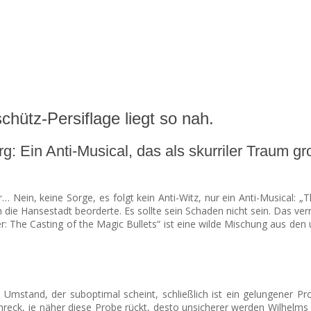
hütz-Persiflage liegt so nah.
: Ein Anti-Musical, das als skurriler Traum g
… Nein, keine Sorge, es folgt kein Anti-Witz, nur ein Anti-Musical: „T
die Hansestadt beorderte. Es sollte sein Schaden nicht sein. Das verr
: The Casting of the Magic Bullets“ ist eine wilde Mischung aus den u
in Umstand, der suboptimal scheint, schließlich ist ein gelungener
chreck, je näher diese Probe rückt, desto unsicherer werden Wilhelm