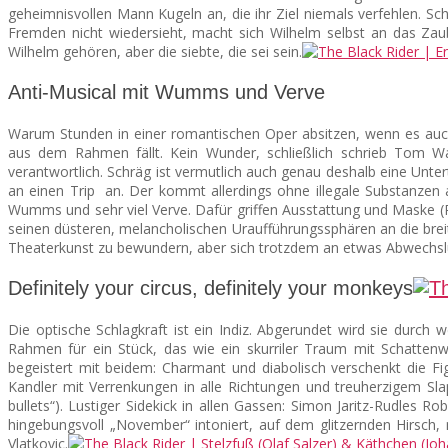
geheimnisvollen Mann Kugeln an, die ihr Ziel niemals verfehlen. S
Fremden nicht wiedersieht, macht sich Wilhelm selbst an das Za
Wilhelm gehören, aber die siebte, die sei sein.
Anti-Musical mit Wumms und Verve
Warum Stunden in einer romantischen Oper absitzen, wenn es auch d
aus dem Rahmen fällt. Kein Wunder, schließlich schrieb Tom Wa
verantwortlich. Schräg ist vermutlich auch genau deshalb eine Untert
an einen Trip an. Der kommt allerdings ohne illegale Substanzen
Wumms und sehr viel Verve. Dafür griffen Ausstattung und Maske (Rag
seinen düsteren, melancholischen Uraufführungssphären an die breit
Theaterkunst zu bewundern, aber sich trotzdem an etwas Abwechslu
Definitely your circus, definitely your monkeys
Die optische Schlagkraft ist ein Indiz. Abgerundet wird sie durch 
Rahmen für ein Stück, das wie ein skurriler Traum mit Schattenw
begeistert mit beidem: Charmant und diabolisch verschenkt die Fi
Kandler mit Verrenkungen in alle Richtungen und treuherzigem Slaps
bullets“). Lustiger Sidekick in allen Gassen: Simon Jaritz-Rudles 
hingebungsvoll „November“ intoniert, auf dem glitzernden Hirsch,
Vlatkovic.