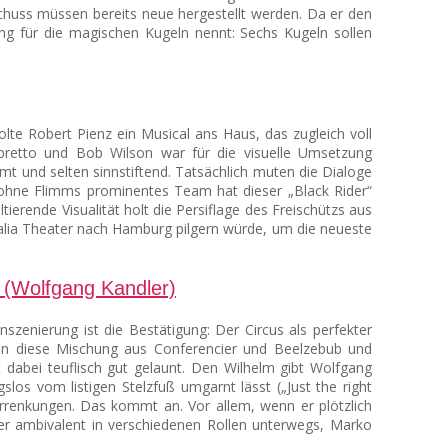
schuss müssen bereits neue hergestellt werden. Da er den
ng für die magischen Kugeln nennt: Sechs Kugeln sollen
lte Robert Pienz ein Musical ans Haus, das zugleich voll
ibretto und Bob Wilson war für die visuelle Umsetzung
imt und selten sinnstiftend. Tatsächlich muten die Dialoge
h ohne Flimms prominentes Team hat dieser „Black Rider“
erende Visualität holt die Persiflage des Freischützs aus
Thalia Theater nach Hamburg pilgern würde, um die neueste
nszenierung ist die Bestätigung: Der Circus als perfekter
ft in diese Mischung aus Conferencier und Beelzebub und
 dabei teuflisch gut gelaunt. Den Wilhelm gibt Wolfgang
slos vom listigen Stelzfuß umgarnt lässt („Just the right
 Verrenkungen. Das kommt an. Vor allem, wenn er plötzlich
der ambivalent in verschiedenen Rollen unterwegs, Marko