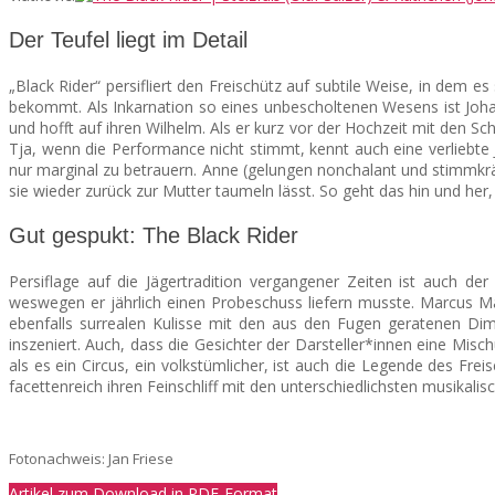
Der Teufel liegt im Detail
„Black Rider“ persifliert den Freischütz auf subtile Weise, in dem es
bekommt. Als Inkarnation so eines unbescholtenen Wesens ist Johan
und hofft auf ihren Wilhelm. Als er kurz vor der Hochzeit mit den S
Tja, wenn die Performance nicht stimmt, kennt auch eine verliebte J
nur marginal zu betrauern. Anne (gelungen nonchalant und stimmkrä
sie wieder zurück zur Mutter taumeln lässt. So geht das hin und her,
Gut gespukt: The Black Rider
Persiflage auf die Jägertradition vergangener Zeiten ist auch d
weswegen er jährlich einen Probeschuss liefern musste. Marcus Ma
ebenfalls surrealen Kulisse mit den aus den Fugen geratenen Dim
inszeniert. Auch, dass die Gesichter der Darsteller*innen eine Mis
als es ein Circus, ein volkstümlicher, ist auch die Legende des Fr
facettenreich ihren Feinschliff mit den unterschiedlichsten musikali
Fotonachweis: Jan Friese
Artikel zum Download in PDF-Format