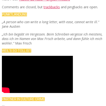
Comments are closed, but
trackbacks
and pingbacks are open.
PUNKTLANDUNG
„A person who can write a long letter, with ease, cannot write ill.“
Jane Austen
„Ich bin begabt im Vergessen. Beim Schreiben vergesse ich meistens,
dass ich im Namen von Max Frisch arbeite, und dann fühle ich mich
wohler.“
Max Frisch
WEIL’S SO TOLL IST
PARTNER IN CULTURE CRIME