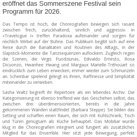
eröffnet das Sommerszene Festival sein
Programm für 2026.
SEATS
Das Tempo ist hoch, die Choreografien bewegen sich rasant
zwischen frech, zurückhaltend, sinnlich und aggressiv. In
»Travelogue I« treffen Paradoxa aufeinander und sorgen für
reichlich Wirbel auf der Bühne. Das Publikum begibt sich auf eine
Reise durch die Banalitäten und Routinen des Alltags, in der
Slapstick-Momente die Tanzsequenzen auflockern. Zugleich regen
die Szenen, die Virgis Puodziunas, Edivaldo Ernesto, Rosa
Dicuonzo, Hwanhee Hwang und Margaux Marielle-Tréhoüart so
eindrücklich zum Leben erwecken, immer wieder zum Schmunzeln
an. Scheinbar spielend gelingt es ihnen, Raffinesse und Simplizität
miteinander zu verweben.
Sasha Waltz begreift ihr Repertoire als ein lebendes Archiv. Die
Kategorisierung ist ebenso treffend wie das Geschehen selbst, das
zwischen drei überdimensionierten, bereits in die Jahre
gekommenen Wänden stattfindet (Barbara Steppe). Sie bilden das
Setting und schaffen einen Raum, der sich mit Kühlschrank, Tisch
und Türen genügsam als Küche behauptet. Das Mobiliar wurde
klug in die Choreografien integriert und fungiert als zusätzliches
Mitglied für das Ensemble. Hier sitzt jede Bewegung, perfekt