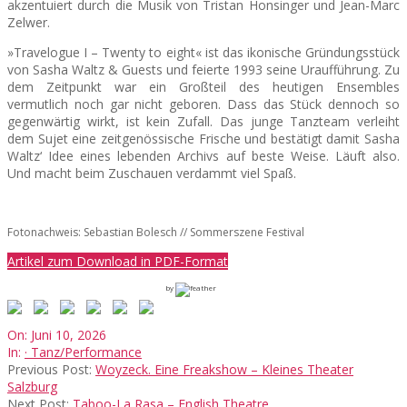
akzentuiert durch die Musik von Tristan Honsinger und Jean-Marc
Zelwer.
»Travelogue I – Twenty to eight« ist das ikonische Gründungsstück
von Sasha Waltz & Guests und feierte 1993 seine Uraufführung. Zu
dem Zeitpunkt war ein Großteil des heutigen Ensembles
vermutlich noch gar nicht geboren. Dass das Stück dennoch so
gegenwärtig wirkt, ist kein Zufall. Das junge Tanzteam verleiht
dem Sujet eine zeitgenössische Frische und bestätigt damit Sasha
Waltz‘ Idee eines lebenden Archivs auf beste Weise. Läuft also.
Und macht beim Zuschauen verdammt viel Spaß.
Fotonachweis: Sebastian Bolesch // Sommerszene Festival
Artikel zum Download in PDF-Format
by
2026-
On:
Juni 10, 2026
06-
In:
· Tanz/Performance
10
Previous Post:
Woyzeck. Eine Freakshow – Kleines Theater
Salzburg
Next Post:
Taboo-La Rasa – English Theatre