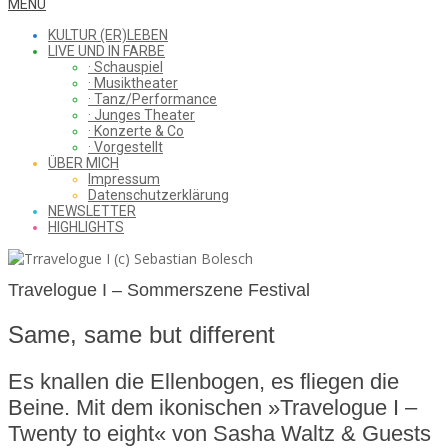
WHAT
Secondary
MENU
Navigation
KULTUR (ER)LEBEN
Menu
LIVE UND IN FARBE
· Schauspiel
I
· Musiktheater
· Tanz/Performance
· Junges Theater
· Konzerte & Co
· Vorgestellt
ÜBER MICH
SAW
Impressum
Datenschutzerklärung
NEWSLETTER
HIGHLIGHTS
FROM
Travelogue I – Sommerszene Festival
Same, same but different
THE
Es knallen die Ellenbogen, es fliegen die
Beine. Mit dem ikonischen »Travelogue I –
CHEAP
Twenty to eight« von Sasha Waltz & Guests