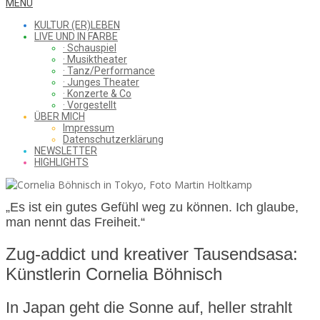
WHAT
Secondary
MENU
Navigation
KULTUR (ER)LEBEN
Menu
LIVE UND IN FARBE
· Schauspiel
I
· Musiktheater
· Tanz/Performance
· Junges Theater
· Konzerte & Co
· Vorgestellt
ÜBER MICH
SAW
Impressum
Datenschutzerklärung
NEWSLETTER
HIGHLIGHTS
FROM
„Es ist ein gutes Gefühl weg zu können. Ich glaube,
man nennt das Freiheit.“
THE
Zug-addict und kreativer Tausendsasa:
Künstlerin Cornelia Böhnisch
CHEAP
In Japan geht die Sonne auf, heller strahlt