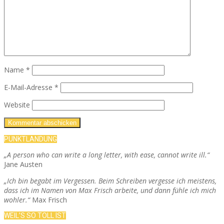
Name
*
E-Mail-Adresse
*
Website
PUNKTLANDUNG
„A person who can write a long letter, with ease, cannot write ill.“
Jane Austen
„Ich bin begabt im Vergessen. Beim Schreiben vergesse ich meistens,
dass ich im Namen von Max Frisch arbeite, und dann fühle ich mich
wohler.“
Max Frisch
WEIL’S SO TOLL IST