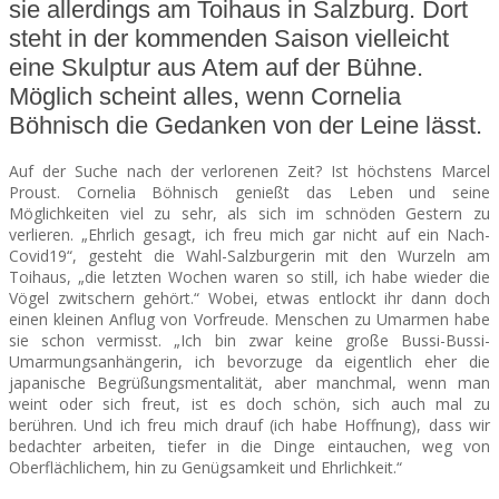
sie allerdings am Toihaus in Salzburg. Dort
steht in der kommenden Saison vielleicht
SEATS
eine Skulptur aus Atem auf der Bühne.
Möglich scheint alles, wenn Cornelia
Böhnisch die Gedanken von der Leine lässt.
Auf der Suche nach der verlorenen Zeit? Ist höchstens Marcel
Proust. Cornelia Böhnisch genießt das Leben und seine
Möglichkeiten viel zu sehr, als sich im schnöden Gestern zu
verlieren. „Ehrlich gesagt, ich freu mich gar nicht auf ein Nach-
Covid19“, gesteht die Wahl-Salzburgerin mit den Wurzeln am
Toihaus, „die letzten Wochen waren so still, ich habe wieder die
Vögel zwitschern gehört.“
Wobei, etwas entlockt ihr dann doch
einen kleinen Anflug von Vorfreude. Menschen zu Umarmen habe
sie schon vermisst. „Ich bin zwar keine große Bussi-Bussi-
Umarmungsanhängerin, ich bevorzuge da eigentlich eher die
japanische Begrüßungsmentalität, aber manchmal, wenn man
weint oder sich freut, ist es doch schön, sich auch mal zu
berühren. Und ich freu mich drauf (ich habe Hoffnung), dass wir
bedachter arbeiten, tiefer in die Dinge eintauchen, weg von
Oberflächlichem, hin zu Genügsamkeit und Ehrlichkeit.“