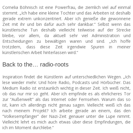
Cornelia Böhnisch ist eine Powerfrau, die ziemlich viel auf einmal
stemmt. „Ich habe eine kleine Tochter und das Arbeiten ist deshalb
gerade extrem unkonzentriert. Aber ich genieße die gewonnene
Zeit mit ihr und bin dafür auch sehr dankbar.“ Selbst wenn das
künstlerische Tun deshalb vielleicht teilweise auf der Strecke
bleibe, vor allem, da aktuell sehr viel Administration und
Entscheidungen zu bewältigen waren und sind. „Ich hoffe
trotzdem, dass diese Zeit irgendwie Spuren in meiner
künstlerischen Arbeit hinterlassen wird.“
Back to the… radio-roots
Inspiration findet die Künstlerin auf unterschiedlichen Wegen. „Ich
lese wieder mehr. Und höre Radio, Podcasts und Hörbücher. Das
Medium Radio ist erstaunlich wichtig in dieser Zeit. Ich weiß nicht,
ob das nur mir so geht. Aber ich empfinde es als ehrlicheres Tor
zur “Außenwelt” als das Internet oder Fernsehen. Warum das so
ist, kann ich allerdings nicht genau sagen. Vielleicht weiß ich das
nach meinem Projekt? Ich arbeite gerade an einem, das den
“Volkesempfänger” der Nazi-Zeit genauer unter die Lupe nimmt.
Vielleicht lehrt es mich auch etwas über diese Empfindungen, die
ich im Moment durchlebe.“