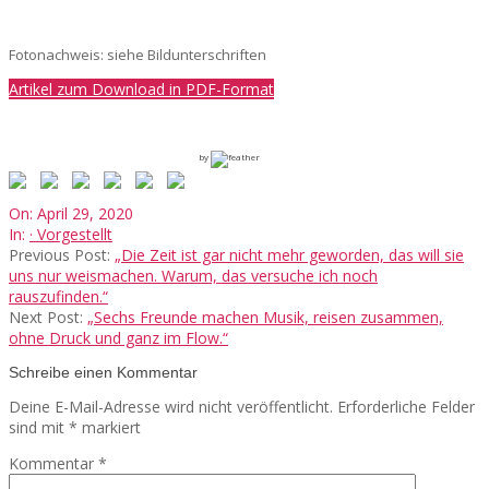
Fotonachweis: siehe Bildunterschriften
Artikel zum Download in PDF-Format
by
2020-
On:
April 29, 2020
04-
In:
· Vorgestellt
29
Previous Post:
„Die Zeit ist gar nicht mehr geworden, das will sie
uns nur weismachen. Warum, das versuche ich noch
rauszufinden.“
Next Post:
„Sechs Freunde machen Musik, reisen zusammen,
ohne Druck und ganz im Flow.“
Schreibe einen Kommentar
Deine E-Mail-Adresse wird nicht veröffentlicht.
Erforderliche Felder
sind mit
*
markiert
Kommentar
*