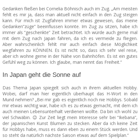
Gedanken fließen bei Cornelia Böhnisch auch im Zug. „Am meisten
fehlt es mir ja, dass man aktuell nicht einfach in den Zug steigen
kann. Für mich ist Zugfahren immer etwas gewesen, das meine
Gedanken”züge” beeinflussen konnte. Im Zug zu sitzen, habe ich
immer als “geschenkte” Zeit betrachtet. Ich würde auch gerne mal
mit dem Zug nach Japan fahren, da ich es vermeide zu fliegen.
Aber wahrscheinlich fehlt mir auch einfach diese Möglichkeit
wegfahren zu KÖNNEN. Es ist nicht so, dass ich sehr viel reise,
aber ich wohne gerne in der Nähe von Bahnhöfen. Es ist ein gutes
Gefühl weg zu können. Ich glaube, man nennt das Freiheit.“
In Japan geht die Sonne auf
Das Thema Japan spiegelt sich auch in ihrem aktuellen Hobby.
Wobei, darf man hier eigentlich überhaupt das H-Wort in den
Mund nehmen? „Bei mir gab es eigentlich noch nie Hobbys. Sobald
mir etwas wichtig war, habe ich es zu etwas gemacht, mit dem ich
auch meinen Lebensunterhalt verdienen wollte. Da bin ich wohl zu
viel Schwäbin. 😉 Zur Zeit liegt mein Interesse sehr bei “Ikebana”,
der japanischen Kunst Blumen zu stecken. Aber da ich keine Zeit
für Hobbys habe, muss es dann eben zu einem Stück werden. Und
so steht da natürlich nächste Saison etwas auf dem Spielplan.“