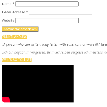
Name
*
E-Mail-Adresse
*
Website
PUNKTLANDUNG
„A person who can write a long letter, with ease, cannot write ill.“
Jan
„Ich bin begabt im Vergessen. Beim Schreiben vergesse ich meistens, 
WEIL’S SO TOLL IST