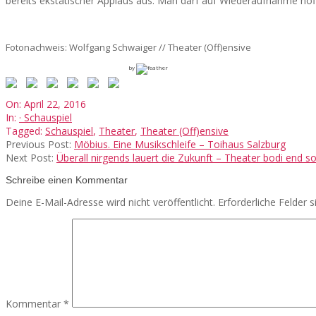
bereits ekstatischer Applaus aus. Man darf auf Wiederaufnahme hof
Fotonachweis: Wolfgang Schwaiger // Theater (Off)ensive
by
2016-
On:
April 22, 2016
04-
In:
· Schauspiel
22
Tagged:
Schauspiel
,
Theater
,
Theater (Off)ensive
Previous Post:
Möbius. Eine Musikschleife – Toihaus Salzburg
Next Post:
Überall nirgends lauert die Zukunft – Theater bodi end s
Schreibe einen Kommentar
Deine E-Mail-Adresse wird nicht veröffentlicht.
Erforderliche Felder 
Kommentar
*