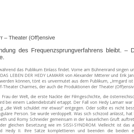
 – Theater (Off)ensive
Erfindung des Frequenzsprungverfahrens bleib
e.
während das Publikum Einlass findet. Vorne am Bühnenrand singen un
AS LEBEN DER HEDY LAMARR von Alexander Mitterer und Erik Jan Rip
erden können, tönt es unvermutet aus dem Publikum, „Irmgard ist no
-Theater Charmes, der auch die Produktionen der Theater (Off)ensiv
 Frau der Welt, die erste Nackte der Filmgeschichte, die österreichi
d bei einem Ladendiebstahl ertappt. Der Fall von Hedy Lamarr war be
ig „die Welt schuldet mir etwas!“ entgegen. Oder sollte es nicht be
guläre Person. Sie wurde verdoppelt. Was sich schizoid anlässt, hat
beth und Romy Schneider gemeinsam in der kaiserlichen Gruft auftrete
 der gleichen Besetzung wie im SISSI-SYNDROM. Vielleicht ist das
nd Hedy II. Ihre Sätze komplettieren und beenden die beiden 