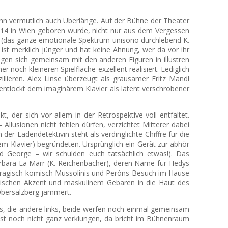
ann vermutlich auch Überlänge. Auf der Bühne der Theater
r 1914 in Wien geboren wurde, nicht nur aus dem Vergessen
edy (das ganze emotionale Spektrum unisono durchlebend K.
 ist merklich jünger und hat keine Ahnung, wer da vor ihr
egen sich gemeinsam mit den anderen Figuren in illustren
noch kleineren Spielfläche exzellent realisiert. Lediglich
zillieren. Alex Linse überzeugt als grausamer Fritz Mandl
 entlockt dem imaginärem Klavier als latent verschrobener
 der sich vor allem in der Retrospektive voll entfaltet.
Allusionen nicht fehlen dürfen, verzichtet Mitterer dabei
er Ladendetektivin steht als verdinglichte Chiffre für die
m Klavier) begründeten. Ursprünglich ein Gerät zur abhör
d George – wir schulden euch tatsächlich etwas!). Das
Barbara La Marr (K. Reichenbacher), deren Name für Hedys
 Tragisch-komisch Mussolinis und Peróns Besuch im Hause
ienischen Akzent und maskulinem Gebaren in die Haut des
Obersalzberg jammert.
hts, die andere links, beide werfen noch einmal gemeinsam
t ist noch nicht ganz verklungen, da bricht im Bühnenraum