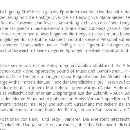
lich genug Stoff für ein ganzes Epos liefern würde. Und das hätte d
 Inszenierung holt die einstige Diva, die als Hedwig Eva Maria Kiesle
s Resultat fasziniert und fesselt. Am Anfang steht also das Ende, H
der resignierten Ladendetektivin (Diana Paul) zur Rede gestellt. Die
iert ihren Namen nennt. Also beginnen die Hedys zu erzählen und bew
gelungen für die Bühne adaptiert und trotz kleinem Personal auf einer 
 anderen Schauspieler und -in fleißig in alle Figuren-Richtungen os
schoff beweist mit seinen Figuren-Sprüngen mentale Flexibilität und
seiner zahlreichen Zeitsprünge erstaunlich strukturiert. Ein Effekt,
enen auch kleine, spöttische Sound of Music und „Amerikaner… !!“ – 
kte. Diese Tendenzen dringen bis zur Requisite und das Mobiltelefon d
e Antheil mittels der „88 Töne der Unendlichkeit“ (88 Tasten auf de
findung heute in jedem Mobiltelefon gegenwärtig. (Danke Hedy un
eise vielleicht doch eher ein Einsprengsel aus der Zukunft. – Auch 
mit jeder Menge Bühnenebel mahnend an Hedys Vernunft appellieren.
lementi verlässt ihre Hedy und schlüpft kurzerhand mit dickem ital
rt sie mit einem amüsant lispelnden Perón, der vom Rauchverbot am 
ositionen von Hedy I und Hedy II variieren. Die eine steht jetzt rec
t Dunkelheit. Nun ja, sollte es zumindest, aber das Scheinwerferlich