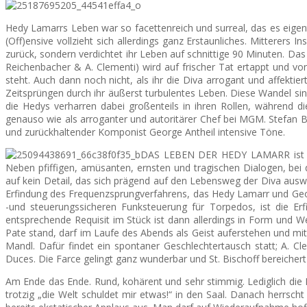
Hedy Lamarrs Leben war so facettenreich und surreal, das es eigent
(Off)ensive vollzieht sich allerdings ganz Erstaunliches. Mitterers
zurück, sondern verdichtet ihr Leben auf schnittige 90 Minuten. Da
Reichenbacher & A. Clementi) wird auf frischer Tat ertappt und von 
steht. Auch dann noch nicht, als ihr die Diva arrogant und affekt
Zeitsprüngen durch ihr äußerst turbulentes Leben. Diese Wandel sind 
die Hedys verharren dabei großenteils in ihren Rollen, während die
genauso wie als arroganter und autoritärer Chef bei MGM. Stefan Bi
und zurückhaltender Komponist George Antheil intensive Töne.
DAS LEBEN DER HEDY LAMARR ist trotz 
Neben pfiffigen, amüsanten, ernsten und tragischen Dialogen, bei d
auf kein Detail, das sich prägend auf den Lebensweg der Diva auswir
Erfindung des Frequenzsprungverfahrens, das Hedy Lamarr und Georg
-und steuerungssicheren Funksteuerung für Torpedos, ist die Er
entsprechende Requisit im Stück ist dann allerdings in Form und W
Pate stand, darf im Laufe des Abends als Geist auferstehen und 
Mandl. Dafür findet ein spontaner Geschlechtertausch statt; A. C
Duces. Die Farce gelingt ganz wunderbar und St. Bischoff bereiche
Am Ende das Ende. Rund, kohärent und sehr stimmig. Lediglich die P
trotzig „die Welt schuldet mir etwas!“ in den Saal. Danach herrsch