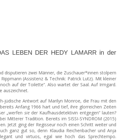
t. – DAS LEBEN DER HEDY LAMARR in der
d disputieren zwei Männer, die Zuschauer*innen stolpern
pmann (Assistenz & Technik: Patrick Lutz). Mit kleiner
ch auf der Toilette“. Also wartet der Saal. Auf Irmgard.
e auszeichnet.
sch-jüdische Antwort auf Marilyn Monroe, die Frau mit den
reits Anfang 1966 hart und tief, ihre glorreichen Zeiten
sser „werfen
sie
der Kaufhausdetektivin entgegen“ lauten?
 bei Mitterer Tradition. Bereits im SISSI-SYNDROM (2015)
n. Jetzt ging der Regisseur noch einen Schritt weiter und
 auch ganz gut so, denn Klaudia Reichenbacher und Anja
elegant und virtuos, egal wie hoch das Sprechtempo.