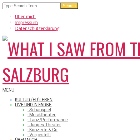
Skip
Search
to
Über mich
content
Impressum
Datenschutzerklärung
WHAT
Secondary
MENU
Navigation
KULTUR (ER)LEBEN
Menu
LIVE UND IN FARBE
· Schauspiel
I
· Musiktheater
· Tanz/Performance
· Junges Theater
· Konzerte & Co
· Vorgestellt
ÜBER MICH