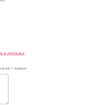
fen.
ole & ARGEkultur
sind mit
*
markiert