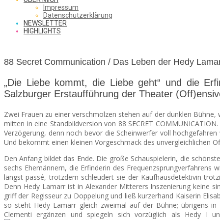
SAW
Impressum
Datenschutzerklärung
NEWSLETTER
HIGHLIGHTS
FROM
88 Secret Communication / Das Leben der Hedy Lamarr
THE
„Die Liebe kommt, die Liebe geht“ und die 
Salzburger Erstaufführung der Theater (Off)ensiv
Zwei Frauen zu einer verschmolzen stehen auf der dunklen Bühne, 
CHEAP
mitten in eine Standbildversion von 88 SECRET COMMUNICATION. D
Verzögerung, denn noch bevor die Scheinwerfer voll hochgefahren w
Und bekommt einen kleinen Vorgeschmack des unvergleichlichen Off
Den Anfang bildet das Ende. Die große Schauspielerin, die schönste
SEATS
sechs Ehemännern, die Erfinderin des Frequenzsprungverfahrens wir
längst passé, trotzdem schleudert sie der Kaufhausdetektivin trotz
Denn Hedy Lamarr ist in Alexander Mitterers Inszenierung keine sin
griff der Regisseur zu Doppelung und ließ kurzerhand Kaiserin Elisa
so steht Hedy Lamarr gleich zweimal auf der Bühne; übrigens in
Clementi ergänzen und spiegeln sich vorzüglich als Hedy I u