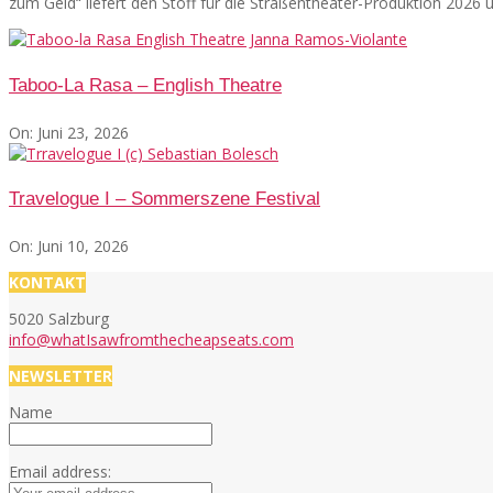
zum Geld“ liefert den Stoff für die Straßentheater-Produktion 2026
Taboo-La Rasa – English Theatre
On:
Juni 23, 2026
Travelogue I – Sommerszene Festival
On:
Juni 10, 2026
KONTAKT
5020 Salzburg
info@whatIsawfromthecheapseats.com
NEWSLETTER
Name
Email address: