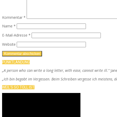
Kommentar
*
Name
*
E-Mail-Adresse
*
Website
PUNKTLANDUNG
„A person who can write a long letter, with ease, cannot write ill.“
Jan
„Ich bin begabt im Vergessen. Beim Schreiben vergesse ich meistens, 
WEIL’S SO TOLL IST