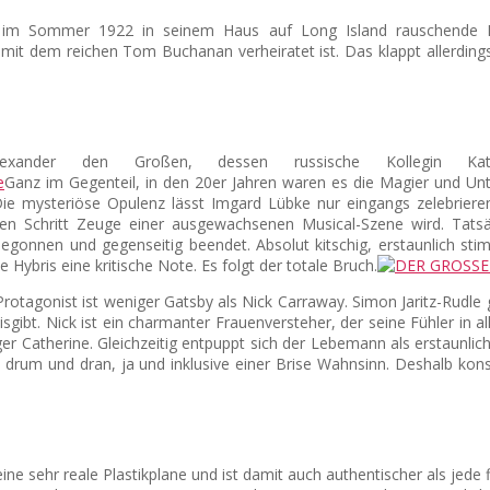
r im Sommer 1922 in seinem Haus auf Long Island rauschende Fe
it dem reichen Tom Buchanan verheiratet ist. Das klappt allerding
ander den Großen, dessen russische Kollegin Kat
Ganz im Gegenteil, in den 20er Jahren waren es die Magier und Unt
e mysteriöse Opulenz lässt Imgard Lübke nur eingangs zelebrieren
ten Schritt Zeuge einer ausgewachsenen Musical-Szene wird. Tatsäc
begonnen und gegenseitig beendet. Absolut kitschig, erstaunlich s
ie Hybris eine kritische Note. Es folgt der totale Bruch.
Protagonist ist weniger Gatsby als Nick Carraway. Simon Jaritz-Rudle
isgibt. Nick ist ein charmanter Frauenversteher, der seine Fühler in 
r Catherine. Gleichzeitig entpuppt sich der Lebemann als erstaunlich
lem drum und dran, ja und inklusive einer Brise Wahnsinn. Deshalb kon
ehr reale Plastikplane und ist damit auch authentischer als jede fikti