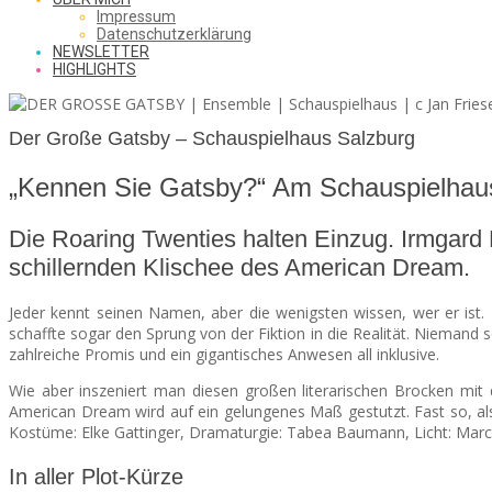
SAW
Impressum
Datenschutzerklärung
NEWSLETTER
HIGHLIGHTS
FROM
Der Große Gatsby – Schauspielhaus Salzburg
„Kennen Sie Gatsby?“ Am Schauspielhaus 
THE
Die Roaring Twenties halten Einzug. Irmgard
schillernden Klischee des American Dream.
CHEAP
Jeder kennt seinen Namen, aber die wenigsten wissen, wer er is
schaffte sogar den Sprung von der Fiktion in die Realität. Niemand
zahlreiche Promis und ein gigantisches Anwesen all inklusive.
SEATS
Wie aber inszeniert man diesen großen literarischen Brocken mi
American Dream wird auf ein gelungenes Maß gestutzt. Fast so, al
Kostüme: Elke Gattinger, Dramaturgie: Tabea Baumann, Licht: Marc
In aller Plot-Kürze