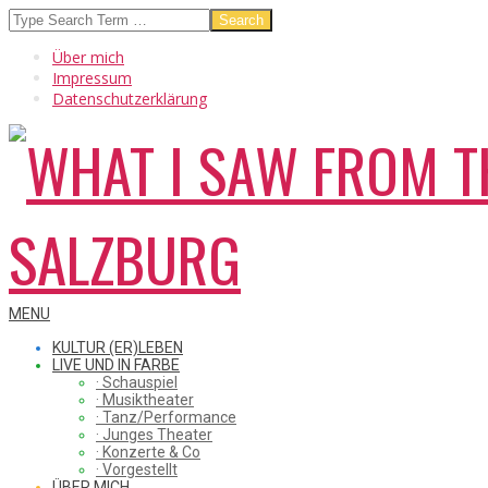
Skip
Search
to
Über mich
content
Impressum
Datenschutzerklärung
WHAT
Secondary
MENU
Navigation
KULTUR (ER)LEBEN
Menu
LIVE UND IN FARBE
· Schauspiel
I
· Musiktheater
· Tanz/Performance
· Junges Theater
· Konzerte & Co
· Vorgestellt
ÜBER MICH