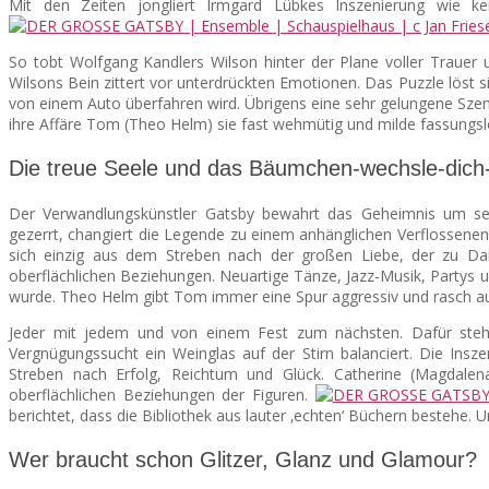
Mit den Zeiten jongliert Irmgard Lübkes Inszenierung wie kei
So tobt Wolfgang Kandlers Wilson hinter der Plane voller Trauer 
Wilsons Bein zittert vor unterdrückten Emotionen. Das Puzzle löst sic
von einem Auto überfahren wird. Übrigens eine sehr gelungene Szene
ihre Affäre Tom (Theo Helm) sie fast wehmütig und milde fassungslos
Die treue Seele und das Bäumchen-wechsle-dich-
Der Verwandlungskünstler Gatsby bewahrt das Geheimnis um se
gezerrt, changiert die Legende zu einem anhänglichen Verflossenen –
sich einzig aus dem Streben nach der großen Liebe, der zu Dai
oberflächlichen Beziehungen. Neuartige Tänze, Jazz-Musik, Partys u
wurde. Theo Helm gibt Tom immer eine Spur aggressiv und rasch a
Jeder mit jedem und von einem Fest zum nächsten. Dafür steht 
Vergnügungssucht ein Weinglas auf der Stirn balanciert. Die Ins
Streben nach Erfolg, Reichtum und Glück. Catherine (Magdalena
oberflächlichen Beziehungen der Figuren.
berichtet, dass die Bibliothek aus lauter ‚echten‘ Büchern bestehe. 
Wer braucht schon Glitzer, Glanz und Glamour?