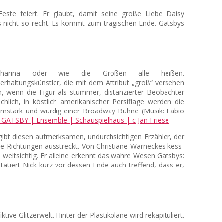
ste feiert. Er glaubt, damit seine große Liebe Daisy
s nicht so recht. Es kommt zum tragischen Ende. Gatsbys
harina oder wie die Großen alle heißen.
erhaltungskünstler, die mit dem Attribut „groß“ versehen
, wenn die Figur als stummer, distanzierter Beobachter
hlich, in köstlich amerikanischer Persiflage werden die
timmstark und würdig einer Broadway Bühne (Musik: Fabio
 gibt diesen aufmerksamen, undurchsichtigen Erzähler, der
alle Richtungen ausstreckt. Von Christiane Warneckes kess-
 weitsichtig. Er alleine erkennt das wahre Wesen Gatsbys:
statiert Nick kurz vor dessen Ende auch treffend, dass er,
ve Glitzerwelt. Hinter der Plastikplane wird rekapituliert.