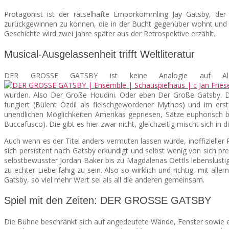
Protagonist ist der rätselhafte Emporkömmling Jay Gatsby, de
zurückgewinnen zu können, die in der Bucht gegenüber wohnt und m
Geschichte wird zwei Jahre später aus der Retrospektive erzählt.
Musical-Ausgelassenheit trifft Weltliteratur
DER GROSSE GATSBY ist keine Analogie auf Alex
wurden. Also Der Große Houdini. Oder eben Der Große Gatsby. Di
fungiert (Bülent Özdil als fleischgewordener Mythos) und im ers
unendlichen Möglichkeiten Amerikas gepriesen, Sätze euphorisch 
Buccafusco). Die gibt es hier zwar nicht, gleichzeitig mischt sich in d
Auch wenn es der Titel anders vermuten lassen würde, inoffizieller 
sich persistent nach Gatsby erkundigt und selbst wenig von sich pre
selbstbewusster Jordan Baker bis zu Magdalenas Oettls lebenslustige
zu echter Liebe fähig zu sein. Also so wirklich und richtig, mit al
Gatsby, so viel mehr Wert sei als all die anderen gemeinsam.
Spiel mit den Zeiten: DER GROSSE GATSBY
Die Bühne beschränkt sich auf angedeutete Wände, Fenster sowie eine s