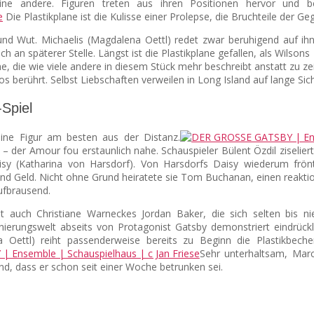
ne andere. Figuren treten aus ihren Positionen hervor und beri
Die Plastikplane ist die Kulisse einer Prolepse, die Bruchteile der G
und Wut. Michaelis (Magdalena Oettl) redet zwar beruhigend auf ihn 
h an späterer Stelle. Längst ist die Plastikplane gefallen, als Wilsons
, die wie viele andere in diesem Stück mehr beschreibt anstatt zu ze
 berührt. Selbst Liebschaften verweilen in Long Island auf lange Sich
Spiel
ine Figur am besten aus der Distanz.
 der Amour fou erstaunlich nahe. Schauspieler Bülent Özdil ziselierte
sy (Katharina von Harsdorf). Von Harsdorfs Daisy wiederum frönt
nd Geld. Nicht ohne Grund heiratete sie Tom Buchanan, einen reaktion
ufbrausend.
auch Christiane Warneckes Jordan Baker, die sich selten bis ni
zenierungswelt abseits von Protagonist Gatsby demonstriert eindrü
 Oettl) reiht passenderweise bereits zu Beginn die Plastikbech
Sehr unterhaltsam, Mar
Und, dass er schon seit einer Woche betrunken sei.