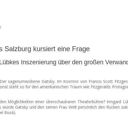
Salzburg kursiert eine Frage
 Lübkes Inszenierung über den großen Verwand
t. Der sagenumwobene Gatsby. Im Kosmos von Francis Scott Fitzger
 sonst steht so für den amerikanischen Traum wie Fitzgeralds Protag
t den Möglichkeiten einer überschaubaren Theaterbühne? Irmgard L
s würde Gatsby und den seinen Frau Welt persönlich den Rücken zuke
el Busá).