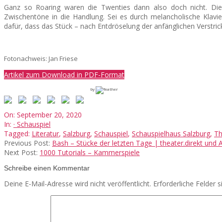
Ganz so Roaring waren die Twenties dann also doch nicht. Die
Zwischentöne in die Handlung. Sei es durch melancholische Klavie
dafür, dass das Stück – nach Entdröselung der anfänglichen Verstric
Fotonachweis: Jan Friese
Artikel zum Download in PDF-Format
by
2020-
On:
September 20, 2020
09-
In:
· Schauspiel
20
Tagged:
Literatur
,
Salzburg
,
Schauspiel
,
Schauspielhaus Salzburg
,
Th
Previous Post:
Bash – Stücke der letzten Tage | theater.direkt und 
Next Post:
1000 Tutorials – Kammerspiele
Schreibe einen Kommentar
Deine E-Mail-Adresse wird nicht veröffentlicht.
Erforderliche Felder 