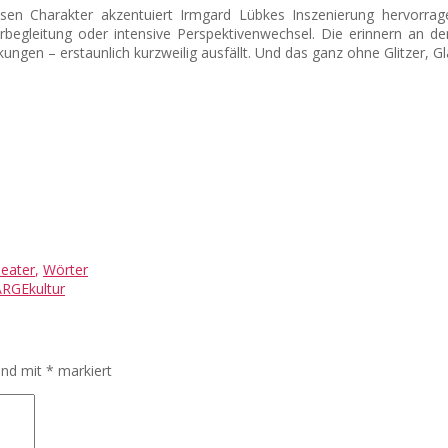
sen Charakter akzentuiert Irmgard Lübkes Inszenierung hervorra
rbegleitung oder intensive Perspektivenwechsel. Die erinnern an de
kungen – erstaunlich kurzweilig ausfällt. Und das ganz ohne Glitzer, 
eater
,
Wörter
ARGEkultur
sind mit
*
markiert