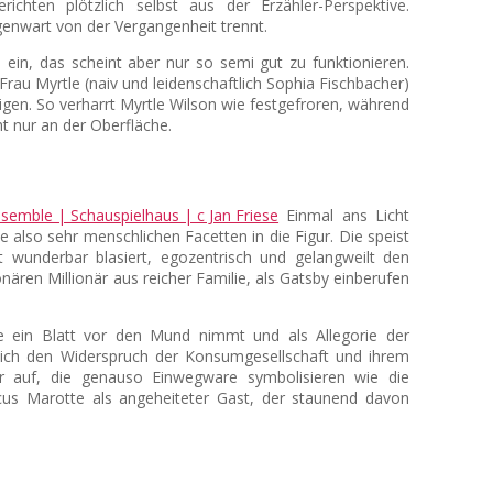
chten plötzlich selbst aus der Erzähler-Perspektive.
egenwart von der Vergangenheit trennt.
ein, das scheint aber nur so semi gut zu funktionieren.
 Frau Myrtle (naiv und leidenschaftlich Sophia Fischbacher)
igen. So verharrt Myrtle Wilson wie festgefroren, während
t nur an der Oberfläche.
Einmal ans Licht
 also sehr menschlichen Facetten in die Figur. Die speist
 wunderbar blasiert, egozentrisch und gelangweilt den
ären Millionär aus reicher Familie, als Gatsby einberufen
e ein Blatt vor den Mund nimmt und als Allegorie der
cklich den Widerspruch der Konsumgesellschaft und ihrem
er auf, die genauso Einwegware symbolisieren wie die
cus Marotte als angeheiteter Gast, der staunend davon