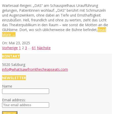
Wartesaal-Reigen: „DAS“ am Schauspielhaus Uraufführung
gelungen, Patientinnen wohlauf: „DAS“ berührt mit Schmunzeln
und Augenzwinkern, ohne dabei an Tiefe und Ernsthaftigkeit
einzubüßen. Hell, freundlich und ohne zu werten, zieht das Licht
das Theaterpublikum in den Raum – wie sonst die Motten an die
Glühbirne. Dort, wo sich üblicherweise die Bühne befindet,
Read
More →
2025-
On:
Mai 23, 2025
05-
Seitennummerierung
Vorherige
1
2
3
…
61
Nächste
23
der
KONTAKT
Beiträge
5020 Salzburg
info@whatIsawfromthecheapseats.com
NEWSLETTER
Name
Email address: