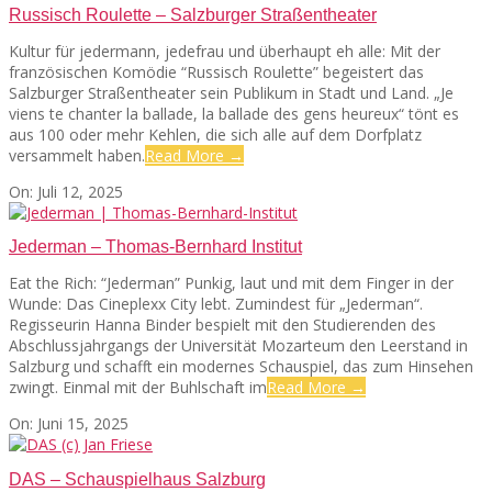
09
Russisch Roulette – Salzburger Straßentheater
Kultur für jedermann, jedefrau und überhaupt eh alle: Mit der
französischen Komödie “Russisch Roulette” begeistert das
Salzburger Straßentheater sein Publikum in Stadt und Land. „Je
viens te chanter la ballade, la ballade des gens heureux“ tönt es
aus 100 oder mehr Kehlen, die sich alle auf dem Dorfplatz
versammelt haben.
Read More →
2025-
On:
Juli 12, 2025
07-
12
Jederman – Thomas-Bernhard Institut
Eat the Rich: “Jederman” Punkig, laut und mit dem Finger in der
Wunde: Das Cineplexx City lebt. Zumindest für „Jederman“.
Regisseurin Hanna Binder bespielt mit den Studierenden des
Abschlussjahrgangs der Universität Mozarteum den Leerstand in
Salzburg und schafft ein modernes Schauspiel, das zum Hinsehen
zwingt. Einmal mit der Buhlschaft im
Read More →
2025-
On:
Juni 15, 2025
06-
15
DAS – Schauspielhaus Salzburg