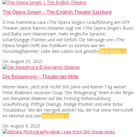
09-
15
The Opera Singer – The English Theatre Salzburg
O mia mammina cara »The Opera Singer« Uraufführung am OFF
Theater: Janna Ramos-Violante sagt mit »The Opera Singer« Bussi
und Baba zum Mainstream. Hallo englische Sprache,
scharfzüngige Pointen und viel Gefühl. Die Message von »The
Opera Singer« trifft das Publikum so intensiv wie ein
Vorschlaghammer: Lebe dein Leben und genieße
Read More →
2025-
On:
August 25, 2025
08-
25
Die Belagerung – Theater der Mitte
Kleiner Mann, jetzt erst recht! 500 Jahre und keinen Tag weiser:
Peter Blaikners neuester Coup “Die Belagerung” feiert in der Regie
von Benjamin Blaikner auf der Festung Hohensalzburg
Uraufführung. Pfiffige Dialoge, findige Pointen und eine Brise
Troubadour. Wo der Herrgott wohnt? Na, der hat seine Herrschaft
im Himmel und sein
Read More →
2025-
On:
August 9, 2025
08-