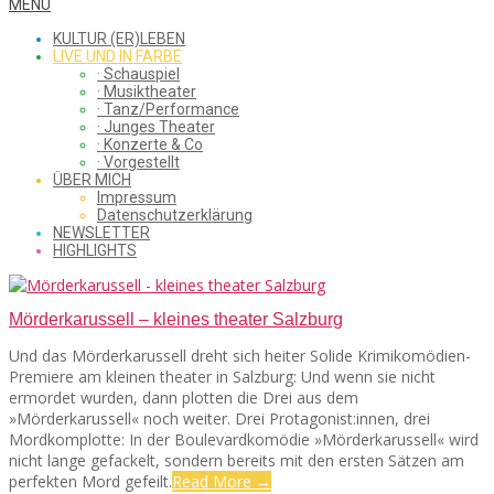
WHAT
Secondary
MENU
Navigation
KULTUR (ER)LEBEN
Menu
LIVE UND IN FARBE
· Schauspiel
I
· Musiktheater
· Tanz/Performance
· Junges Theater
· Konzerte & Co
· Vorgestellt
ÜBER MICH
SAW
Impressum
Datenschutzerklärung
NEWSLETTER
HIGHLIGHTS
FROM
Mörderkarussell – kleines theater Salzburg
Und das Mörderkarussell dreht sich heiter Solide Krimikomödien-
THE
Premiere am kleinen theater in Salzburg: Und wenn sie nicht
ermordet wurden, dann plotten die Drei aus dem
»Mörderkarussell« noch weiter. Drei Protagonist:innen, drei
Mordkomplotte: In der Boulevardkomödie »Mörderkarussell« wird
CHEAP
nicht lange gefackelt, sondern bereits mit den ersten Sätzen am
perfekten Mord gefeilt.
Read More →