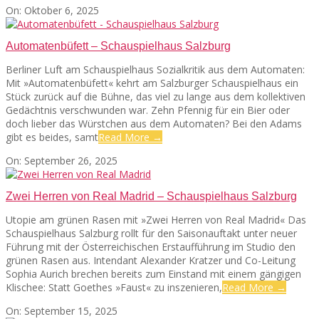
2025-
On:
Oktober 6, 2025
10-
06
Automatenbüfett – Schauspielhaus Salzburg
Berliner Luft am Schauspielhaus Sozialkritik aus dem Automaten:
Mit »Automatenbüfett« kehrt am Salzburger Schauspielhaus ein
Stück zurück auf die Bühne, das viel zu lange aus dem kollektiven
Gedächtnis verschwunden war. Zehn Pfennig für ein Bier oder
doch lieber das Würstchen aus dem Automaten? Bei den Adams
gibt es beides, samt
Read More →
2025-
On:
September 26, 2025
09-
26
Zwei Herren von Real Madrid – Schauspielhaus Salzburg
Utopie am grünen Rasen mit »Zwei Herren von Real Madrid« Das
Schauspielhaus Salzburg rollt für den Saisonauftakt unter neuer
Führung mit der Österreichischen Erstaufführung im Studio den
grünen Rasen aus. Intendant Alexander Kratzer und Co-Leitung
Sophia Aurich brechen bereits zum Einstand mit einem gängigen
Klischee: Statt Goethes »Faust« zu inszenieren,
Read More →
2025-
On:
September 15, 2025