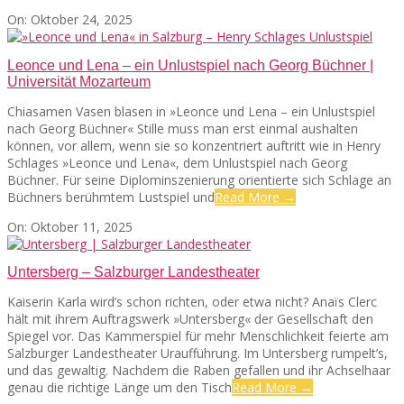
2025-
On:
Oktober 24, 2025
10-
SEATS
24
Leonce und Lena – ein Unlustspiel nach Georg Büchner |
Universität Mozarteum
Chiasamen Vasen blasen in »Leonce und Lena – ein Unlustspiel
nach Georg Büchner« Stille muss man erst einmal aushalten
können, vor allem, wenn sie so konzentriert auftritt wie in Henry
Schlages »Leonce und Lena«, dem Unlustspiel nach Georg
Büchner. Für seine Diplominszenierung orientierte sich Schlage an
Büchners berühmtem Lustspiel und
Read More →
2025-
On:
Oktober 11, 2025
10-
11
Untersberg – Salzburger Landestheater
Kaiserin Karla wird’s schon richten, oder etwa nicht? Anaïs Clerc
hält mit ihrem Auftragswerk »Untersberg« der Gesellschaft den
Spiegel vor. Das Kammerspiel für mehr Menschlichkeit feierte am
Salzburger Landestheater Uraufführung. Im Untersberg rumpelt’s,
und das gewaltig. Nachdem die Raben gefallen und ihr Achselhaar
genau die richtige Länge um den Tisch
Read More →