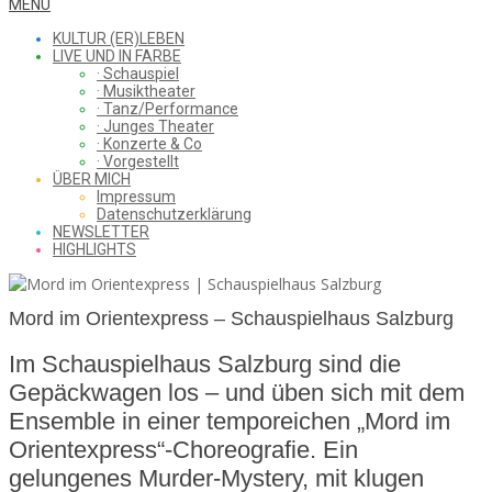
WHAT
Secondary
MENU
Navigation
KULTUR (ER)LEBEN
Menu
LIVE UND IN FARBE
· Schauspiel
I
· Musiktheater
· Tanz/Performance
· Junges Theater
· Konzerte & Co
· Vorgestellt
ÜBER MICH
SAW
Impressum
Datenschutzerklärung
NEWSLETTER
HIGHLIGHTS
FROM
Mord im Orientexpress – Schauspielhaus Salzburg
Im Schauspielhaus Salzburg sind die
THE
Gepäckwagen los – und üben sich mit dem
Ensemble in einer temporeichen „Mord im
Orientexpress“-Choreografie. Ein
CHEAP
gelungenes Murder-Mystery, mit klugen