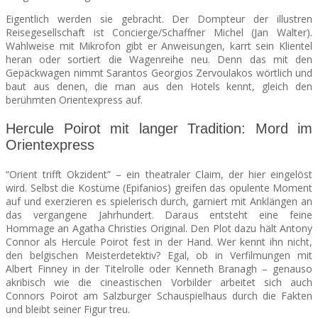
Eigentlich werden sie gebracht. Der Dompteur der illustren
Reisegesellschaft ist Concierge/Schaffner Michel (Jan Walter).
Wahlweise mit Mikrofon gibt er Anweisungen, karrt sein Klientel
heran oder sortiert die Wagenreihe neu. Denn das mit den
Gepäckwagen nimmt Sarantos Georgios Zervoulakos wörtlich und
baut aus denen, die man aus den Hotels kennt, gleich den
berühmten Orientexpress auf.
Hercule Poirot mit langer Tradition: Mord im
Orientexpress
“Orient trifft Okzident” – ein theatraler Claim, der hier eingelöst
wird. Selbst die Kostüme (Epifanios) greifen das opulente Moment
auf und exerzieren es spielerisch durch, garniert mit Anklängen an
das vergangene Jahrhundert. Daraus entsteht eine feine
Hommage an Agatha Christies Original. Den Plot dazu hält Antony
Connor als Hercule Poirot fest in der Hand. Wer kennt ihn nicht,
den belgischen Meisterdetektiv? Egal, ob in Verfilmungen mit
Albert Finney in der Titelrolle oder Kenneth Branagh – genauso
akribisch wie die cineastischen Vorbilder arbeitet sich auch
Connors Poirot am Salzburger Schauspielhaus durch die Fakten
und bleibt seiner Figur treu.