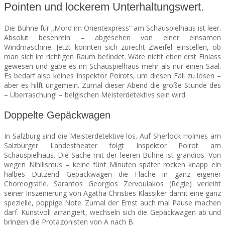
Pointen und lockerem Unterhaltungswert.
SEATS
Die Bühne für „Mord im Orientexpress“ am Schauspielhaus ist leer.
Absolut besenrein – abgesehen von einer einsamen
Windmaschine. Jetzt könnten sich zurecht Zweifel einstellen, ob
man sich im richtigen Raum befindet. Wäre nicht eben erst Einlass
gewesen und gäbe es im Schauspielhaus mehr als nur einen Saal.
Es bedarf also keines Inspektor Poirots, um diesen Fall zu lösen –
aber es hilft ungemein. Zumal dieser Abend die große Stunde des
– Überraschung! – belgischen Meisterdetektivs sein wird.
Doppelte Gepäckwagen
In Salzburg sind die Meisterdetektive los. Auf Sherlock Holmes am
Salzburger Landestheater folgt Inspektor Poirot am
Schauspielhaus. Die Sache mit der leeren Bühne ist grandios. Von
wegen Nihilismus – keine fünf Minuten später rocken knapp ein
halbes Dutzend Gepäckwagen die Fläche in ganz eigener
Choreografie. Sarantos Georgios Zervoulakos (Regie) verleiht
seiner Inszenierung von Agatha Christies Klassiker damit eine ganz
spezielle, poppige Note. Zumal der Ernst auch mal Pause machen
darf. Kunstvoll arrangiert, wechseln sich die Gepäckwagen ab und
bringen die Protagonisten von A nach B.