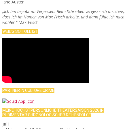
Jane Austen
„Ich bin begabt im Vergessen. Beim Schreiben vergesse ich meistens,
dass ich im Namen von Max Frisch arbeite, und dann fühle ich mich
wohler.“
Max Frisch
WEIL’S SO TOLL IST
PARTNER IN CULTURE CRIME
MEINE HÖCHSTPERSÖNLICHE THEATERSAISON 2026 IN
RUDIMENTÄR CHRONOLOGISCHER REIHENFOLGE
Juli