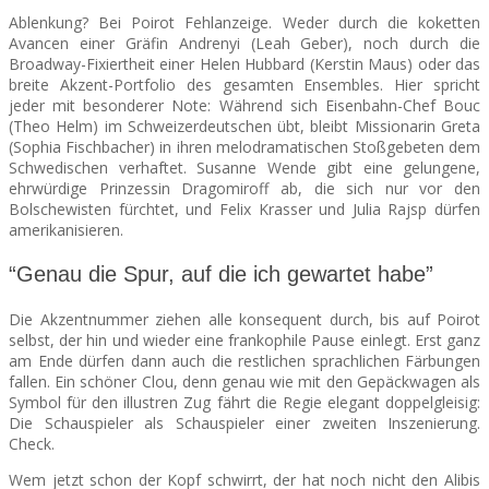
Ablenkung? Bei Poirot Fehlanzeige. Weder durch die koketten
Avancen einer Gräfin Andrenyi (Leah Geber), noch durch die
Broadway-Fixiertheit einer Helen Hubbard (Kerstin Maus) oder das
breite Akzent-Portfolio des gesamten Ensembles. Hier spricht
jeder mit besonderer Note: Während sich Eisenbahn-Chef Bouc
(Theo Helm) im Schweizerdeutschen übt, bleibt Missionarin Greta
(Sophia Fischbacher) in ihren melodramatischen Stoßgebeten dem
Schwedischen verhaftet. Susanne Wende gibt eine gelungene,
ehrwürdige Prinzessin Dragomiroff ab, die sich nur vor den
Bolschewisten fürchtet, und Felix Krasser und Julia Rajsp dürfen
amerikanisieren.
“Genau die Spur, auf die ich gewartet habe”
Die Akzentnummer ziehen alle konsequent durch, bis auf Poirot
selbst, der hin und wieder eine frankophile Pause einlegt. Erst ganz
am Ende dürfen dann auch die restlichen sprachlichen Färbungen
fallen. Ein schöner Clou, denn genau wie mit den Gepäckwagen als
Symbol für den illustren Zug fährt die Regie elegant doppelgleisig:
Die Schauspieler als Schauspieler einer zweiten Inszenierung.
Check.
Wem jetzt schon der Kopf schwirrt, der hat noch nicht den Alibis