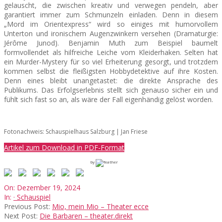
gelauscht, die zwischen kreativ und verwegen pendeln, aber
garantiert immer zum Schmunzeln einladen. Denn in diesem
„Mord im Orientexpress“ wird so einiges mit humorvollem
Unterton und ironischem Augenzwinkern versehen (Dramaturgie:
Jérôme Junod).
Benjamin Muth zum Beispiel baumelt
formvollendet als hilfreiche Leiche vom Kleiderhaken.
Selten hat
ein Murder-Mystery für so viel Erheiterung gesorgt, und trotzdem
kommen selbst die fleißigsten Hobbydetektive auf ihre Kosten.
Denn eines bleibt unangetastet: die direkte Ansprache des
Publikums. Das Erfolgserlebnis stellt sich genauso sicher ein und
fühlt sich fast so an, als wäre der Fall eigenhändig gelöst worden.
Fotonachweis: Schauspielhaus Salzburg | Jan Friese
Artikel zum Download in PDF-Format
by
2024-
On:
Dezember 19, 2024
12-
In:
· Schauspiel
19
Previous Post:
Mio, mein Mio – Theater ecce
Next Post:
Die Barbaren – theater.direkt