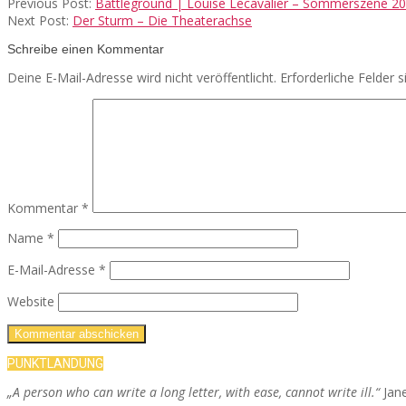
Previous Post:
Battleground | Louise Lecavalier – Sommerszene 2
Next Post:
Der Sturm – Die Theaterachse
Schreibe einen Kommentar
Deine E-Mail-Adresse wird nicht veröffentlicht.
Erforderliche Felder 
Kommentar
*
Name
*
E-Mail-Adresse
*
Website
PUNKTLANDUNG
„A person who can write a long letter, with ease, cannot write ill.“
Jan