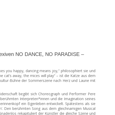
treflexiven NO DANCE, NO PARADISE –
akes you happy, dancing means joy,“ philosophiert sie und
 cat’s away, the mices will play“ – ist die Katze aus dem
GEkultur-Bühne der Sommerszene nach Herz und Laune mit
idenschaft begibt sich Choreograph und Performer Pere
n berühmten Interpreten*innen und die Imagination seines
erinnenkopf ein Eigenleben entwickelt.
Spätestens als sie
e Rain‘. Den berühmten Song aus dem gleichnamigen Musical
Gnadenlos rekapituliert der Künstler die gleiche Szene und