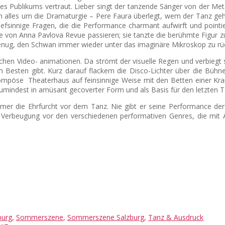
es Publikums vertraut. Lieber singt der tanzende Sänger von der Met
sich alles um die Dramaturgie – Pere Faura überlegt, wem der Tanz g
tiefsinnige Fragen, die die Performance charmant aufwirft und pointi
te von Anna
Pavlova Revue passieren; sie tanzte die berühmte Figur z
 genug, den Schwan immer wieder unter das imaginäre Mikroskop zu rüc
schen Video- animationen. Da strömt der visuelle Regen und verbiegt 
m Besten gibt. Kurz darauf flackern die Disco-Lichter über die Bü
pompöse Theaterhaus auf feinsinnige Weise mit den Betten einer Kr
mindest in amüsant gecoverter Form und als Basis für den letzten Tan
immer die Ehrfurcht vor dem Tanz. Nie gibt er seine Performance der Lä
Verbeugung vor den verschiedenen performativen Genres, die mit 
burg
,
Sommerszene
,
Sommerszene Salzburg
,
Tanz & Ausdruck