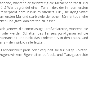
aebene, während er gleichzeitig die Metaebene tanzt. Bei
ehört? Wer begründet einen Tanz – der, der ihn zum ersten
ert verpackt dem Publikum offeriert. Für ‚The dying Swan‘
um ersten Mal und starb viele tierischen Bühnentode, ehe
ken und grazil dahinraffen zu lassen.
sich genervt die comiclastige Straßenlaterne, während die
hne oder werden Schatten des Tänzers punktgenau auf die
ankenanstalt und rückt das Todesmotiv in den Fokus. Und
z – den wirklich allerletzten.
cherlichkeit preis oder verjubelt sie für billige Pointen.
Augenzwinkern Eigenheiten aufdeckt und Tanzgeschichte