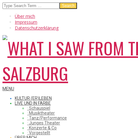
Skip
Search
to
Über mich
content
Impressum
Datenschutzerklärung
WHAT
Secondary
MENU
Navigation
KULTUR (ER)LEBEN
Menu
LIVE UND IN FARBE
· Schauspiel
I
· Musiktheater
· Tanz/Performance
· Junges Theater
· Konzerte & Co
· Vorgestellt
ÜBER MICH