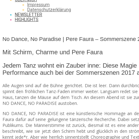
SAW
Impressum
Datenschutzerklärung
NEWSLETTER
HIGHLIGHTS
FROM
No Dance, No Paradise | Pere Faura – Sommerszene 
THE
Mit Schirm, Charme und Pere Faura
Jedem Tanz wohnt ein Zauber inne: Diese Magie
Performance auch bei der Sommerszenen 2017 a
CHEAP
Alle Augen sind auf die Bühne gerichtet. Die ist leer. Dann durchb
spinnt den fröhlichen Tanz-Faden immer weiter. Langsam redet sie s
Haus, tanzen die Mäuse auf dem Tisch. An diesem Abend ist sie z
SEATS
NO DANCE, NO PARADISE austoben.
NO DANCE, NO PARADISE ist eine künstlerische Hommage an den T
Faura dafür auf seine gelungene tänzerische Recherche. Dabei setz
Publikums. Die Männerstimme ist zurück, diesmal ist es eine ander
beschreibt, wie sie jetzt den Schirm hebt und glücklich in den str
kennt jede*r. Aber wie herrlich sinnentstellt Choreographie und Text