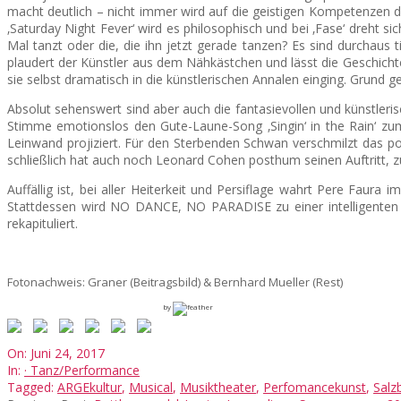
macht deutlich – nicht immer wird auf die geistigen Kompetenzen d
‚Saturday Night Fever‘ wird es philosophisch und bei ‚Fase‘ dreht 
Mal tanzt oder die, die ihn jetzt gerade tanzen? Es sind durchaus 
plaudert der Künstler aus dem Nähkästchen und lässt die Geschich
sie selbst dramatisch in die künstlerischen Annalen einging. Grund
Absolut sehenswert sind aber auch die fantasievollen und künstleri
Stimme emotionslos den Gute-Laune-Song ‚Singin‘ in the Rain‘ zu
Leinwand projiziert. Für den Sterbenden Schwan verschmilzt das 
schließlich hat auch noch Leonard Cohen posthum seinen Auftritt, zu
Auffällig ist, bei aller Heiterkeit und Persiflage wahrt Pere Faura 
Stattdessen wird NO DANCE, NO PARADISE zu einer intelligenten 
rekapituliert.
Fotonachweis: Graner (Beitragsbild) & Bernhard Mueller (Rest)
by
2017-
On:
Juni 24, 2017
06-
In:
· Tanz/Performance
24
Tagged:
ARGEkultur
,
Musical
,
Musiktheater
,
Perfomancekunst
,
Salz