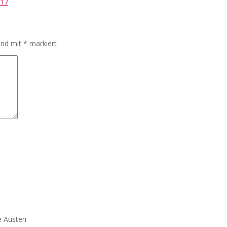
017
sind mit
*
markiert
e Austen