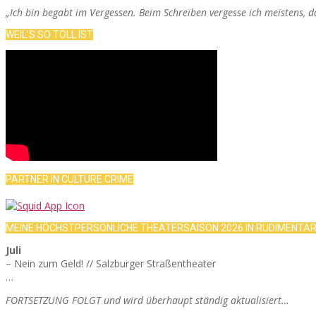
„Ich bin begabt im Vergessen. Beim Schreiben vergesse ich meistens, 
WEIL’S SO TOLL IST
PARTNER IN CULTURE CRIME
MEINE HÖCHSTPERSÖNLICHE THEATERSAISON 2026 IN RUDIMENTÄ
Juli
– Nein zum Geld! // Salzburger Straßentheater
…
FORTSETZUNG FOLGT und wird überhaupt ständig aktualisiert…