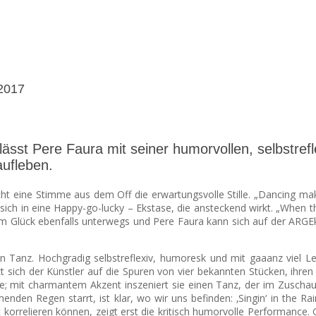
2017
 lässt Pere Faura mit seiner humorvollen, selbs
ufleben.
richt eine Stimme aus dem Off die erwartungsvolle Stille. „Dancing m
ich in eine Happy-go-lucky – Ekstase, die ansteckend wirkt.
„When the
um Glück ebenfalls unterwegs und Pere Faura kann sich auf der AR
anz. Hochgradig selbstreflexiv, humoresk und mit gaaanz viel Le
t sich der Künstler auf die Spuren von vier bekannten Stücken, ihre
e; mit charmantem Akzent inszeniert sie einen Tanz, der im Zuschau
ömenden Regen starrt, ist klar, wo wir uns befinden: ‚Singin‘ in th
 korrelieren können, zeigt erst die kritisch humorvolle Performance. 