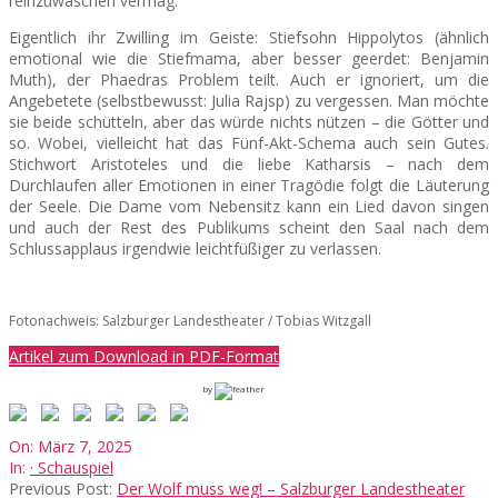
reinzuwaschen vermag.
Eigentlich ihr Zwilling im Geiste: Stiefsohn Hippolytos (ähnlich
emotional wie die Stiefmama, aber besser geerdet: Benjamin
Muth), der Phaedras Problem teilt. Auch er ignoriert, um die
Angebetete (selbstbewusst: Julia Rajsp) zu vergessen. Man möchte
sie beide schütteln, aber das würde nichts nützen – die Götter und
so. Wobei, vielleicht hat das Fünf-Akt-Schema auch sein Gutes.
Stichwort Aristoteles und die liebe Katharsis – nach dem
Durchlaufen aller Emotionen in einer Tragödie folgt die Läuterung
der Seele. Die Dame vom Nebensitz kann ein Lied davon singen
und auch der Rest des Publikums scheint den Saal nach dem
Schlussapplaus irgendwie leichtfüßiger zu verlassen.
Fotonachweis: Salzburger Landestheater / Tobias Witzgall
Artikel zum Download in PDF-Format
by
2025-
On:
März 7, 2025
03-
In:
· Schauspiel
07
Previous Post:
Der Wolf muss weg! – Salzburger Landestheater