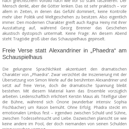
nach griechischem Vorbild nach wie vor so stark faszinieren. Der
Mensch denkt, aber die Götter lenken. Das ist sehr praktisch – vor
allem in Zeiten, in denen das Gefühl dominiert, keine Kontrolle
mehr über Politik und Weltgeschehen zu besitzen. Also eigentlich
immer. Den modernen Charakter greift auch Ragna Heiny mit ihrer
Ausstattung auf, während Georg Brenner das Geschehen
akustisch dystopisch untermalt. Keine Frage: An diesem Abend
steht Tragödie groß über das Schauspielhaus gepinselt.
Freie Verse statt Alexandriner in „Phaedra“ am
Schauspielhaus
Die gelungene Sprachlichkeit akzentuiert den dramatischen
Charakter von „Phaedra“. Zwar verzichtet die Inszenierung mit der
Übersetzung von Simon Werle auf die berühmten Alexandriner und
setzt auf freie Verse, doch die dramatische Spannung bleibt
bestehen. Mit diesem Material kann das Ensemble vorzüglich
arbeiten. Leidenschaftlich irrlichtert Kerstin Maus als Titelfigur über
die Bühne, während sich Önone (wunderbar intensiv: Sophia
Fischbacher) um Räson bemüht. Ohne Erfolg. Phädra steckt im
emotionalen Limbus fest – irgendwo zwischen Schuld und Sühne,
zwischen Todessehnsucht und Liebe. Dazwischen planscht sie wie
keine andere im Pool, der doch niemanden von seinen Schulden