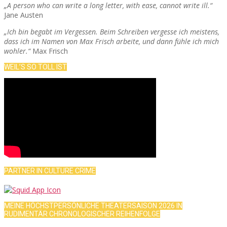
„A person who can write a long letter, with ease, cannot write ill.“
Jane Austen
„Ich bin begabt im Vergessen. Beim Schreiben vergesse ich meistens,
dass ich im Namen von Max Frisch arbeite, und dann fühle ich mich
wohler.“
Max Frisch
WEIL’S SO TOLL IST
PARTNER IN CULTURE CRIME
MEINE HÖCHSTPERSÖNLICHE THEATERSAISON 2026 IN
RUDIMENTÄR CHRONOLOGISCHER REIHENFOLGE