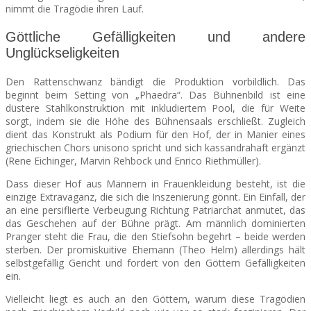
nimmt die Tragödie ihren Lauf.
Göttliche Gefälligkeiten und andere
Unglückseligkeiten
Den Rattenschwanz bändigt die Produktion vorbildlich. Das
beginnt beim Setting von „Phaedra“. Das Bühnenbild ist eine
düstere Stahlkonstruktion mit inkludiertem Pool, die für Weite
sorgt, indem sie die Höhe des Bühnensaals erschließt. Zugleich
dient das Konstrukt als Podium für den Hof, der in Manier eines
griechischen Chors unisono spricht und sich kassandrahaft ergänzt
(Rene Eichinger, Marvin Rehbock und Enrico Riethmüller).
Dass dieser Hof aus Männern in Frauenkleidung besteht, ist die
einzige Extravaganz, die sich die Inszenierung gönnt. Ein Einfall, der
an eine persiflierte Verbeugung Richtung Patriarchat anmutet, das
das Geschehen auf der Bühne prägt. Am männlich dominierten
Pranger steht die Frau, die den Stiefsohn begehrt – beide werden
sterben. Der promiskuitive Ehemann (Theo Helm) allerdings hält
selbstgefällig Gericht und fordert von den Göttern Gefälligkeiten
ein.
Vielleicht liegt es auch an den Göttern, warum diese Tragödien