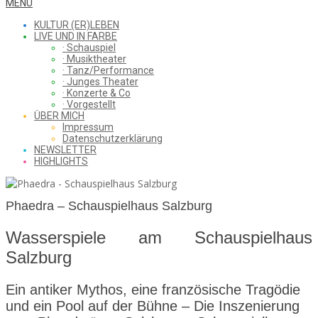
WHAT
Secondary
MENU
Navigation
KULTUR (ER)LEBEN
Menu
LIVE UND IN FARBE
· Schauspiel
I
· Musiktheater
· Tanz/Performance
· Junges Theater
· Konzerte & Co
· Vorgestellt
ÜBER MICH
SAW
Impressum
Datenschutzerklärung
NEWSLETTER
HIGHLIGHTS
FROM
Phaedra – Schauspielhaus Salzburg
Wasserspiele am Schauspielhaus
THE
Salzburg
Ein antiker Mythos, eine französische Tragödie
CHEAP
und ein Pool auf der Bühne – Die Inszenierung