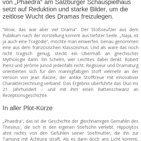
von „Phaedra“ am Salzburger Schauspielhaus
setzt auf Reduktion und starke Bilder, um die
SEATS
zeitlose Wucht des Dramas freizulegen.
“Wow, das war aber viel Drama”. Der Stoßseufzer aus dem
Publikum nach der Vorstellung kommt aus tiefster Seele. „Naja, ist
ja auch eine Tragödie“, möchte man einwerfen. Genau genommen
eine aus dem französischen Klassizismus. Und als wäre das noch
nicht tragisch genug, steckt ein Übermaß an griechischer
Mythologie darin. Ein Schelm, wer Leichtes dabei denkt. Robert
Pienz und Jérôme Junod jedenfalls nicht. Regisseur und Dramaturg
orientierten sich für den mannigfaltigen Stoff vielmehr an der
Version von Jean Racine, der antike Stofftreue mit innovativer
Charakterzeichnung verband. Das Ergebnis überführte das Duo ins
21. Jahrhundert – und mit ihm einen Rattenschwanz an
Rezeptionsgeschichte.
In aller Plot-Kürze
„Phaedra“, das ist die Geschichte der gleichnamigen Gemahlin des
Theseus’, die sich in den eigenen Stiefsohn verliebt. Hippolytos
ahnt nichts von den Gefühlen seiner Stiefmutter, die ihn zur
Tarnung mit Ächtung straft. Als es dann doch ans Licht kommt,