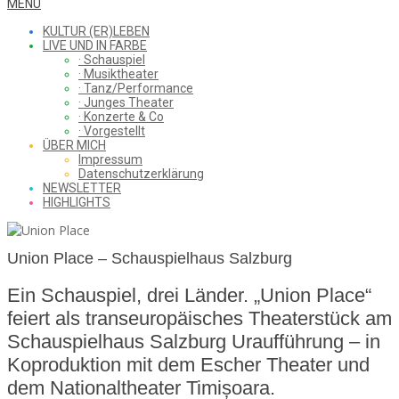
WHAT
Secondary
MENU
Navigation
KULTUR (ER)LEBEN
Menu
LIVE UND IN FARBE
· Schauspiel
I
· Musiktheater
· Tanz/Performance
· Junges Theater
· Konzerte & Co
· Vorgestellt
ÜBER MICH
SAW
Impressum
Datenschutzerklärung
NEWSLETTER
HIGHLIGHTS
FROM
Union Place – Schauspielhaus Salzburg
Ein Schauspiel, drei Länder. „Union Place“
THE
feiert als transeuropäisches Theaterstück am
Schauspielhaus Salzburg Uraufführung – in
Koproduktion mit dem Escher Theater und
CHEAP
dem Nationaltheater Timișoara.