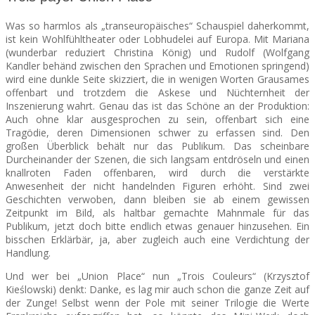
Was so harmlos als „transeuropäisches“ Schauspiel daherkommt,
ist kein Wohlfühltheater oder Lobhudelei auf Europa. Mit Mariana
(wunderbar reduziert Christina König) und Rudolf (Wolfgang
Kandler behänd zwischen den Sprachen und Emotionen springend)
wird eine dunkle Seite skizziert, die in wenigen Worten Grausames
offenbart und trotzdem die Askese und Nüchternheit der
Inszenierung wahrt. Genau das ist das Schöne an der Produktion:
Auch ohne klar ausgesprochen zu sein, offenbart sich eine
Tragödie, deren Dimensionen schwer zu erfassen sind. Den
großen Überblick behält nur das Publikum. Das scheinbare
Durcheinander der Szenen, die sich langsam entdröseln und einen
knallroten Faden offenbaren, wird durch die verstärkte
Anwesenheit der nicht handelnden Figuren erhöht. Sind zwei
Geschichten verwoben, dann bleiben sie ab einem gewissen
Zeitpunkt im Bild, als haltbar gemachte Mahnmale für das
Publikum, jetzt doch bitte endlich etwas genauer hinzusehen. Ein
bisschen Erklärbär, ja, aber zugleich auch eine Verdichtung der
Handlung.
Und wer bei „Union Place“ nun „Trois Couleurs“ (Krzysztof
Kieślowski) denkt: Danke, es lag mir auch schon die ganze Zeit auf
der Zunge! Selbst wenn der Pole mit seiner Trilogie die Werte