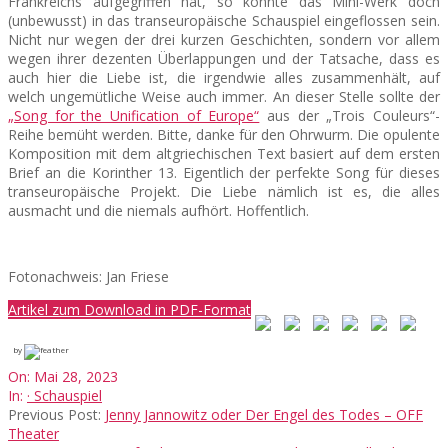
Frankreichs aufgegriffen hat, so könnte das Mini-Werk doch
(unbewusst) in das transeuropäische Schauspiel eingeflossen sein.
Nicht nur wegen der drei kurzen Geschichten, sondern vor allem
wegen ihrer dezenten Überlappungen und der Tatsache, dass es
auch hier die Liebe ist, die irgendwie alles zusammenhält, auf
welch ungemütliche Weise auch immer. An dieser Stelle sollte der
„Song for the Unification of Europe“
aus der „Trois Couleurs“-
Reihe bemüht werden. Bitte, danke für den Ohrwurm. Die opulente
Komposition mit dem altgriechischen Text basiert auf dem ersten
Brief an die Korinther 13. Eigentlich der perfekte Song für dieses
transeuropäische Projekt. Die Liebe nämlich ist es, die alles
ausmacht und die niemals aufhört. Hoffentlich.
Fotonachweis: Jan Friese
Artikel zum Download in PDF-Format
by
2023-
On:
Mai 28, 2023
05-
In:
· Schauspiel
28
Previous Post:
Jenny Jannowitz oder Der Engel des Todes – OFF
Theater