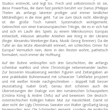
Studios erstreckt, und legt los. Frech und selbstironisch ist sie,
diese Powerfrau, die dann fast peinlich berührt vor Darius (Philippe
Thelen als anfangs latenter prolliger und immer kindlicher
Mittdreißiger) in die Knie geht. Tut sie zum Glück nicht. Allerdings
ist der große Tisch ruiniert. Systematisch wohlgemerkt.
Geknechtet von einer transeuropäischen Trilogie, die es in sich hat
und sich im Laufe des Spiels zu einem Mikrokosmos Europas
entwickelt, inklusive aktueller Anleihen wie Krieg in der Ukraine
(Regie: Alexandru Weinberger-Bara, Musik: Georg Brenner). Da die
Tafel an das letzte Abendmahl erinnert, ein schlechtes Omen für
Europa? Vermutlich nein, denn in den Resten wohnt, pathetisch
formuliert, noch immer die Hoffnung.
Auf der Bühne verknüpfen sich drei Geschichten, die anfangs
scheinbar wahllos und ohne Chronologie nebeneinander laufen.
Zur besseren Visualisierung werden Figuren und Zeitangaben an
eine praktikable Bühnenwand mit schwarzer Tafelfarbe projiziert
und mit weißer Kreide nachgeschrieben – doppelt hält besser
(Ausstattung: Isabel Graf). Genau dort scheinen auch die
Übersetzungen der Dialoge von den rumänischen Schauspielern
(Cristina König & Andrei Chifu) auf und beweisen: Die deutsch-
österreichischen Kollegen haben Mut zur Hässlichkeit. Damit ist
aber nicht der Ugly Christmas Sweater von Walter (großartig lässig
hingeworfen: Jens Ole Schmieder) gemeint, sondern die englische