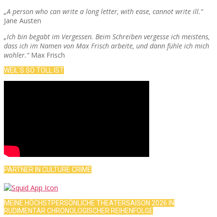
„A person who can write a long letter, with ease, cannot write ill.“
Jane Austen
„Ich bin begabt im Vergessen. Beim Schreiben vergesse ich meistens,
dass ich im Namen von Max Frisch arbeite, und dann fühle ich mich
wohler.“
Max Frisch
WEIL’S SO TOLL IST
PARTNER IN CULTURE CRIME
MEINE HÖCHSTPERSÖNLICHE THEATERSAISON 2026 IN
RUDIMENTÄR CHRONOLOGISCHER REIHENFOLGE