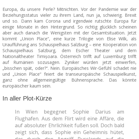
Europa, du unsere Perle? Mitnichten. Vor der Pandemie war der
SEATS
Beziehungsstatus vieler zu ihrem Land, nun ja, schwierig. Brexit
und so. Dann kam Corona und irgendwie rutschte Europa für
einige Monate in den Hintergrund. So richtig glücklich scheinen
aber auch danach die Wenigsten mit der Gesamtsituation. Jetzt
kommt „Union Place“, eine kurze Trilogie von Elise Wilk, als
Uraufführung ans Schauspielhaus Salzburg – eine Kooperation von
Schauspielhaus Salzburg, dem Escher Theater und dem
Nationaltheater Timișoara. Österreich trifft auf Luxemburg trifft
auf Rumänien sozusagen. Zyniker würden jetzt einwerfen,
„bisschen spät, oder?“. Nein. Europäisches Wir-Gefühl schadet nie
und „Union Place“ feiert die transeuropäische Schauspielkunst,
ganz ohne allgemeingültige Bühnensprache. Das könnte
europäischer kaum sein.
In aller Plot-Kürze
In Wien begegnet Sophie Darius am
Flughafen. Aus dem Flirt wird eine Affäre, die
auf absoluter Ehrlichkeit fußen soll. Doch bald
zeigt sich, dass Sophie ein Geheimnis hütet,
das durch den Angriff Russlands auf die