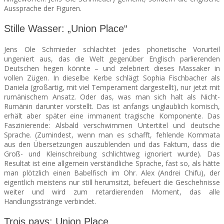
Aussprache der Figuren.
Stille Wasser: „Union Place“
Jens Ole Schmieder schlachtet jedes phonetische Vorurteil
ungeniert aus, das die Welt gegenüber Englisch parlierenden
Deutschen hegen könnte – und zelebriert dieses Massaker in
vollen Zügen. In dieselbe Kerbe schlägt Sophia Fischbacher als
Daniela (großartig, mit viel Temperament dargestellt), nur jetzt mit
rumänischem Ansatz. Oder das, was man sich halt als Nicht-
Rumänin darunter vorstellt. Das ist anfangs unglaublich komisch,
erhält aber später eine immanent tragische Komponente. Das
Faszinierende: Alsbald verschwimmen Untertitel und deutsche
Sprache. (Zumindest, wenn man es schafft, fehlende Kommata
aus den Übersetzungen auszublenden und das Faktum, dass die
Groß- und Kleinschreibung schlichtweg ignoriert wurde). Das
Resultat ist eine allgemein verständliche Sprache, fast so, als hätte
man plötzlich einen Babelfisch im Ohr. Alex (Andrei Chifu), der
eigentlich meistens nur still herumsitzt, befeuert die Geschehnisse
weiter und wird zum retardierenden Moment, das alle
Handlungsstränge verbindet.
Trois pays: Union Place