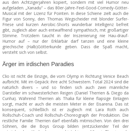
aus den Achtzigerjahren kopiert, sondern mit viel Humor neu
aufgeladen. „Xanadu“ – das 80er-Jahre-Feel-Good-Comedy-Götter-
Musical mit der Lizenz für Pointen. In diese Schiene zielt auch die
Figur von Sonny, den Thomas Wegscheider mit blonder Surfer-
Friese und kurzen Aerobic-Shorts wunderbar Intelligenz befreit
gibt, zugleich aber auch entwaffnend sympathisch, mit großartiger
Stimme. Trotzdem taucht in der Inszenierung nie Hau-drauf-
Humor auf – nur der Erklärbär darf tanzen und eine kleine
griechische (Halb)Götterkunde geben. Dass die Spaß macht,
versteht sich von selbst.
Ärger im irdischen Paradies
Clio ist nicht die Einzige, die vom Olymp in Richtung Venice Beach
aufbricht. Mit im Gepäck: ihre acht Schwestern. Total 2024 sind die
natürlich divers – und so finden sich auch zwei männliche
Darsteller im schwesterlichen Reigen (Daniel Therrien & Diego da
Cunha). Während Therrien als Thalia für kleine flapsige Einlagen
sorgt, macht er auch die meisten Meter in der Eisarena. Das ist
konsequent, schließlich ist er zugleich mit Lara Roth auch
Rollschuh-Coach und Rollschuh-Choreograph der Produktion. Die
restliche Familie Therrien darf ebenfalls mitmischen. Von den drei
Söhnen, die die Boys Group bilden (entzückender Teil der