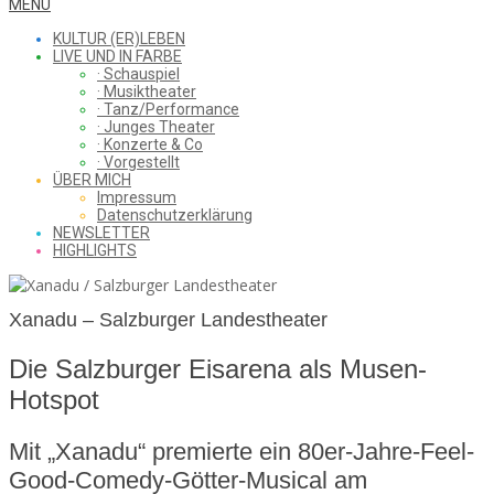
WHAT
Secondary
MENU
Navigation
KULTUR (ER)LEBEN
Menu
LIVE UND IN FARBE
· Schauspiel
I
· Musiktheater
· Tanz/Performance
· Junges Theater
· Konzerte & Co
· Vorgestellt
ÜBER MICH
SAW
Impressum
Datenschutzerklärung
NEWSLETTER
HIGHLIGHTS
FROM
Xanadu – Salzburger Landestheater
Die Salzburger Eisarena als Musen-
THE
Hotspot
Mit „Xanadu“ premierte ein 80er-Jahre-Feel-
CHEAP
Good-Comedy-Götter-Musical am