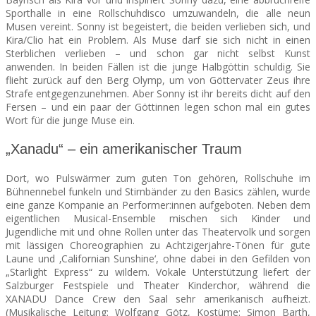
Sporthalle in eine Rollschuhdisco umzuwandeln, die alle neun
Musen vereint. Sonny ist begeistert, die beiden verlieben sich, und
Kira/Clio hat ein Problem. Als Muse darf sie sich nicht in einen
Sterblichen verlieben – und schon gar nicht selbst Kunst
anwenden. In beiden Fällen ist die junge Halbgöttin schuldig. Sie
flieht zurück auf den Berg Olymp, um von Göttervater Zeus ihre
Strafe entgegenzunehmen. Aber Sonny ist ihr bereits dicht auf den
Fersen – und ein paar der Göttinnen legen schon mal ein gutes
Wort für die junge Muse ein.
„Xanadu“ – ein amerikanischer Traum
Dort, wo Pulswärmer zum guten Ton gehören, Rollschuhe im
Bühnennebel funkeln und Stirnbänder zu den Basics zählen, wurde
eine ganze Kompanie an Performer:innen aufgeboten. Neben dem
eigentlichen Musical-Ensemble mischen sich Kinder und
Jugendliche mit und ohne Rollen unter das Theatervolk und sorgen
mit lässigen Choreographien zu Achtzigerjahre-Tönen für gute
Laune und ‚Californian Sunshine‘, ohne dabei in den Gefilden von
„Starlight Express“ zu wildern. Vokale Unterstützung liefert der
Salzburger Festspiele und Theater Kinderchor, während die
XANADU Dance Crew den Saal sehr amerikanisch aufheizt.
(Musikalische Leitung: Wolfgang Götz, Kostüme: Simon Barth,