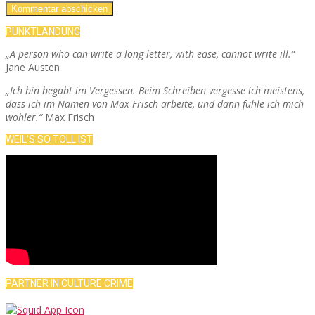
PUNKTLANDUNG
„A person who can write a long letter, with ease, cannot write ill.“
Jane Austen
„Ich bin begabt im Vergessen. Beim Schreiben vergesse ich meistens,
dass ich im Namen von Max Frisch arbeite, und dann fühle ich mich
wohler.“
Max Frisch
WEIL’S SO TOLL IST
PARTNER IN CULTURE CRIME