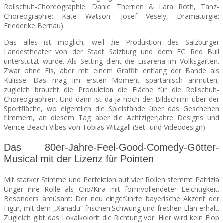
Rollschuh-Choreographie: Daniel Therrien & Lara Roth, Tanz-
Choreographie: Kate Watson, Josef Vesely, Dramaturgie:
Friederike Bernau).
Das alles ist möglich, weil die Produktion des Salzburger
Landestheater von der Stadt Salzburg und dem EC Red Bull
unterstützt wurde. Als Setting dient die Eisarena im Volksgarten.
Zwar ohne Eis, aber mit einem Graffiti entlang der Bande als
Kulisse. Das mag im ersten Moment spartanisch anmuten,
zugleich braucht die Produktion die Fläche für die Rollschuh-
Choreographien. Und dann ist da ja noch der Bildschirm über der
Sportfläche, wo eigentlich die Spielstände über das Geschehen
flimmern, an diesem Tag aber die Achtzigerjahre Designs und
Venice Beach Vibes von Tobias Witzgall (Set- und Videodesign).
Das 80er-Jahre-Feel-Good-Comedy-Götter-
Musical mit der Lizenz für Pointen
Mit starker Stimme und Perfektion auf vier Rollen stemmt Patrizia
Unger ihre Rolle als Clio/Kira mit formvollendeter Leichtigkeit.
Besonders amüsant: Der neu eingeführte bayerische Akzent der
Figur, mit dem „Xanadu“ frischen Schwung und frechen Elan erhält.
Zugleich gibt das Lokalkolorit die Richtung vor. Hier wird kein Flop