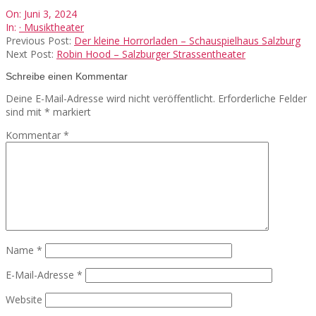
2024-
On:
Juni 3, 2024
06-
In:
· Musiktheater
03
Previous Post:
Der kleine Horrorladen – Schauspielhaus Salzburg
Next Post:
Robin Hood – Salzburger Strassentheater
Schreibe einen Kommentar
Deine E-Mail-Adresse wird nicht veröffentlicht.
Erforderliche Felder
sind mit
*
markiert
Kommentar
*
Name
*
E-Mail-Adresse
*
Website