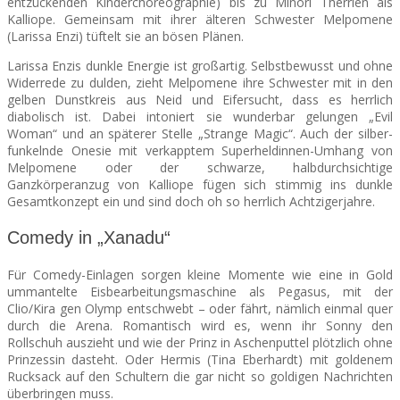
entzückenden Kinderchoreographie) bis zu Minori Therrien als
Kalliope. Gemeinsam mit ihrer älteren Schwester Melpomene
(Larissa Enzi) tüftelt sie an bösen Plänen.
Larissa Enzis dunkle Energie ist großartig. Selbstbewusst und ohne
Widerrede zu dulden, zieht Melpomene ihre Schwester mit in den
gelben Dunstkreis aus Neid und Eifersucht, dass es herrlich
diabolisch ist. Dabei intoniert sie wunderbar gelungen „Evil
Woman“ und an späterer Stelle „Strange Magic“. Auch der silber-
funkelnde Onesie mit verkapptem Superheldinnen-Umhang von
Melpomene oder der schwarze, halbdurchsichtige
Ganzkörperanzug von Kalliope fügen sich stimmig ins dunkle
Gesamtkonzept ein und sind doch oh so herrlich Achtzigerjahre.
Comedy in „Xanadu“
Für Comedy-Einlagen sorgen kleine Momente wie eine in Gold
ummantelte Eisbearbeitungsmaschine als Pegasus, mit der
Clio/Kira gen Olymp entschwebt – oder fährt, nämlich einmal quer
durch die Arena. Romantisch wird es, wenn ihr Sonny den
Rollschuh auszieht und wie der Prinz in Aschenputtel plötzlich ohne
Prinzessin dasteht. Oder Hermis (Tina Eberhardt) mit goldenem
Rucksack auf den Schultern die gar nicht so goldigen Nachrichten
überbringen muss.