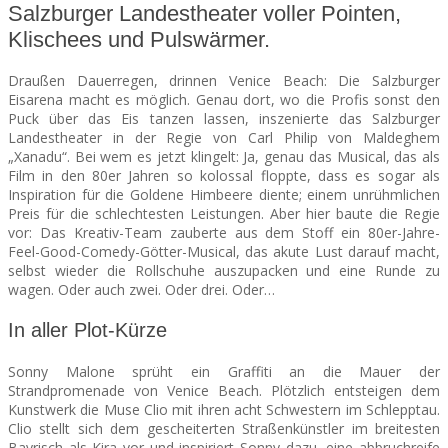
Salzburger Landestheater voller Pointen,
Klischees und Pulswärmer.
SEATS
Draußen Dauerregen, drinnen Venice Beach: Die Salzburger
Eisarena macht es möglich. Genau dort, wo die Profis sonst den
Puck über das Eis tanzen lassen, inszenierte das Salzburger
Landestheater in der Regie von Carl Philip von Maldeghem
„Xanadu“. Bei wem es jetzt klingelt: Ja, genau das Musical, das als
Film in den 80er Jahren so kolossal floppte, dass es sogar als
Inspiration für die Goldene Himbeere diente; einem unrühmlichen
Preis für die schlechtesten Leistungen. Aber hier baute die Regie
vor: Das Kreativ-Team zauberte aus dem Stoff ein 80er-Jahre-
Feel-Good-Comedy-Götter-Musical, das akute Lust darauf macht,
selbst wieder die Rollschuhe auszupacken und eine Runde zu
wagen. Oder auch zwei. Oder drei. Oder…
In aller Plot-Kürze
Sonny Malone sprüht ein Graffiti an die Mauer der
Strandpromenade von Venice Beach. Plötzlich entsteigen dem
Kunstwerk die Muse Clio mit ihren acht Schwestern im Schlepptau.
Clio stellt sich dem gescheiterten Straßenkünstler im breitesten
Bayrisch als Kira vor und inspiriert Sonny dazu, eine abbruchreife