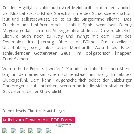
Zu den Highlights zählt auch Axel Meinhardt, in dem erstaunlich
viel Musical steckt. Ist die Sprechstimme des Schauspielers schon
laut und selbstbewusst, so ist es die Singstimme allemal. Das
Zusehen und Hinhören macht sichtlich Spaß, wenn sein Danny
Maguire gedanklich in die Vierzigerjahre abdriftet. Da wird plötzlich
Clio/Kira auch noch zu Kitty und swingt mit dem Rest des
Ensembles im Jitterbug über die Bühne. Für exzellente
Unterhaltung sorgt aber auch Meinhardts Auftritt als Blitze
schleudernder Göttervater Zeus, im obligatorisch knappen
Turnhöschen.
Warum in die Ferne schweifen? „Xanadu“ entführt für einen Abend
lang in den amerikanischen Sonnenstaat und sorgt für akutes
Glücksgefühl. Dem kann augenscheinlich selbst der Salzburger
Dauerregen nichts anhaben, wenn man in die vielen strahlenden
Gesichter nach der Show blickt.
Fotonachweis: Christian Krautzberger
Artikel zum Download in PDF-Format
by