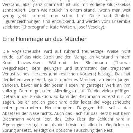
Verstand, aber ganz charmant“ ist und mit Vorliebe Glückskekse
schnabuliert. Denn wie neulich in einem stand, „wenn man weit
genug geht, kommt man schon hin“. Diese und ähnliche
Figurenzeichnungen sind entzückend, und werden vom Ensemble
zelebriert (Choreografie: Kate Watson, Josef Veseley).
Eine Hommage an das Märchen
Die Vogelscheuche wird auf rührend treuherzige Weise nicht
müde, auf das viele Stroh und den Mangel an Verstand in ihrem
Kopf hinzuweisen. Während der Blechmann (Thomas
Wegscheider) sehr gelungen und stimmstark den tragischen
Verlust seines Herzens (und restlichen Körpers) beklagt. Das hat
der liebenswerte Held, ganz modernes Märchen, an einen Jungen
verloren, bevor eine der bösen Hexen ihr garstiges Werk an ihm
vollzog. Dumm gelaufen. Allerdings nicht für die vielen pfiffigen
Details in der Produktion. So kann der Blechmann vorerst nur „ö“
sagen, bis er endlich geölt wird oder leidet die Vogelscheuche
unter penetrantem Heuschnupfen. Dagegen hilft selbst das
Absetzen der Nase nichts. Auch das Fach für das Herz bleibt beim
Blechmann vorerst leer, das Echo über der Schlucht wird in
Eigenregie erzeugt und als die Löwin mit allen im Gepäck zum
Sprung ansetzt, erledigt die optische Täuschung den Rest.