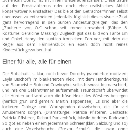
„American Gothic“ ist mit ihnen wiederauferstanden. Diese Satire
auf den Provinzialismus oder doch eher realistisches Abbild
konservativer Kleinstädter? Das bleibt den Betrachter*innen selbst
überlassen zu entscheiden. Jedenfalls fügt sich dieses visuelle Zitat
ganz hervorragend in den bunten Andeutungsreigen, das den
„Zauberer von Oz“ schon seit immer umwabert (Bühne &
Kostüme: Geraldine Massing). Zugleich gibt das Bild von Tante Em
und Onkel Henry den subtilen ironischen Ton vor, mit dem die
Regie aus dem Familienstück ein eben doch nicht reines
Kinderstück gezaubert hat.
Einer für alle, alle für einen
Die Botschaft ist klar, noch bevor Dorothy (wunderbar motiviert:
Leyla Bischoff) im blaukarierten Kleid, mit dem Handwerksgürtel
von Baumeister Bob und Cowboyhut selbstbewusst losmarschiert,
und ihre drei Gefährt*innen aufsammelt. Freundschaft überwindet
alle Hürden und wird auch die böse Hexe des Westens besiegen
(herrlich grün und gemein: Martin Trippensee). Es sind aber die
lockeren Dialoge und Wortspenden dazwischen, die für viel
Amüsement sorgen. (Dramaturgie: Patricia Pfisterer, Liedtexte:
Patricia Pfisterer, Richard Panzenböck, Musik: Andreas Radovan.)
So gibt es neben einem Jedermann-Schreier (klar, Salzburg und so)
auch eine Vogelscheuche (Gregor Schulz), die „zwar ohne