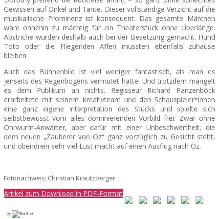
Gewissen auf Onkel und Tante. Dieser vollständige Verzicht auf die
musikalische Prominenz ist konsequent. Das gesamte Märchen
wäre ohnehin zu mächtig für ein Theaterstück ohne Überlänge.
Abstriche wurden deshalb auch bei der Besetzung gemacht. Hund
Toto oder die Fliegenden Affen mussten ebenfalls zuhause
bleiben.
Auch das Bühnenbild ist viel weniger fantastisch, als man es
jenseits des Regenbogens vermutet hätte. Und trotzdem mangelt
es dem Publikum an nichts. Regisseur Richard Panzenböck
erarbeitete mit seinem Kreativteam und den Schauspieler*innen
eine ganz eigene Interpretation des Stücks und spielte sich
selbstbewusst vom alles dominierenden Vorbild frei. Zwar ohne
Ohrwurm-Anwärter, aber dafür mit einer Unbeschwertheit, die
dem neuen „Zauberer von Oz“ ganz vorzüglich zu Gesicht steht,
und obendrein sehr viel Lust macht auf einen Ausflug nach Oz.
Fotonachweis: Christian Krautzberger
Artikel zum Download in PDF-Format
by