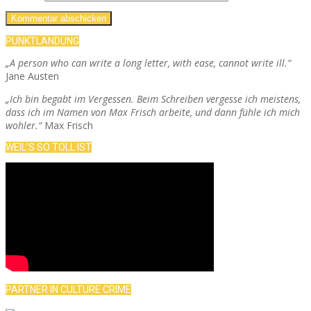
PUNKTLANDUNG
„A person who can write a long letter, with ease, cannot write ill.“
Jane Austen
„Ich bin begabt im Vergessen. Beim Schreiben vergesse ich meistens,
dass ich im Namen von Max Frisch arbeite, und dann fühle ich mich
wohler.“
Max Frisch
WEIL’S SO TOLL IST
PARTNER IN CULTURE CRIME