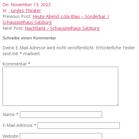
2023-
On:
November 13, 2023
11-
In:
· Junges Theater
13
Previous Post:
Heute Abend: Lola Blau – Sonderbar |
Schauspielhaus Salzburg
Next Post:
Nachtland – Schauspielhaus Salzburg
Schreibe einen Kommentar
Deine E-Mail-Adresse wird nicht veröffentlicht.
Erforderliche Felder
sind mit
*
markiert
Kommentar
*
Name
*
E-Mail-Adresse
*
Website