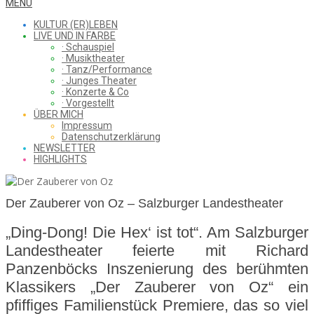
WHAT
Secondary
MENU
Navigation
KULTUR (ER)LEBEN
Menu
LIVE UND IN FARBE
· Schauspiel
I
· Musiktheater
· Tanz/Performance
· Junges Theater
· Konzerte & Co
· Vorgestellt
ÜBER MICH
SAW
Impressum
Datenschutzerklärung
NEWSLETTER
HIGHLIGHTS
FROM
Der Zauberer von Oz – Salzburger Landestheater
„Ding-Dong! Die Hex‘ ist tot“. Am Salzburger
THE
Landestheater feierte mit Richard
Panzenböcks Inszenierung des berühmten
Klassikers „Der Zauberer von Oz“ ein
CHEAP
pfiffiges Familienstück Premiere, das so viel