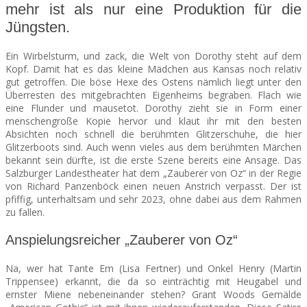
mehr ist als nur eine Produktion für die
Jüngsten.
SEATS
Ein Wirbelsturm, und zack, die Welt von Dorothy steht auf dem
Kopf. Damit hat es das kleine Mädchen aus Kansas noch relativ
gut getroffen. Die böse Hexe des Ostens nämlich liegt unter den
Überresten des mitgebrachten Eigenheims begraben. Flach wie
eine Flunder und mausetot. Dorothy zieht sie in Form einer
menschengroße Kopie hervor und klaut ihr mit den besten
Absichten noch schnell die berühmten Glitzerschuhe, die hier
Glitzerboots sind. Auch wenn vieles aus dem berühmten Märchen
bekannt sein dürfte, ist die erste Szene bereits eine Ansage. Das
Salzburger Landestheater hat dem „Zauberer von Oz“ in der Regie
von Richard Panzenböck einen neuen Anstrich verpasst. Der ist
pfiffig, unterhaltsam und sehr 2023, ohne dabei aus dem Rahmen
zu fallen.
Anspielungsreicher „Zauberer von Oz“
Na, wer hat Tante Em (Lisa Fertner) und Onkel Henry (Martin
Trippensee) erkannt, die da so einträchtig mit Heugabel und
ernster Miene nebeneinander stehen? Grant Woods Gemälde