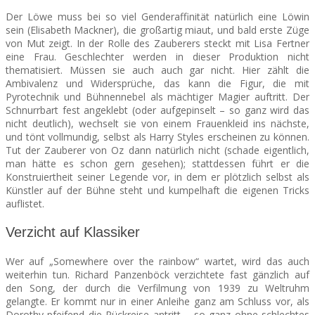
Der Löwe muss bei so viel Genderaffinität natürlich eine Löwin
sein (Elisabeth Mackner), die großartig miaut, und bald erste Züge
von Mut zeigt. In der Rolle des Zauberers steckt mit Lisa Fertner
eine Frau. Geschlechter werden in dieser Produktion nicht
thematisiert. Müssen sie auch auch gar nicht. Hier zählt die
Ambivalenz und Widersprüche, das kann die Figur, die mit
Pyrotechnik und Bühnennebel als mächtiger Magier auftritt. Der
Schnurrbart fest angeklebt (oder aufgepinselt – so ganz wird das
nicht deutlich), wechselt sie von einem Frauenkleid ins nächste,
und tönt vollmundig, selbst als Harry Styles erscheinen zu können.
Tut der Zauberer von Oz dann natürlich nicht (schade eigentlich,
man hätte es schon gern gesehen); stattdessen führt er die
Konstruiertheit seiner Legende vor, in dem er plötzlich selbst als
Künstler auf der Bühne steht und kumpelhaft die eigenen Tricks
auflistet.
Verzicht auf Klassiker
Wer auf „Somewhere over the rainbow“ wartet, wird das auch
weiterhin tun. Richard Panzenböck verzichtete fast gänzlich auf
den Song, der durch die Verfilmung von 1939 zu Weltruhm
gelangte. Er kommt nur in einer Anleihe ganz am Schluss vor, als
Dorothy pfeifend die Rückreise antritt – so ganz ohne schlechtes