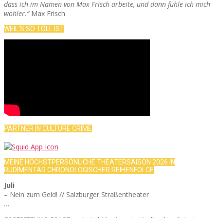
dass ich im Namen von Max Frisch arbeite, und dann fühle ich mich
wohler.“
Max Frisch
WEIL’S SO TOLL IST
PARTNER IN CULTURE CRIME
MEINE HÖCHSTPERSÖNLICHE THEATERSAISON 2026 IN
RUDIMENTÄR CHRONOLOGISCHER REIHENFOLGE
Juli
– Nein zum Geld! // Salzburger Straßentheater
…