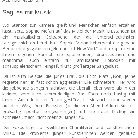
Sag‘ es mit Musik
Wo Stanton zur Kamera greift und Menschen einfach erzählen
lässt, setzt Sophie Mefan auf das Mittel der Musik. Entstanden ist
ein musikalischer Soloabend, der die unterschiedlichsten
Kurzgeschichten bereit hält. Sophie Mefan beherrscht die genaue
Beobachtungsgabe von „Humans of New York“ und rekapituliert in
ihrem eigenen Format die spannenden, dramatischen und
manchmal auch einfach nur amüsanten Episoden mit
schauspielerischem Feingefühl und großartiger Sangeslust.
Da ist zum Beispiel die junge Frau, die Edith Piafs „
Non, je ne
regrette rien“ in
fast schon aggressiver Eile schmettert. Hier wird
die jobbende Sängerin sichtbar, die überall lieber wäre als in der
kleinen, vermutlich schmuddeligen Bar. Eben noch hastig mit
lahmer Ausrede in den Raum gestürzt, ist sie auch schon wieder
auf dem Weg. Dem Pianisten (an diesem Abend: Adrian
Sucio –
großartig spontan eingesprungen) ruft sie noch flüchtig ein
schnelles „mach‘ nicht mehr zu lange“ zu.
Der Fokus liegt auf weiblichen Charakteren und künstlerischem
Milieu. Die Probleme junger Künstlerinnen werden genauso