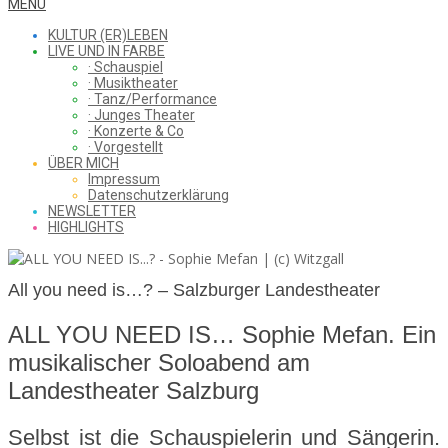
WHAT
Secondary
MENU
Navigation
KULTUR (ER)LEBEN
Menu
LIVE UND IN FARBE
· Schauspiel
I
· Musiktheater
· Tanz/Performance
· Junges Theater
· Konzerte & Co
· Vorgestellt
ÜBER MICH
SAW
Impressum
Datenschutzerklärung
NEWSLETTER
HIGHLIGHTS
FROM
All you need is…? – Salzburger Landestheater
ALL YOU NEED IS… Sophie Mefan. Ein
THE
musikalischer Soloabend am
Landestheater Salzburg
CHEAP
Selbst ist die Schauspielerin und Sängerin.