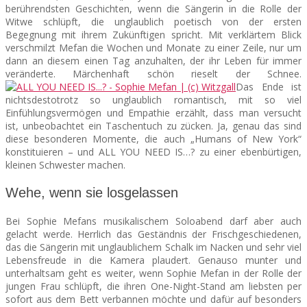
berührendsten Geschichten, wenn die Sängerin in die Rolle der
Witwe schlüpft, die unglaublich poetisch von der ersten
Begegnung mit ihrem Zukünftigen spricht. Mit verklärtem Blick
verschmilzt Mefan die Wochen und Monate zu einer Zeile, nur um
dann an diesem einen Tag anzuhalten, der ihr Leben für immer
veränderte. Märchenhaft schön rieselt der Schnee.
Das Ende ist
nichtsdestotrotz so unglaublich romantisch, mit so viel
Einfühlungsvermögen und Empathie erzählt, dass man versucht
ist, unbeobachtet ein Taschentuch zu zücken. Ja, genau das sind
diese besonderen Momente, die auch „Humans of New York“
konstituieren – und ALL YOU NEED IS…? zu einer ebenbürtigen,
kleinen Schwester machen.
Wehe, wenn sie losgelassen
Bei Sophie Mefans musikalischem Soloabend darf aber auch
gelacht werde. Herrlich das Geständnis der Frischgeschiedenen,
das die Sängerin mit unglaublichem Schalk im Nacken und sehr viel
Lebensfreude in die Kamera plaudert. Genauso munter und
unterhaltsam geht es weiter, wenn Sophie Mefan in der Rolle der
jungen Frau schlüpft, die ihren One-Night-Stand am liebsten per
sofort aus dem Bett verbannen möchte und dafür auf besonders