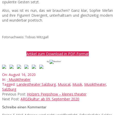
opulente Gesten setzt.
Also, was ist es nun, das wir brauchen? Ganz klar, Sophie Mefan
und ihre Figuren! Divergent, unterhaltsam und gleichzeitig modern
und wunderbar poetisch.
Fotonachweis: Tobias Witzgall
Artikel zum Download in PDF-Format
by
2020-
On:
August 16, 2020
08-
In:
· Musiktheater
16
Tagged:
Landestheater Salzburg
,
Musical
,
Musik
,
Musiktheater
,
Salzburg
Previous Post:
Holzers Peepshow – kleines theater
Next Post:
ARGEkultur: ab 09. September 2020
Schreibe einen Kommentar