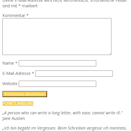
Deine E-Mail-Adresse wird nicht veröffentlicht.
Erforderliche Felder
sind mit
*
markiert
Kommentar
*
Name
*
E-Mail-Adresse
*
Website
PUNKTLANDUNG
„A person who can write a long letter, with ease, cannot write ill.“
Jane Austen
„Ich bin begabt im Vergessen. Beim Schreiben vergesse ich meistens,