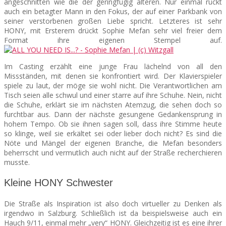
angeschnitten wie die der geringfügig älteren. Nur einmal rückt
auch ein betagter Mann in den Fokus, der auf einer Parkbank von
seiner verstorbenen großen Liebe spricht. Letzteres ist sehr
HONY, mit Ersterem drückt Sophie Mefan sehr viel freier dem
Format ihre eigenen Stempel auf.
Im Casting erzählt eine junge Frau lächelnd von all den
Missständen, mit denen sie konfrontiert wird. Der Klavierspieler
spiele zu laut, der möge sie wohl nicht. Die Verantwortlichen am
Tisch seien alle schwul und einer starre auf ihre Schuhe. Nein, nicht
die Schuhe, erklärt sie im nächsten Atemzug, die sehen doch so
furchtbar aus. Dann der nächste gesungene Gedankensprung in
hohem Tempo. Ob sie ihnen sagen soll, dass ihre Stimme heute
so klinge, weil sie erkältet sei oder lieber doch nicht? Es sind die
Nöte und Mängel der eigenen Branche, die Mefan besonders
beherrscht und vermutlich auch nicht auf der Straße recherchieren
musste.
Kleine HONY Schwester
Die Straße als Inspiration ist also doch virtueller zu Denken als
irgendwo in Salzburg. Schließlich ist da beispielsweise auch ein
Hauch 9/11, einmal mehr „very“ HONY. Gleichzeitig ist es eine ihrer