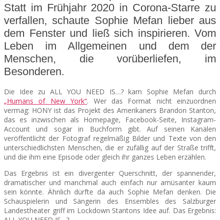
Statt im Frühjahr 2020 in Corona-Starre zu
verfallen, schaute Sophie Mefan lieber aus
SEATS
dem Fenster und ließ sich inspirieren. Vom
Leben im Allgemeinen und dem der
Menschen, die vorüberliefen, im
Besonderen.
Die Idee zu ALL YOU NEED IS…? kam Sophie Mefan durch
„Humans of New York“
. Wer das Format nicht einzuordnen
vermag: HONY ist das Projekt des Amerikaners Brandon Stanton,
das es inzwischen als Homepage, Facebook-Seite, Instagram-
Account und sogar in Buchform gibt. Auf seinen Kanälen
veröffentlicht der Fotograf regelmäßig Bilder und Texte von den
unterschiedlichsten Menschen, die er zufällig auf der Straße trifft,
und die ihm eine Episode oder gleich ihr ganzes Leben erzählen.
Das Ergebnis ist ein divergenter Querschnitt, der spannender,
dramatischer und manchmal auch einfach nur amüsanter kaum
sein könnte. Ähnlich dürfte da auch Sophie Mefan denken. Die
Schauspielerin und Sängerin des Ensembles des Salzburger
Landestheater griff im Lockdown Stantons Idee auf. Das Ergebnis:
ALL YOU NEED IS…?