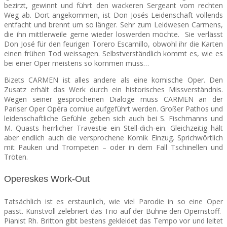
bezirzt, gewinnt und führt den wackeren Sergeant vom rechten
Weg ab. Dort angekommen, ist Don Josés Leidenschaft vollends
entfacht und brennt um so länger. Sehr zum Leidwesen Carmens,
die ihn mittlerweile gerne wieder loswerden möchte. Sie verlässt
Don José für den feurigen Torero Escamillo, obwohl ihr die Karten
einen frühen Tod weissagen. Selbstverständlich kommt es, wie es
bei einer Oper meistens so kommen muss…
Bizets CARMEN ist alles andere als eine komische Oper. Den
Zusatz erhält das Werk durch ein historisches Missverständnis.
Wegen seiner gesprochenen Dialoge muss CARMEN an der
Pariser Oper Opéra comiue aufgeführt werden. Großer Pathos und
leidenschaftliche Gefühle geben sich auch bei S. Fischmanns und
M. Quasts herrlicher Travestie ein Stell-dich-ein. Gleichzeitig hält
aber endlich auch die versprochene Komik Einzug. Sprichwörtlich
mit Pauken und Trompeten – oder in dem Fall Tschinellen und
Tröten.
Opereskes Work-Out
Tatsächlich ist es erstaunlich, wie viel Parodie in so eine Oper
passt. Kunstvoll zelebriert das Trio auf der Bühne den Opernstoff.
Pianist Rh. Britton gibt bestens gekleidet das Tempo vor und leitet