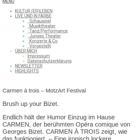
WHAT
Secondary
MENU
Navigation
KULTUR (ER)LEBEN
Menu
LIVE UND IN FARBE
· Schauspiel
I
· Musiktheater
· Tanz/Performance
· Junges Theater
· Konzerte & Co
· Vorgestellt
ÜBER MICH
SAW
Impressum
Datenschutzerklärung
NEWSLETTER
HIGHLIGHTS
FROM
Carmen à trois – MotzArt Festival
THE
Brush up your Bizet.
Endlich hält der Humor Einzug im Hause
CARMEN, der berühmten Opéra comique von
CHEAP
Georges Bizet. CARMEN À TROIS zeigt, wie
das funktioniert. – Eine ironisch lockere