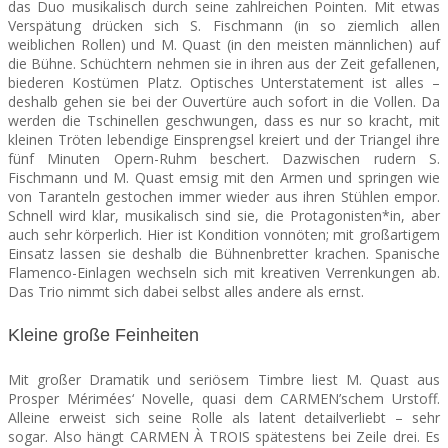
das Duo musikalisch durch seine zahlreichen Pointen. Mit etwas
Verspätung drücken sich S. Fischmann (in so ziemlich allen
weiblichen Rollen) und M. Quast (in den meisten männlichen) auf
die Bühne. Schüchtern nehmen sie in ihren aus der Zeit gefallenen,
biederen Kostümen Platz. Optisches Unterstatement ist alles –
deshalb gehen sie bei der Ouvertüre auch sofort in die Vollen. Da
werden die Tschinellen geschwungen, dass es nur so kracht, mit
kleinen Tröten lebendige Einsprengsel kreiert und der Triangel ihre
fünf Minuten Opern-Ruhm beschert. Dazwischen rudern S.
Fischmann und M. Quast emsig mit den Armen und springen wie
von Taranteln gestochen immer wieder aus ihren Stühlen empor.
Schnell wird klar, musikalisch sind sie, die Protagonisten*in, aber
auch sehr körperlich. Hier ist Kondition vonnöten; mit großartigem
Einsatz lassen sie deshalb die Bühnenbretter krachen. Spanische
Flamenco-Einlagen wechseln sich mit kreativen Verrenkungen ab.
Das Trio nimmt sich dabei selbst alles andere als ernst.
Kleine große Feinheiten
Mit großer Dramatik und seriösem Timbre liest M. Quast aus
Prosper Mérimées‘ Novelle, quasi dem CARMEN’schem Urstoff.
Alleine erweist sich seine Rolle als latent detailverliebt – sehr
sogar. Also hängt CARMEN À TROIS spätestens bei Zeile drei. Es