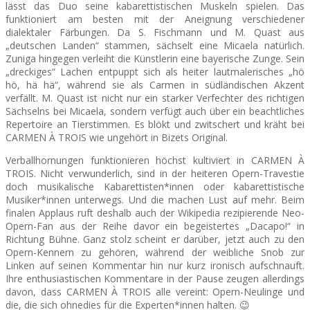
lässt das Duo seine kabarettistischen Muskeln spielen. Das
funktioniert am besten mit der Aneignung verschiedener
dialektaler Färbungen. Da S. Fischmann und M. Quast aus
„deutschen Landen“ stammen, sächselt eine Micaela natürlich.
Zuniga hingegen verleiht die Künstlerin eine bayerische Zunge. Sein
„dreckiges“ Lachen entpuppt sich als heiter lautmalerisches „hö
hö, hä hä“, während sie als Carmen in südländischen Akzent
verfällt. M. Quast ist nicht nur ein starker Verfechter des richtigen
Sächselns bei Micaela, sondern verfügt auch über ein beachtliches
Repertoire an Tierstimmen. Es blökt und zwitschert und kräht bei
CARMEN À TROIS wie ungehört in Bizets Original.
Verballhornungen funktionieren höchst kultiviert in CARMEN À
TROIS. Nicht verwunderlich, sind in der heiteren Opern-Travestie
doch musikalische Kabarettisten*innen oder kabarettistische
Musiker*innen unterwegs. Und die machen Lust auf mehr. Beim
finalen Applaus ruft deshalb auch der Wikipedia rezipierende Neo-
Opern-Fan aus der Reihe davor ein begeistertes „Dacapo!“ in
Richtung Bühne. Ganz stolz scheint er darüber, jetzt auch zu den
Opern-Kennern zu gehören, während der weibliche Snob zur
Linken auf seinen Kommentar hin nur kurz ironisch aufschnauft.
Ihre enthusiastischen Kommentare in der Pause zeugen allerdings
davon, dass CARMEN À TROIS alle vereint: Opern-Neulinge und
die, die sich ohnedies für die Experten*innen halten. 😉