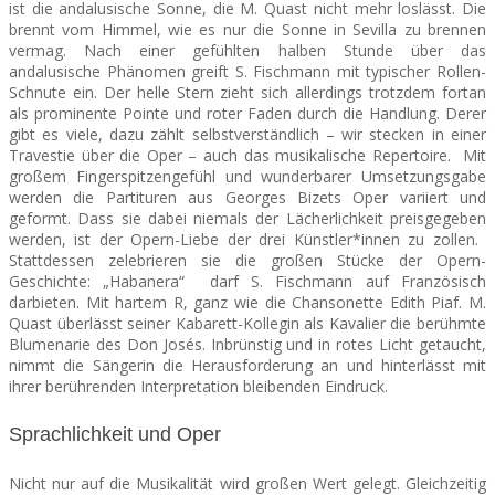
ist die andalusische Sonne, die M. Quast nicht mehr loslässt. Die
brennt vom Himmel, wie es nur die Sonne in Sevilla zu brennen
vermag. Nach einer gefühlten halben Stunde über das
andalusische Phänomen greift S. Fischmann mit typischer Rollen-
Schnute ein. Der helle Stern zieht sich allerdings trotzdem fortan
als prominente Pointe und roter Faden durch die Handlung. Derer
gibt es viele, dazu zählt selbstverständlich – wir stecken in einer
Travestie über die Oper – auch das musikalische Repertoire. Mit
großem Fingerspitzengefühl und wunderbarer Umsetzungsgabe
werden die Partituren aus Georges Bizets Oper variiert und
geformt. Dass sie dabei niemals der Lächerlichkeit preisgegeben
werden, ist der Opern-Liebe der drei Künstler*innen zu zollen.
Stattdessen zelebrieren sie die großen Stücke der Opern-
Geschichte: „Habanera“ darf S. Fischmann auf Französisch
darbieten. Mit hartem R, ganz wie die Chansonette Edith Piaf. M.
Quast überlässt seiner Kabarett-Kollegin als Kavalier die berühmte
Blumenarie des Don Josés. Inbrünstig und in rotes Licht getaucht,
nimmt die Sängerin die Herausforderung an und hinterlässt mit
ihrer berührenden Interpretation bleibenden Eindruck.
Sprachlichkeit und Oper
Nicht nur auf die Musikalität wird großen Wert gelegt. Gleichzeitig