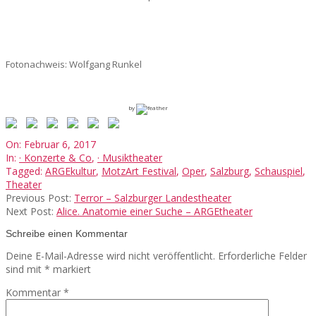
Fotonachweis: Wolfgang Runkel
by
2017-
On:
Februar 6, 2017
02-
In:
· Konzerte & Co
,
· Musiktheater
06
Tagged:
ARGEkultur
,
MotzArt Festival
,
Oper
,
Salzburg
,
Schauspiel
,
Theater
Previous Post:
Terror – Salzburger Landestheater
Next Post:
Alice. Anatomie einer Suche – ARGEtheater
Schreibe einen Kommentar
Deine E-Mail-Adresse wird nicht veröffentlicht.
Erforderliche Felder
sind mit
*
markiert
Kommentar
*