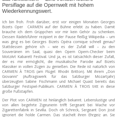
Persiflage auf die Opernwelt mit hohem
Wiederkennungswert.
SEATS
Ich bin froh. Froh darüber, erst vor einigen Monaten Georges
Bizets Oper CARMEN auf der Bühne erlebt zu haben. Damit
brauche ich dem Grüppchen vor mir kein Gehör zu schenken.
Dessen Rädelsführer rezipiert in der Pause fleißig Wikipedia – um
was ging es bei Georges Bizets Opéra comique schnell genau?
Stattdessen gehöre ich – wie es der Zufall will – zu den
Souveränen im Saal, quasi den Opern Opern-Checker beim
MotzArt Kabarett Festival. Und ja, es ist tatsächlich dieser Zufall,
der es mir ermöglicht, die musikalische Parodie auf Bizets
Klassiker in vollen Zügen zu genießen. Die Rede ist natürlich von
CARMEN À TROIS (am Flügel: Rhodri Britton). Mit ihrem „Don
Giovanni“ (Auftragswerk für das Salzburger Mozartjahr)
überzeugten Sabine Fischmann und Michael Quast bereits das
Salzburger Festspiel-Publikum. CARMEN À TROIS tritt in diese
große Fußstapfen.
Der Plot von CARMEN ist hinlänglich bekannt. Lebenslustige und
von allen begehrte Zigeunerin trifft Sergeant bei Wache vor
Zigarettenfabrik in Sevilla. Doch oh Schreck, Sergeant Don José
ignoriert die holde Carmen. Das stachelt ihren Ehrgeiz an. Sie