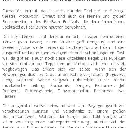
Enchantés, erfreut, das ist nicht nur der Titel der Le fil rouge
SEATS
théâtre Produktion. Erfreut sind auch die kleinen und großen
Besucher*innen des BimBam Festivals, die dem farbenfrohen
Spektakel auf der Bühne hautnah beiwohnen.
Die Ingredienzien sind denkbar einfach. Theater nehme einen
Tänzer (Ivan Favier), einen Musiker (Jeff Benignus) und eine
seeeehr große weiße Leinwand. Letzteres wird auf dem Boden
ausgerollt und dann kann es eigentlich auch schon losgehen.
Fast,
weil da gibt es ja auch noch diese klitzekleine Regel: Das Publikum
soll sich nicht von den Teppichen und Kartons, auf denen es sitzt,
wegbewegen. Das erklärt sich von selbst, wenn sich der
Bewegungsradius des Duos auf der Bühne vergrößert (Regie: Eve
Ledig, Kostüme: Sabine Siegwalt, Bühnenbild: Olivier Benoit,
musikalische Leitung, Komponist, Sänger, Performer: Jeff
Benignus, Choreographie, Tanzkoordinator, Performer: Ivan
Favier).
Die ausgerollte weiße Leinwand wird zum Begegnungsort von
verschiedenen Künsten und verschmilzt zu einem großen
Gesamtkunstwerk. Während der Sänger den Takt vorgibt und
schon vorsichtig erste Farbexperimente wagt, arbeitet sich der
Tänzer vom Boden aufwärts vor. Die nach Nonsense klingenden