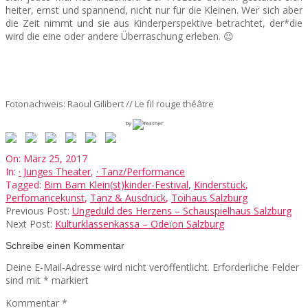
heiter, ernst und spannend, nicht nur für die Kleinen. Wer sich aber
die Zeit nimmt und sie aus Kinderperspektive betrachtet, der*die
wird die eine oder andere Überraschung erleben. 😉
Fotonachweis: Raoul Gilibert // Le fil rouge théâtre
by
2017-
On:
März 25, 2017
03-
In:
· Junges Theater
,
· Tanz/Performance
25
Tagged:
Bim Bam Klein(st)kinder-Festival
,
Kinderstück
,
Perfomancekunst
,
Tanz & Ausdruck
,
Toihaus Salzburg
Previous Post:
Ungeduld des Herzens – Schauspielhaus Salzburg
Next Post:
Kulturklassenkassa – Odeïon Salzburg
Schreibe einen Kommentar
Deine E-Mail-Adresse wird nicht veröffentlicht.
Erforderliche Felder
sind mit
*
markiert
Kommentar
*