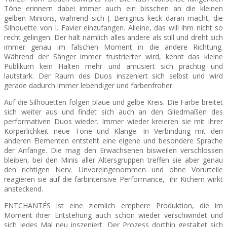
Töne erinnern dabei immer auch ein bisschen an die kleinen
gelben Minions, während sich J. Benignus keck daran macht, die
Silhouette von I. Favier einzufangen. Alleine, das will ihm nicht so
recht gelingen. Der hält nämlich alles andere als still und dreht sich
immer genau im falschen Moment in die ande
re Richtung.
Während der Sänger immer frustrierter wird, kennt das kleine
Publikum kein Halten mehr und amüsiert sich prächtig und
lautstark. Der Raum des Duos inszeniert sich selbst und wird
gerade dadurch immer lebendiger und farbenfroher.
Auf die Silhouetten folgen blaue und gelbe Kreis. Die Farbe breitet
sich weiter aus und findet sich auch an den Gliedmaßen des
performativen Duos wieder. Immer wieder kreieren sie mit ihrer
Körperlichkeit neue Töne und Klänge. In Verbindung mit den
anderen Elementen entsteht eine eigene und besondere Sprache
der Anfänge. Die mag den Erwachsenen bisweilen verschlossen
bleiben, bei den Minis aller Altersgruppen treffen sie aber genau
den richtigen Nerv. Unvoreingenommen und ohne Vorurteile
reagieren sie auf die farbintensive Performance, ihr Kichern wirkt
ansteckend.
ENTCHANTÉS ist eine ziemlich emphere Produktion, die im
Moment ihrer Entstehung auch schon wieder verschwindet und
sich jedes Mal neu inszeniert. Der Prozess dorthin gestaltet sich