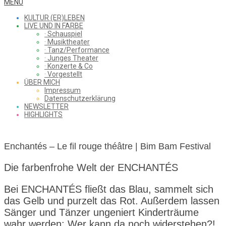
WHAT
Secondary
MENU
Navigation
KULTUR (ER)LEBEN
Menu
LIVE UND IN FARBE
· Schauspiel
I
· Musiktheater
· Tanz/Performance
· Junges Theater
· Konzerte & Co
· Vorgestellt
ÜBER MICH
SAW
Impressum
Datenschutzerklärung
NEWSLETTER
HIGHLIGHTS
FROM
Enchantés – Le fil rouge théâtre | Bim Bam Festival
THE
Die farbenfrohe Welt der ENCHANTÉS
Bei ENCHANTÉS fließt das Blau, sammelt sich
das Gelb und purzelt das Rot. Außerdem lassen
CHEAP
Sänger und Tänzer ungeniert Kinderträume
wahr werden: Wer kann da noch widerstehen?!