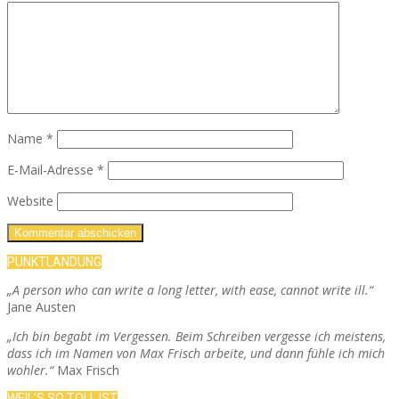
Name
*
E-Mail-Adresse
*
Website
PUNKTLANDUNG
„A person who can write a long letter, with ease, cannot write ill.“
Jane Austen
„Ich bin begabt im Vergessen. Beim Schreiben vergesse ich meistens,
dass ich im Namen von Max Frisch arbeite, und dann fühle ich mich
wohler.“
Max Frisch
WEIL’S SO TOLL IST