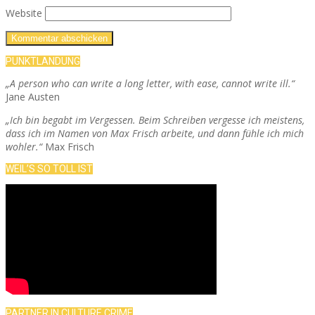
Website
PUNKTLANDUNG
„A person who can write a long letter, with ease, cannot write ill.“
Jane Austen
„Ich bin begabt im Vergessen. Beim Schreiben vergesse ich meistens,
dass ich im Namen von Max Frisch arbeite, und dann fühle ich mich
wohler.“
Max Frisch
WEIL’S SO TOLL IST
PARTNER IN CULTURE CRIME