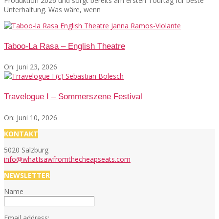
Produktion 2026 und sorgt bereits am ersten Tourtag für beste
Unterhaltung. Was wäre, wenn
Taboo-La Rasa – English Theatre
On:
Juni 23, 2026
Travelogue I – Sommerszene Festival
On:
Juni 10, 2026
KONTAKT
5020 Salzburg
info@whatIsawfromthecheapseats.com
NEWSLETTER
Name
Email address: