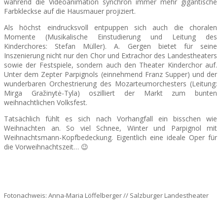
während die Videoanimation synchron immer mehr gigantische
Farbkleckse auf die Hausmauer projiziert.
Als höchst eindrucksvoll entpuppen sich auch die choralen
Momente (Musikalische Einstudierung und Leitung des
Kinderchores: Stefan Müller). A. Gergen bietet für seine
Inszenierung nicht nur den Chor und Extrachor des Landestheaters
sowie der Festspiele, sondern auch den Theater Kinderchor auf.
Unter dem Zepter Parpignols (einnehmend Franz Supper) und der
wunderbaren Orchestrierung des Mozarteumorchesters (Leitung:
Mirga Gražinytė-Tyla) oszilliert der Markt zum bunten
weihnachtlichen Volksfest.
Tatsächlich fühlt es sich nach Vorhangfall ein bisschen wie
Weihnachten an. So viel Schnee, Winter und Parpignol mit
Weihnachtsmann-Kopfbedeckung. Eigentlich eine ideale Oper für
die Vorweihnachtszeit… 😉
Fotonachweis: Anna-Maria Löffelberger // Salzburger Landestheater