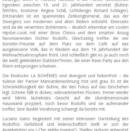
irgendwo zwischen 19. und 21. Jahrhundert verortet (Bühne:
fettFilm, Kostüme: Regina Schill, Lichtdesign: Richard Schlager).
Entstanden ist ein spannendes Zeitkonglomerat, das aus der
Divergenz von modernen und alten Bildern entsteht. Ei
nerseits
sind da die verarmten Bohèmiens – deutlich erkennbar am coolen
Hipster-Look mit einer Brise Chinos und dem smarten Anzug
favorisierenden Dichter Rodolfo. Gleichzeitig treffen die vier
Künstler-Freunde auf dem Platz vor dem Café auf das
ausgelassene Volk, das in Kleidern aus dem 19. Jahrhundert der
Weihnachtsatmosphäre frönt. Und schließlich gibt es ja auch noch
die weiß gekleideten Statisten*innen, die einer Rave-Party aus den
90ern entsprungen scheinen.
Die Eindrücke LA BOHÈMES sind divergent und farbenfroh – die
Kulisse der Pariser Mansardenwohnung trist und grau. Es ist die
Schnörkellosigkeit der Bühne, die den Fokus auf das Geschehen
legt. Schnee fällt in dicken, videoanimierten Flocken. Immer wieder
wird Mimìs lächelndes Gesicht auf die überdimensionale
Hauswand projiziert, noch bevor Rodolfo und sie aufeinander
treffen. Eine dunkle Vorahnung schwingt da bereits mit.
Luciano Ganci begeistert mit seiner intensiven Darstellung des
Rodolfos. Gefühlvoll und leidenschaftlich stellt er sich der
Angebeteten vor („Che gelida
manina“). Shelley Jackson antwortet