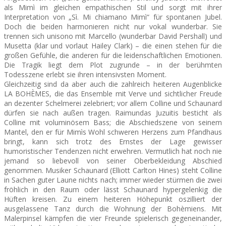
als Mimì im gleichen empathischen Stil und sorgt mit ihrer
Interpretation von „Sì. Mi chiamano Mimì“ für spontanen Jubel.
Doch die beiden harmonieren nicht nur vokal wunderbar. Sie
trennen sich unisono mit Marcello (wunderbar David Pershall) und
Musetta (klar und vorlaut Hailey Clark) – die einen stehen für die
großen Gefühle, die anderen für die leidenschaftlichen Emotionen.
Die Tragik liegt dem Plot zugrunde – in der berühmten
Todesszene erlebt sie ihren intensivsten Moment.
Gleichzeitig sind da aber auch die zahlreich heiteren Augenblicke
LA BOHÈMES, die das Ensemble mit Verve und sichtlicher Freude
an dezenter Schelmerei zelebriert; vor allem Colline und Schaunard
dürfen sie nach außen tragen. Raimundas Juzuitis besticht als
Colline mit voluminösem Bass; die Abschiedszene von seinem
Mantel, den er für Mimìs Wohl schweren Herzens zum Pfandhaus
bringt, kann sich trotz des Ernstes der Lage gewisser
humoristischer Tendenz
en nicht erwehren. Vermutlich hat noch nie
jemand so liebevoll von seiner Oberbekleidung Abschied
genommen. Musiker Schaunard (Elliott Carlton Hines) steht Colline
in Sachen guter Laune nichts nach; immer wieder stürmen die zwei
fröhlich in den Raum oder lässt Schaunard hypergelenkig die
Hüften kreisen. Zu einem heiteren Höhepunkt oszilliert der
ausgelassene Tanz durch die Wohnung der Bohèmiens. Mit
Malerpinsel kämpfen die vier Freunde spielerisch gegeneinander,