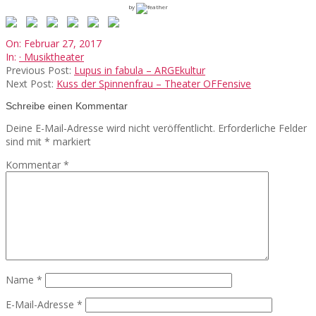
by
2017-
On:
Februar 27, 2017
02-
In:
· Musiktheater
27
Previous Post:
Lupus in fabula – ARGEkultur
Next Post:
Kuss der Spinnenfrau – Theater OFFensive
Schreibe einen Kommentar
Deine E-Mail-Adresse wird nicht veröffentlicht.
Erforderliche Felder
sind mit
*
markiert
Kommentar
*
Name
*
E-Mail-Adresse
*