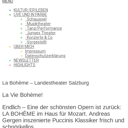
WHAT
Secondary
MENU
Navigation
KULTUR (ER)LEBEN
Menu
LIVE UND IN FARBE
· Schauspiel
I
· Musiktheater
· Tanz/Performance
· Junges Theater
· Konzerte & Co
· Vorgestellt
ÜBER MICH
SAW
Impressum
Datenschutzerklärung
NEWSLETTER
HIGHLIGHTS
FROM
La Bohème – Landestheater Salzburg
THE
La Vie Bohème!
Endlich – Eine der schönsten Opern ist zurück:
LA BOHÈME im Haus für Mozart. Andreas
CHEAP
Gergen inszenierte Puccinis Klassiker frisch und
schnörkellos.