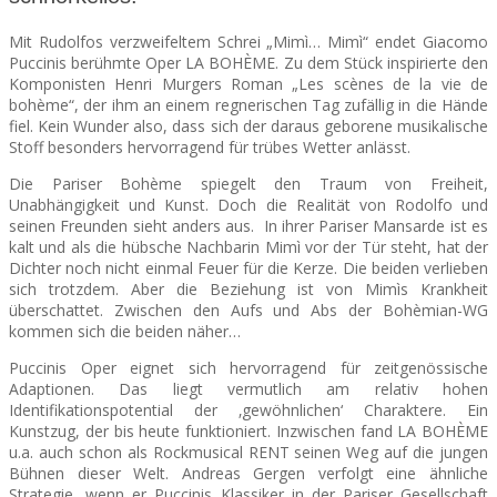
Mit Rudolfos verzweifeltem Schrei „Mimì… Mimì“ endet Giacomo
SEATS
Puccinis berühmte Oper LA BOHÈME. Zu dem Stück inspirierte den
Komponisten Henri Murgers Roman „Les scènes de la vie de
bohème“, der ihm an einem regnerischen Tag zufällig in die Hände
fiel. Kein Wunder also, dass sich der daraus geborene musikalische
Stoff besonders hervorragend für trübes Wetter anlässt.
Die Pariser Bohème spiegelt den Traum von Freiheit,
Unabhängigkeit und Kunst. Doch die Realität von Rodolfo und
seinen Freunden sieht anders aus. In ihrer Pariser Mansarde ist es
kalt und als die hübsche Nachbarin Mimì vor der Tür steht, hat der
Dichter noch nicht einmal Feuer für die Kerze. Die beiden verlieben
sich trotzdem. Aber die Beziehung ist von Mimìs Krankheit
überschattet. Zwischen den Aufs und Abs der Bohèmian-WG
kommen sich die beiden näher…
Puccinis Oper eignet sich hervorragend für zeitgenössische
Adaptionen. Das liegt vermutlich am relativ hohen
Identifikationspotential der ‚gewöhnlichen‘ Charaktere. Ein
Kunstzug, der bis heute funktioniert. Inzwischen fand LA BOHÈME
u.a. auch schon als Rockmusical RENT seinen Weg auf die jungen
Bühnen dieser Welt. Andreas Gergen verfolgt eine ähnliche
Strategie, wenn er Puccinis Klassiker in der Pariser Gesellschaft