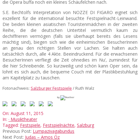
die Opera buffa noch ein kleines Schäufelchen nach.
S.E. Bechtolfs Interpretation von NOZZE DI FIGARO eignet sich
exzellent für die international besuchte Festspielnacht-Leinwand.
Die beiden kleinen asiatischen Touristenmädchen in der zweiten
Reihe, die die deutschen Untertitel vermutlich kaum zu
dechiffrieren vermögen (falls sie überhaupt bereits des Lesens
mächtig sind), biegen sich wie die einheimischen BesucherInnen
an genau den richtigen Stellen vor Lachen. Sie halten auch
tatsächlich durch, alle 4 Akte. Beeindruckend. Für die erwachsenen
BesucherInnen verfliegt die Zeit ohnedies im Nu‘, zumindest für
die hier Schreibende. So kurzweilig und schön kann Oper sein, da
lohnt es sich auch, die bequeme Couch mit der Plastikbestuhlung
am Kapitelplatz zu tauschen.
Fotonachweis:
Salzburger Festspiele
/ Ruth Walz
by
2015-
On:
August 11, 2015
08-
In:
· Musiktheater
11
Tagged:
Festspiele
,
Festspielnächte
,
Salzburg
Previous Post:
Lumpazivagabundus
Next Post:
Judas – Amos Oz