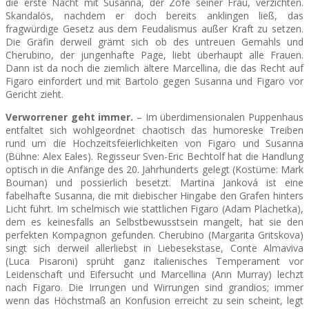
die erste Nacht mit Susanna, der Zofe seiner Frau, verzichten.
Skandalös, nachdem er doch bereits anklingen ließ, das
fragwürdige Gesetz aus dem Feudalismus außer Kraft zu setzen.
Die Gräfin derweil grämt sich ob des untreuen Gemahls und
Cherubino, der jungenhafte Page, liebt überhaupt alle Frauen.
Dann ist da noch die ziemlich ältere Marcellina, die das Recht auf
Figaro einfordert und mit Bartolo gegen Susanna und Figaro vor
Gericht zieht.
Verworrener geht immer.
– Im überdimensionalen Puppenhaus
entfaltet sich wohlgeordnet chaotisch das humoreske Treiben
rund um die Hochzeitsfeierlichkeiten von Figaro und Susanna
(Bühne: Alex Eales). Regisseur Sven-Eric Bechtolf hat die Handlung
optisch in die Anfänge des 20. Jahrhunderts gelegt (Kostüme: Mark
Bouman) und possierlich besetzt. Martina Janková ist eine
fabelhafte Susanna, die mit diebischer Hingabe den Grafen hinters
Licht führt. Im schelmisch wie stattlichen Figaro (Adam Plachetka),
dem es keinesfalls an Selbstbewusstsein mangelt, hat sie den
perfekten Kompagnon gefunden. Cherubino (Margarita Gritskova)
singt sich derweil allerliebst in Liebesekstase, Conte Almaviva
(Luca Pisaroni) sprüht ganz italienisches Temperament vor
Leidenschaft und Eifersucht und Marcellina (Ann Murray) lechzt
nach Figaro. Die Irrungen und Wirrungen sind grandios; immer
wenn das Höchstmaß an Konfusion erreicht zu sein scheint, legt