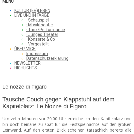
WHAT
Secondary
MENU
Navigation
KULTUR (ER)LEBEN
Menu
LIVE UND IN FARBE
· Schauspiel
I
· Musiktheater
· Tanz/Performance
· Junges Theater
· Konzerte & Co
· Vorgestellt
ÜBER MICH
SAW
Impressum
Datenschutzerklärung
NEWSLETTER
HIGHLIGHTS
FROM
Le nozze di Figaro
THE
Tausche Couch gegen Klappstuhl auf dem
Kapitelplatz: Le Nozze di Figaro.
Um zehn Minuten vor 20:00 Uhr erreiche ich den Kapitelplatz und
CHEAP
bin doch beinahe zu spät für die Festspielnächte auf der großen
Leinwand. Auf den ersten Blick scheinen tatsächlich bereits alle