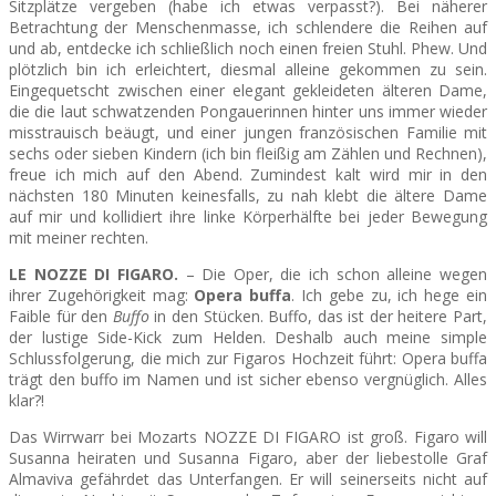
Sitzplätze vergeben (habe ich etwas verpasst?). Bei näherer
Betrachtung der Menschenmasse, ich schlendere die Reihen auf
und ab, entdecke ich schließlich noch einen freien Stuhl. Phew. Und
SEATS
plötzlich bin ich erleichtert, diesmal alleine gekommen zu sein.
Eingequetscht zwischen einer elegant gekleideten älteren Dame,
die die laut schwatzenden Pongauerinnen hinter uns immer wieder
misstrauisch beäugt, und einer jungen französischen Familie mit
sechs oder sieben Kindern (ich bin fleißig am Zählen und Rechnen),
freue ich mich auf den Abend. Zumindest kalt wird mir in den
nächsten 180 Minuten keinesfalls, zu nah klebt die ältere Dame
auf mir und kollidiert ihre linke Körperhälfte bei jeder Bewegung
mit meiner rechten.
LE NOZZE DI FIGARO.
– Die Oper, die ich schon alleine wegen
ihrer Zugehörigkeit mag:
Opera buffa
. Ich gebe zu, ich hege ein
Faible für den
Buffo
in den Stücken. Buffo, das ist der heitere Part,
der lustige Side-Kick zum Helden. Deshalb auch meine simple
Schlussfolgerung, die mich zur Figaros Hochzeit führt: Opera buffa
trägt den buffo im Namen und ist sicher ebenso vergnüglich. Alles
klar?!
Das Wirrwarr bei Mozarts NOZZE DI FIGARO ist groß. Figaro will
Susanna heiraten und Susanna Figaro, aber der liebestolle Graf
Almaviva gefährdet das Unterfangen. Er will seinerseits nicht auf