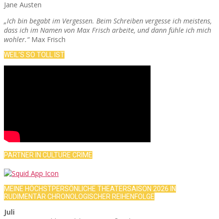
Jane Austen
„Ich bin begabt im Vergessen. Beim Schreiben vergesse ich meistens,
dass ich im Namen von Max Frisch arbeite, und dann fühle ich mich
wohler.“
Max Frisch
WEIL’S SO TOLL IST
PARTNER IN CULTURE CRIME
MEINE HÖCHSTPERSÖNLICHE THEATERSAISON 2026 IN
RUDIMENTÄR CHRONOLOGISCHER REIHENFOLGE
Juli