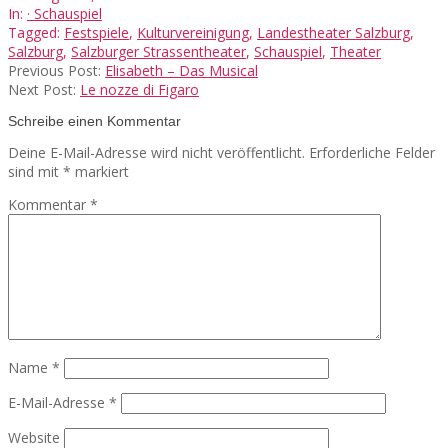
08-
In:
· Schauspiel
06
Tagged:
Festspiele
,
Kulturvereinigung
,
Landestheater Salzburg
,
Salzburg
,
Salzburger Strassentheater
,
Schauspiel
,
Theater
Previous Post:
Elisabeth – Das Musical
Next Post:
Le nozze di Figaro
Schreibe einen Kommentar
Deine E-Mail-Adresse wird nicht veröffentlicht.
Erforderliche Felder
sind mit
*
markiert
Kommentar
*
Name
*
E-Mail-Adresse
*
Website