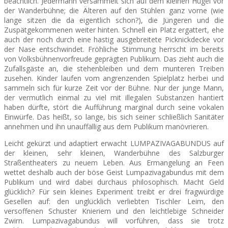
beachtlich. Jedermann versammelt sich auf dem kleinen Hügel vor
der Wanderbühne; die Älteren auf den Stühlen ganz vorne (wie
lange sitzen die da eigentlich schon?), die Jüngeren und die
Zuspätgekommenen weiter hinten. Schnell ein Platz ergattert, ehe
auch der noch durch eine hastig ausgebreitete Picknickdecke vor
der Nase entschwindet. Fröhliche Stimmung herrscht im bereits
von Volksbühnenvorfreude geprägten Publikum. Das zieht auch die
Zufallsgäste an, die stehenbleiben und dem munteren Treiben
zusehen. Kinder laufen vom angrenzenden Spielplatz herbei und
sammeln sich für kurze Zeit vor der Bühne. Nur der junge Mann,
der vermutlich einmal zu viel mit illegalen Substanzen hantiert
haben dürfte, stört die Aufführung marginal durch seine vokalen
Einwürfe. Das heißt, so lange, bis sich seiner schlie
ßlich Sanitäter
annehmen und ihn unauffällig aus dem Publikum manövrieren.
Leicht gekürzt und adaptiert erwacht LUMPAZIVAGABUNDUS auf
der kleinen, sehr kleinen, Wanderbühne des Salzburger
Straßentheaters zu neuem Leben. Aus Ermangelung an Feen
wettet deshalb auch der böse Geist Lumpazivagabundus mit dem
Publikum und wird dabei durchaus philosophisch. Macht Geld
glücklich? Für sein kleines Experiment treibt er drei fragwürdige
Gesellen auf: den unglücklich verliebten Tischler Leim, den
versoffenen Schuster Knieriem und den leichtlebige Schneider
Zwirn. Lumpazivagabundus will vorführen, dass sie trotz