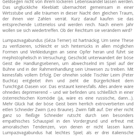
Geldsegen nicht von ihrem lockeren Lebenswandel lassen werden.
Das unglückliche Kleeblatt übernachtet gemeinsam in einer
Wirtsstube und alle träumen in dieser Nacht den gleichen Traum,
der ihnen vier Zahlen verrät. Kurz darauf kaufen sie das
entsprechende Lotterielos und werden reich. Nach einem Jahr
wollen sie sich wiedertreffen. Ob der Reichtum sie verändern wird?
Lumpazivagabundus (Géza Terner) ist hartnäckig. Um seine These
zu verifizieren, schleicht er sich hinterrücks in allen möglichen
Formen und Verkleidungen an seine Opfer heran und führt sie
mephistophelisch in Versuchung. Geschickt unterwandert der böse
Geist die Handlungsebenen, um abwechselnd im Spiel auf der
Bühne u
nd in der Rahmenhandlung sein Unwesen zu treiben. Mit
keinesfalls vollem Erfolg. Der ohnehin solide Tischler Leim (Peter
Buchta) entgleitet ihm und zieht die Bürgerlichkeit dem
Tunichtgut-Dasein vor. Das erstaunt keinesfalls. Alles andere wäre
ohnedies deprimierend – und wir befinden uns schließlich in einer
österreichischen Komödie (ja, wäre es eine russische, dann…).
Mehr Glück hat der böse Geist beim herrlich extrovertierten und
eitlen Schneider Zwirn (Leo Braune). Zwirn fällt auf. Der eher nicht
ganz so fleißige Schneider rutscht durch sein besonders
empathisches Schauspiel in den Vordergrund und erfreut mit
amoralischen Tendenzen, von denen er nicht lassen kann.
Lumpazivagabundus hat leichtes Spiel; als er drei italienische