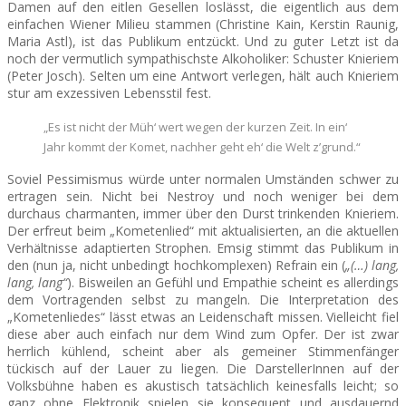
Damen auf den eitlen Gesellen loslässt, die eigentlich aus dem
einfachen Wiener Milieu stammen (Christine Kain, Kerstin Raunig,
Maria Astl), ist das Publikum entzückt. Und zu guter Letzt ist da
noch der vermutlich sympathischste Alkoholiker: Schuster Knieriem
(Peter Josch). Selten um eine Antwort verlegen, hält auch Knieriem
stur am exzessiven Lebensstil fest.
„Es ist nicht der Müh‘ wert wegen der kurzen Zeit. In ein‘
Jahr kommt der Komet, nachher geht eh‘ die Welt z’grund.“
Soviel Pessimismus würde unter normalen Umständen schwer zu
ertragen sein. Nicht bei Nestroy und noch weniger bei dem
durchaus charmanten, immer über den Durst trinkenden Knieriem.
Der erfreut beim „Kometenlied“ mit aktualisierten, an die aktuellen
Verhältnisse adaptierten Strophen. Emsig stimmt das Publikum in
den (nun ja, nicht unbedingt hochkomplexen) Refrain ein (
„(…) lang,
lang, lang“
). Bisweilen an Gefühl und Empathie scheint es allerdings
dem Vortragenden selbst zu mangeln. Die Interpretation des
„Kometenliedes“ lässt etwas an Leidenschaft missen. Vielleicht fiel
diese aber auch einfach nur dem Wind zum Opfer. Der ist zwar
herrlich kühlend, scheint aber als gemeiner Stimmenfänger
tückisch auf der Lauer zu liegen. Die DarstellerInnen auf der
Volksbühne haben es akustisch tatsächlich keinesfalls leicht; so
ganz ohne Elektronik spielen sie konsequent und ausdauernd