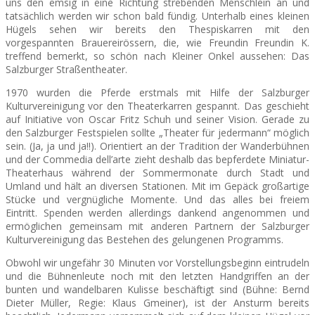
uns den emsig in eine Richtung strebenden Menschlein an und
tatsächlich werden wir schon bald fündig. Unterhalb eines kleinen
Hügels sehen wir bereits den Thespiskarren mit den
SEATS
vorgespannten Brauereirössern, die, wie Freundin Freundin K.
treffend bemerkt, so schön nach Kleiner Onkel aussehen: Das
Salzburger Straßentheater.
1970 wurden die Pferde erstmals mit Hilfe der Salzburger
Kulturvereinigung vor den Theaterkarren gespannt. Das geschieht
auf Initiative von Oscar Fritz Schuh und seiner Vision. Gerade zu
den Salzburger Festspielen sollte „Theater für jedermann“ möglich
sein. (Ja, ja und ja!!). Orientiert an der Tradition der Wanderbühnen
und der Commedia dell’arte zieht deshalb das bepferdete Miniatur-
Theaterhaus während der Sommermonate durch Stadt und
Umland und hält an diversen Stationen. Mit im Gepäck großartige
Stücke und vergnügliche Momente. Und das alles bei freiem
Eintritt. Spenden werden allerdings dankend angenommen und
ermöglichen gemeinsam mit anderen Partnern der Salzburger
Kulturvereinigung das Bestehen des gelungenen Programms.
Obwohl wir ungefähr 30 Minuten vor Vorstellungsbeginn eintrudeln
und die Bühnenleute noch mit den letzten Handgriffen an der
bunten und wandelbaren Kulisse beschäftigt sind (Bühne: Bernd
Dieter Müller, Regie: Klaus Gmeiner), ist der Ansturm bereits