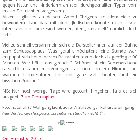
gegen Natur und Kinderlärm an (den durchgeknallten Typen vom
ersten Teil nicht zu vergessen).
Akzente gibt es an diesem Abend übrigens trotzdem viele zu
bewundern. Nur das mit dem Jiddischen könnte noch etwas
intensiviert und präzesiert werden, der „französelt“ nämlich doch
sehr.
Viel zu schnell versammeln sich die DarstellerInnen auf der Bühne
zum Schlussapplaus. Was gefühlt höchstens eine Stunde war,
entpuppt sich bei näherem Betrachten dann doch als gepflegte 90
Minuten. Wer hätte das gedacht? Schöner ist ein Sommerabend
tatsächlich kaum zu verbringen, als unter freiem Himmel, bei
warmen Temperaturen und mit ganz viel Theater (und ein
bisschen Proviant).
NB: Nur noch wenige Tage wird getourt. Hingehen, falls es sich
ausgeht.
Zum Terminplan
.
Fotomaterial: (c) Wolfgang Lienbacher // Salzburger Kulturvereinigung
(nur der Handyschnappschuss selbstverständlich nicht 😉 )
by
2015-
On:
August 6, 2015