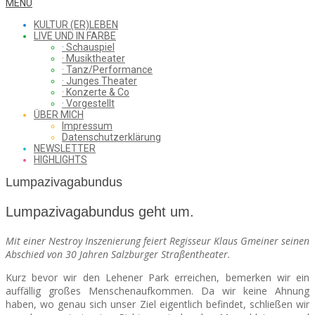
WHAT
Secondary
MENU
Navigation
KULTUR (ER)LEBEN
Menu
LIVE UND IN FARBE
· Schauspiel
I
· Musiktheater
· Tanz/Performance
· Junges Theater
· Konzerte & Co
· Vorgestellt
ÜBER MICH
SAW
Impressum
Datenschutzerklärung
NEWSLETTER
HIGHLIGHTS
FROM
Lumpazivagabundus
Lumpazivagabundus geht um.
THE
Mit einer Nestroy Inszenierung feiert Regisseur Klaus Gmeiner seinen
Abschied von 30 Jahren Salzburger Straßentheater.
Kurz bevor wir den Lehener Park erreichen, bemerken wir ein
CHEAP
auffällig großes Menschenaufkommen. Da wir keine Ahnung
haben, wo genau sich unser Ziel eigentlich befindet, schließen wir