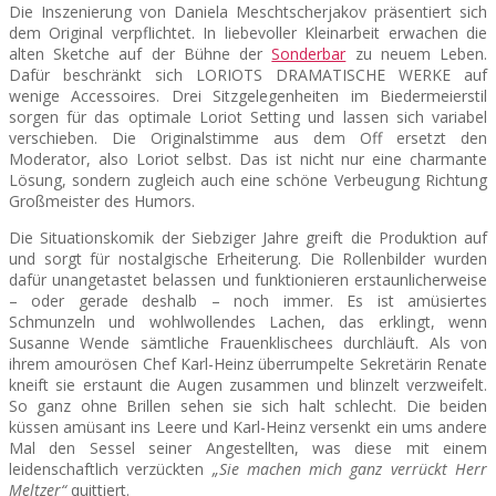
Die Inszenierung von Daniela Meschtscherjakov präsentiert sich
dem Original verpflichtet. In liebevoller Kleinarbeit erwachen die
alten Sketche auf der Bühne der
Sonderbar
zu neuem Leben.
Dafür beschränkt sich LORIOTS DRAMATISCHE WERKE auf
wenige Accessoires. Drei Sitzgelegenheiten im Biedermeierstil
sorgen für das optimale Loriot Setting und lassen sich variabel
verschieben. Die Originalstimme aus dem Off ersetzt den
Moderator, also Loriot selbst. Das ist nicht nur eine charmante
Lösung, sondern zugleich auch eine schöne Verbeugung Richtung
Großmeister des Humors.
Die Situationskomik der Siebziger Jahre greift die Produktion auf
und sorgt für nostalgische Erheiterung. Die Rollenbilder wurden
dafür unangetastet belassen und funktionieren erstaunlicherweise
– oder gerade deshalb – noch immer. Es ist amüsiertes
Schmunzeln und wohlwollendes Lachen, das erklingt, wenn
Susanne Wende sämtliche Frauenklischees durchläuft. Als von
ihrem amourösen Chef Karl-Heinz überrumpelte Sekretärin Renate
kneift sie erstaunt die Augen zusammen und blinzelt verzweifelt.
So ganz ohne Brillen sehen sie sich halt schlecht. Die beiden
küssen amüsant ins Leere und Karl-Heinz versenkt ein ums andere
Mal den Sessel seiner Angestellten, was diese mit einem
leidenschaftlich verzückten
„Sie machen mich ganz verrückt Herr
Meltzer“
quittiert.