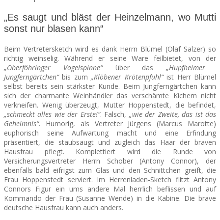
„
Es saugt und bläst der Heinzelmann, wo Mutti
sonst nur blasen kann“
Beim Vertretersketch wird es dank Herrn Blümel (Olaf Salzer) so
richtig weinselig. Während er seine Ware feilbietet, von der
„Oberföhringer Vogelspinne“
über das
„Hupfheimer
Jungferngärtchen“
bis zum
„Klöbener Krötenpfuhl“
ist Herr Blümel
selbst bereits sein stärkster Kunde. Beim Jungferngärtchen kann
sich der charmante Weinhändler das verschämte Kichern nicht
verkneifen. Wenig überzeugt, Mutter Hoppenstedt, die befindet,
„schmeckt alles wie der Erste!“
. Falsch,
„wie der Zweite, das ist das
Geheimnis“
. Humorig, als Vertreter Jürgens (Marcus Marotte)
euphorisch seine Aufwartung macht und eine Erfindung
präsentiert, die staubsaugt und zugleich das Haar der braven
Hausfrau pflegt. Komplettiert wird die Runde von
Versicherungsvertreter Herrn Schober (Antony Connor), der
ebenfalls bald eifrigst zum Glas und den Schnittchen greift, die
Frau Hoppenstedt serviert. Im Herrenladen-Sketch flitzt Antony
Connors Figur ein ums andere Mal herrlich beflissen und auf
Kommando der Frau (Susanne Wende) in die Kabine. Die brave
deutsche Hausfrau kann auch anders.