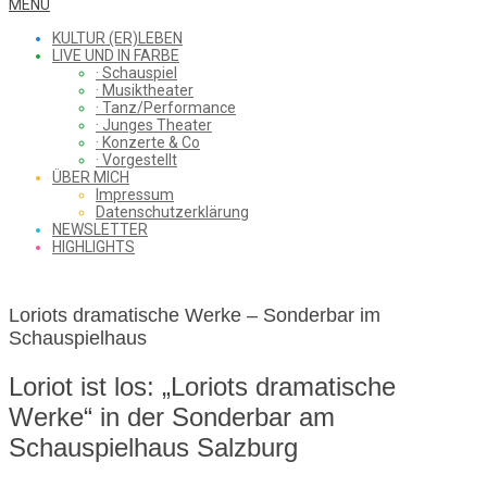
WHAT
Secondary
MENU
Navigation
KULTUR (ER)LEBEN
Menu
LIVE UND IN FARBE
· Schauspiel
I
· Musiktheater
· Tanz/Performance
· Junges Theater
· Konzerte & Co
· Vorgestellt
ÜBER MICH
SAW
Impressum
Datenschutzerklärung
NEWSLETTER
HIGHLIGHTS
FROM
Loriots dramatische Werke – Sonderbar im
Schauspielhaus
THE
Loriot ist los: „Loriots dramatische
Werke“ in der Sonderbar am
Schauspielhaus Salzburg
CHEAP