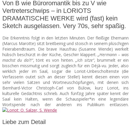
Von B wie Büroromantik bis zu V wie
Vertreterschwips – in LORIOTS
SEATS
DRAMATISCHE WERKE wird (fast) kein
Sketch ausgelassen. Very 70s, sehr spaßig.
Die Erkenntnis folgt in den letzten Minuten. Der fleißige Ehemann
(Marcus Marotte) sitzt breitbeinig und stoisch in seinem plüschigen
Feierabendtraum. Die brave Hausfrau (Susanne Wende) werkelt
hübsch beschürzt in der Küche, Geschirr klappert.
„Hermann – was
machst du da?!“
, tönt es von hinten.
„Ich sitze“
, brummelt er ein
bisschen missmutig und sorgt zugleich für ein Déjà-vu.
Jeder, also
wirklich jeder im Saal, sogar die Loriot-Unbescholtenste (die
Verfasserin outet sich an dieser Stelle!) kennt diesen einen von
sehr vielen Sätzen und Wortneuschöpfungen, mit denen sich
Bernhard-Victor Christoph-Carl von Bülow, kurz Loriot, ins
kulturelle Gedächtnis schrieb. Auch fünfzig Jahre später kennt der
Saal kein Halten, wenn die Schauspieler*in eine legendäre
Wortspende nach der anderen ins Publikum entlassen.
Liebe zum Detail