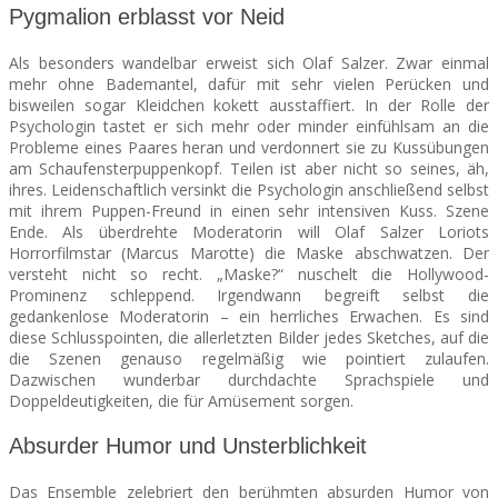
Pygmalion erblasst vor Neid
Als besonders wandelbar erweist sich Olaf Salzer. Zwar einmal
mehr ohne Bademantel, dafür mit sehr vielen Perücken und
bisweilen sogar Kleidchen kokett ausstaffiert. In der Rolle der
Psychologin tastet er sich mehr oder minder einfühlsam an die
Probleme eines Paares heran und verdonnert sie zu Kussübungen
am Schaufensterpuppenkopf. Teilen ist aber nicht so seines, äh,
ihres. Leidenschaftlich versinkt die Psychologin anschließend selbst
mit ihrem Puppen-Freund in einen sehr intensiven Kuss. Szene
Ende. Als überdrehte Moderatorin will Olaf Salzer Loriots
Horrorfilmstar (Marcus Marotte) die Maske abschwatzen. Der
versteht nicht so recht. „Maske?“ nuschelt die Hollywood-
Prominenz schleppend. Irgendwann begreift selbst die
gedankenlose Moderatorin – ein herrliches Erwachen. Es sind
diese Schlusspointen, die allerletzten Bilder jedes Sketches, auf die
die Szenen genauso regelmäßig wie pointiert zulaufen.
Dazwischen wunderbar durchdachte Sprachspiele und
Doppeldeutigkeiten, die für Amüsement sorgen.
Absurder Humor und Unsterblichkeit
Das Ensemble zelebriert den berühmten absurden Humor von