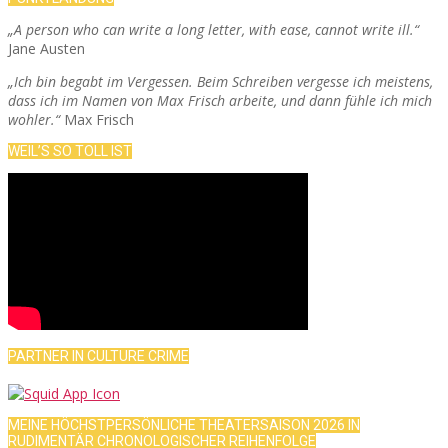
„A person who can write a long letter, with ease, cannot write ill.“
Jane Austen
„Ich bin begabt im Vergessen. Beim Schreiben vergesse ich meistens,
dass ich im Namen von Max Frisch arbeite, und dann fühle ich mich
wohler.“
Max Frisch
WEIL’S SO TOLL IST
PARTNER IN CULTURE CRIME
MEINE HÖCHSTPERSÖNLICHE THEATERSAISON 2026 IN
RUDIMENTÄR CHRONOLOGISCHER REIHENFOLGE