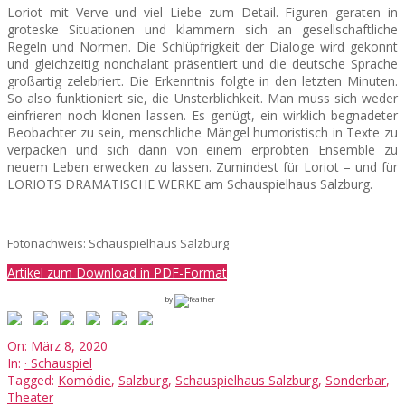
Loriot mit Verve und viel Liebe zum Detail. Figuren geraten in
groteske Situationen und klammern sich an gesellschaftliche
Regeln und Normen. Die Schlüpfrigkeit der Dialoge wird gekonnt
und gleichzeitig nonchalant präsentiert und die deutsche Sprache
großartig zelebriert. Die Erkenntnis folgte in den letzten Minuten.
So also funktioniert sie, die Unsterblichkeit. Man muss sich weder
einfrieren noch klonen lassen. Es genügt, ein wirklich begnadeter
Beobachter zu sein, menschliche Mängel humoristisch in Texte zu
verpacken und sich dann von einem erprobten Ensemble zu
neuem Leben erwecken zu lassen. Zumindest für Loriot – und für
LORIOTS DRAMATISCHE WERKE am Schauspielhaus Salzburg.
Fotonachweis: Schauspielhaus Salzburg
Artikel zum Download in PDF-Format
by
2020-
On:
März 8, 2020
03-
In:
· Schauspiel
08
Tagged:
Komödie
,
Salzburg
,
Schauspielhaus Salzburg
,
Sonderbar
,
Theater