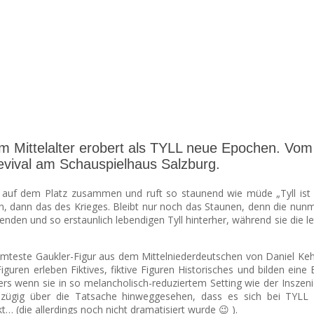
m Mittelalter erobert als TYLL neue Epochen. Vom D
Revival am Schauspielhaus Salzburg.
 auf dem Platz zusammen und ruft so staunend wie müde „Tyll ist h
en, dann das des Krieges. Bleibt nur noch das Staunen, denn die nun
nden und so erstaunlich lebendigen Tyll hinterher, während sie die le
erühmteste Gaukler-Figur aus dem Mittelniederdeutschen von Daniel Ke
Figuren erleben Fiktives, fiktive Figuren Historisches und bilden ei
rs wenn sie in so melancholisch-reduziertem Setting wie der Insze
ügig über die Tatsache hinweggesehen, dass es sich bei TYLL u
 (die allerdings noch nicht dramatisiert wurde 😉 ).