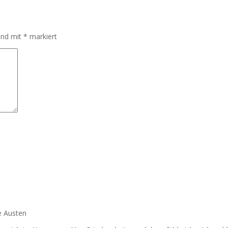
sind mit
*
markiert
e Austen