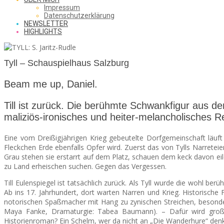
SAW
Impressum
Datenschutzerklärung
NEWSLETTER
HIGHLIGHTS
FROM
Tyll – Schauspielhaus Salzburg
THE
Beam me up, Daniel.
Till ist zurück. Die berühmte Schwankfigur aus de
maliziös-ironisches und heiter-melancholisches 
CHEAP
Eine vom Dreißigjährigen Krieg gebeutelte Dorfgemeinschaft läuft
Fleckchen Erde ebenfalls Opfer wird. Zuerst das von Tylls Narretei
Grau stehen sie erstarrt auf dem Platz, schauen dem keck davon eile
SEATS
zu Land erheischen suchen. Gegen das Vergessen.
Till Eulenspiegel ist tatsächlich zurück. Als Tyll wurde die wohl b
Ab ins 17. Jahrhundert, dort warten Narren und Krieg. Historische 
notorischen Spaßmacher mit Hang zu zynischen Streichen, besonde
Maya Fanke, Dramaturgie: Tabea Baumann). – Dafür wird großz
Historienroman? Ein Schelm, wer da nicht an „Die Wanderhure“ denkt…