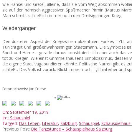
wie Hänsel und Gretel, alleine, dass sie vom Weg abkommen wollen
sie auf den hämisch aggressiven Spaßmacher Pirmin (Marcus Marotte 
Man schreibt schließlich immer noch den Dreißigjährigen Krieg.
Wiedergänger
Den düsteren Aspekt der Kriegswirren akzentuiert Fankes TYLL a
Tunichtgut und größenwahnsinnigen Staatsmann. Die Symbiose ist sp
Spott und Häme – gerade daraus konstituiert sich aber auch das zeitl
tot zu kriegen. Wie einst Grimmelshausens Simplicissimus, dessen We
die eigene Stadt vagabundieren könnte. Politische Narren gibt es zu
schließt. Das Volk ist zurück. Blickt immer noch Tyll hinterher und 
Fotonachweis: Jan Friese
by
2019-
On:
September 19, 2019
09-
In:
· Schauspiel
19
Tagged:
Das Leben
,
Literatur
,
Salzburg
,
Schauspiel
,
Schauspielhaus 
Previous Post:
Die Tanzstunde – Schauspielhaus Salzburg