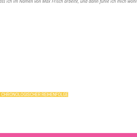
dass ich im Namen von Max Frisch arbeite, und dann fühle ich mich wohl
R CHRONOLOGISCHER REIHENFOLGE