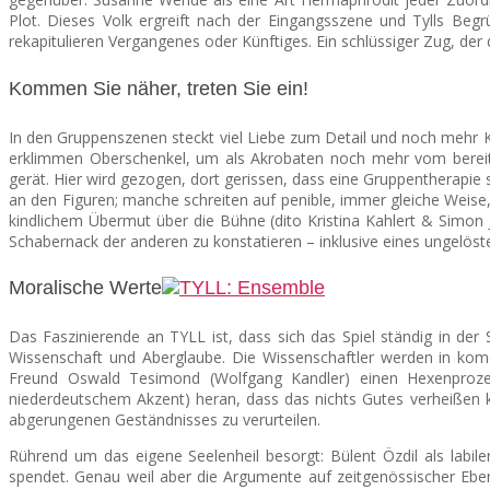
Plot. Dieses Volk ergreift nach der Eingangsszene und Tylls Begr
rekapitulieren Vergangenes oder Künftiges. Ein schlüssiger Zug, der
Kommen Sie näher, treten Sie ein!
In den Gruppenszenen steckt viel Liebe zum Detail und noch mehr Kla
erklimmen Oberschenkel, um als Akrobaten noch mehr vom bereits l
gerät. Hier wird gezogen, dort gerissen, dass eine Gruppentherapie 
an den Figuren; manche schreiten auf penible, immer gleiche Weise
kindlichem Übermut über die Bühne (dito Kristina Kahlert & Simon J
Schabernack der anderen zu konstatieren – inklusive eines ungelös
Moralische Werte
Das Faszinierende an TYLL ist, dass sich das Spiel ständig in der
Wissenschaft und Aberglaube. Die Wissenschaftler werden in komö
Freund Oswald Tesimond (Wolfgang Kandler) einen Hexenprozess
niederdeutschem Akzent) heran, dass das nichts Gutes verheißen k
abgerungenen Geständnisses zu verurteilen.
Rührend um das eigene Seelenheil besorgt: Bülent Özdil als labi
spendet. Genau weil aber die Argumente auf zeitgenössischer Eb