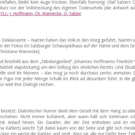
tfallen, bleibt kein Auge trocken. Ebenfalls humorig: Olaf Salzers 
 kurz vor der Vollstreckung des eigenen Todesurteils (die Antwort wä
Deklassierte – Narren haben das Volk in den Krieg geführt, Narren v
obei der Fokus im Salzburger Schauspielhaus auf der Häme und dem Gro
Christiane Warnecke).
und Brünhild aus dem „Nibelungenlied“. Johannes Hoffmanns Friedrich
ettelt slapstickartig um den Vollzug des ehelichen Rechts. Und Elisa
wille sind ihr Movens – das mag ja noch durchaus seriös anmuten. Da
e Figur mit jeder Menge Schalk im Blick ad absurdum führt. In die g
so weit ihre Dialoge reichen.
l besetzt. Diabolischer Humor dient dem Gesell mit dem Hang zu üble
chehen. Nicht immer kohärent, aber wann hält sich Kehlmann schon
t Anlauf hinein. Ein Gaukler, der der Zeit enthoben und im mit
na Kahlert) weicht Tyll dabei kaum von der Seite und gibt sich mind
n ein wenig die Kanten und zeigt, dass sie alle nur Opfer ihrer Zeit 