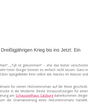
reißigjährigen Krieg bis ins Jetzt: Ein
ier!“, „Tyll ist gekommen!“ – ehe das bisher verschonte
mehr toten Bürger können es einfach nicht lassen. Ganz in
tzten Spiegelbilder ihrer selbst wie Narziss im Wasser und
hlmann für seinen Historienroman auf die Reise geschickt.
ne Brücke in die Moderne. Beste Voraussetzungen für einen
nierung am
Schauspielhaus Salzburg
daherkommen (Regie:
m die Dramatisierung eines Historienromans handelt.