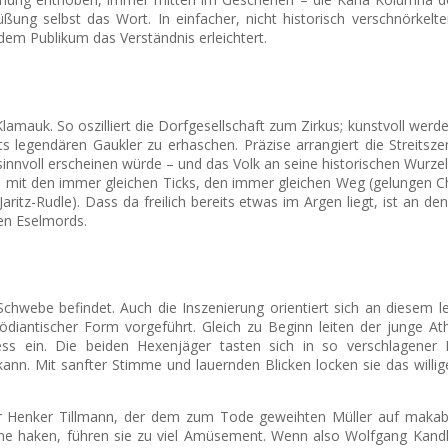
üßung selbst das Wort. In einfacher, nicht historisch verschnörkelt
 dem Publikum das Verständnis erleichtert.
mauk. So oszilliert die Dorfgesellschaft zum Zirkus; kunstvoll werde
egendären Gaukler zu erhaschen. Präzise arrangiert die Streitszene
sinnvoll erscheinen würde – und das Volk an seine historischen Wurzel
, mit den immer gleichen Ticks, den immer gleichen Weg (gelungen C
aritz-Rudle). Dass da freilich bereits etwas im Argen liegt, ist an 
ten Eselmords.
 Schwebe befindet. Auch die Inszenierung orientiert sich an diesem
diantischer Form vorgeführt. Gleich zu Beginn leiten der junge At
 ein. Die beiden Hexenjäger tasten sich in so verschlagener M
ann. Mit sanfter Stimme und lauernden Blicken locken sie das willig
ler Henker Tillmann, der dem zum Tode geweihten Müller auf makabr
ene haken, führen sie zu viel Amüsement. Wenn also Wolfgang Kand