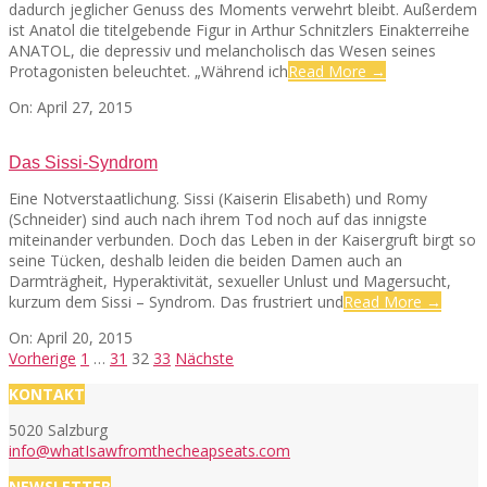
dadurch jeglicher Genuss des Moments verwehrt bleibt. Außerdem
ist Anatol die titelgebende Figur in Arthur Schnitzlers Einakterreihe
ANATOL, die depressiv und melancholisch das Wesen seines
Protagonisten beleuchtet. „Während ich
Read More →
2015-
On:
April 27, 2015
04-
27
Das Sissi-Syndrom
Eine Notverstaatlichung. Sissi (Kaiserin Elisabeth) und Romy
(Schneider) sind auch nach ihrem Tod noch auf das innigste
miteinander verbunden. Doch das Leben in der Kaisergruft birgt so
seine Tücken, deshalb leiden die beiden Damen auch an
Darmträgheit, Hyperaktivität, sexueller Unlust und Magersucht,
kurzum dem Sissi – Syndrom. Das frustriert und
Read More →
2015-
On:
April 20, 2015
04-
Seitennummerierung
Vorherige
1
…
31
32
33
Nächste
20
der
KONTAKT
Beiträge
5020 Salzburg
info@whatIsawfromthecheapseats.com
NEWSLETTER