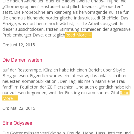
Die fidelen Antihelden oder eine liebenswerte Chaos-Truppe, die
„Chomeographien“ einstudiert und pflichtbewusst „Pirouetten“
setzt. Die Probebühne am Rainberg als hervorragende Kulisse für
die ehemals blühende nordenglische Industriestadt Sheffield: Das
Einzige, was dort heute noch wächst, ist die Arbeitslosigkeit. In
dieser aussichtslosen, tristen Stimmung schmieden der aggressive
Problembürger Dave, der täglich
Read More →
2015-
On:
Juni 12, 2015
06-
12
Die Damen warten
auf der Resterampe. Kürzlich habe ich einen Bericht über Sibylle
Berg gelesen. Eigentlich war es ein Interview, das anlässlich ihrer
neuesten Romanpublikation „Der Tag, als mein Mann eine Frau
fand“ im Feuilleton der ZEIT erschien. Und auch eigentlich habe ich
nur zu lesen begonnen, weil der Einstieg ein amüsantes Zitat
Read
More →
2015-
On:
Mai 22, 2015
05-
22
Eine Odyssee
Die Götter müssen verrückt sein. Freude, Liebe, Hass, Intrigen und