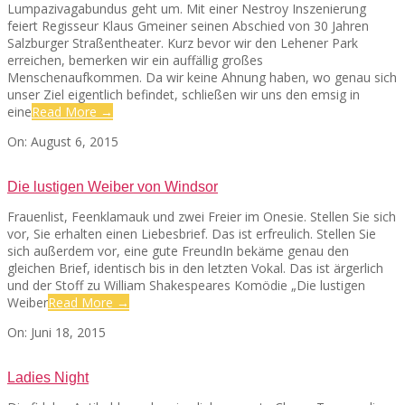
Lumpazivagabundus geht um. Mit einer Nestroy Inszenierung
feiert Regisseur Klaus Gmeiner seinen Abschied von 30 Jahren
Salzburger Straßentheater. Kurz bevor wir den Lehener Park
erreichen, bemerken wir ein auffällig großes
Menschenaufkommen. Da wir keine Ahnung haben, wo genau sich
unser Ziel eigentlich befindet, schließen wir uns den emsig in
eine
Read More →
2015-
On:
August 6, 2015
08-
06
Die lustigen Weiber von Windsor
Frauenlist, Feenklamauk und zwei Freier im Onesie. Stellen Sie sich
vor, Sie erhalten einen Liebesbrief. Das ist erfreulich. Stellen Sie
sich außerdem vor, eine gute FreundIn bekäme genau den
gleichen Brief, identisch bis in den letzten Vokal. Das ist ärgerlich
und der Stoff zu William Shakespeares Komödie „Die lustigen
Weiber
Read More →
2015-
On:
Juni 18, 2015
06-
18
Ladies Night