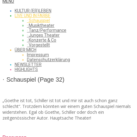
WHAT
Secondary
MENU
Navigation
KULTUR (ER)LEBEN
Menu
LIVE UND IN FARBE
· Schauspiel
I
· Musiktheater
· Tanz/Performance
· Junges Theater
· Konzerte & Co
· Vorgestellt
ÜBER MICH
SAW
Impressum
Datenschutzerklärung
NEWSLETTER
HIGHLIGHTS
FROM
· Schauspiel
(Page 32)
„Goethe ist tot, Schiller ist tot und mir ist auch schon ganz
THE
schlecht“. Trotzdem könnten wir einem guten Schauspiel niemals
widerstehen. Egal ob Goethe, Schiller oder doch ein
zeitgenössischer Autor. Hauptsache Theater!
CHEAP