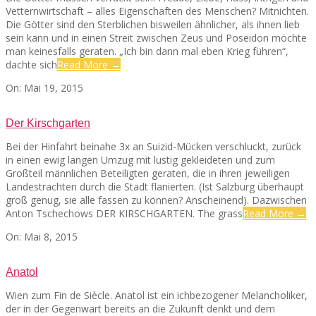
Vetternwirtschaft – alles Eigenschaften des Menschen? Mitnichten.
Die Götter sind den Sterblichen bisweilen ähnlicher, als ihnen lieb
sein kann und in einen Streit zwischen Zeus und Poseidon möchte
man keinesfalls geraten. „Ich bin dann mal eben Krieg führen“,
dachte sich
Read More →
2015-
On:
Mai 19, 2015
05-
19
Der Kirschgarten
Bei der Hinfahrt beinahe 3x an Suizid-Mücken verschluckt, zurück
in einen ewig langen Umzug mit lustig gekleideten und zum
Großteil männlichen Beteiligten geraten, die in ihren jeweiligen
Landestrachten durch die Stadt flanierten. (Ist Salzburg überhaupt
groß genug, sie alle fassen zu können? Anscheinend). Dazwischen
Anton Tschechows DER KIRSCHGARTEN. The grass
Read More →
2015-
On:
Mai 8, 2015
05-
08
Anatol
Wien zum Fin de Siècle. Anatol ist ein ichbezogener Melancholiker,
der in der Gegenwart bereits an die Zukunft denkt und dem