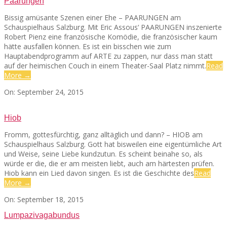
Paarungen
Bissig amüsante Szenen einer Ehe – PAARUNGEN am
SEATS
Schauspielhaus Salzburg. Mit Eric Assous‘ PAARUNGEN inszenierte
Robert Pienz eine französische Komödie, die französischer kaum
hätte ausfallen können. Es ist ein bisschen wie zum
Hauptabendprogramm auf ARTE zu zappen, nur dass man statt
auf der heimischen Couch in einem Theater-Saal Platz nimmt.
Read
More →
2015-
On:
September 24, 2015
09-
24
Hiob
Fromm, gottesfürchtig, ganz alltäglich und dann? – HIOB am
Schauspielhaus Salzburg. Gott hat bisweilen eine eigentümliche Art
und Weise, seine Liebe kundzutun. Es scheint beinahe so, als
würde er die, die er am meisten liebt, auch am härtesten prüfen.
Hiob kann ein Lied davon singen. Es ist die Geschichte des
Read
More →
2015-
On:
September 18, 2015
09-
Lumpazivagabundus
18