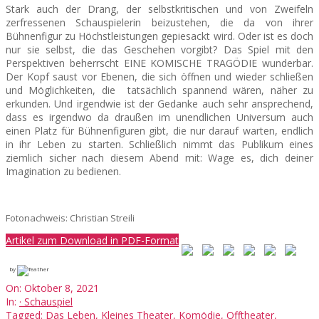
Stark auch der Drang, der selbstkritischen und von Zweifeln
zerfressenen Schauspielerin beizustehen, die da von ihrer
Bühnenfigur zu Höchstleistungen gepiesackt wird. Oder ist es doch
nur sie selbst, die das Geschehen vorgibt? Das Spiel mit den
Perspektiven beherrscht EINE KOMISCHE TRAGÖDIE wunderbar.
Der Kopf saust vor Ebenen, die sich öffnen und wieder schließen
und Möglichkeiten, die tatsächlich spannend wären, näher zu
erkunden. Und irgendwie ist der Gedanke auch sehr ansprechend,
dass es irgendwo da draußen im unendlichen Universum auch
einen Platz für Bühnenfiguren gibt, die nur darauf warten, endlich
in ihr Leben zu starten. Schließlich nimmt das Publikum eines
ziemlich sicher nach diesem Abend mit: Wage es, dich deiner
Imagination zu bedienen.
Fotonachweis: Christian Streili
Artikel zum Download in PDF-Format
by
2021-
On:
Oktober 8, 2021
10-
In:
· Schauspiel
08
Tagged:
Das Leben
,
Kleines Theater
,
Komödie
,
Offtheater
,