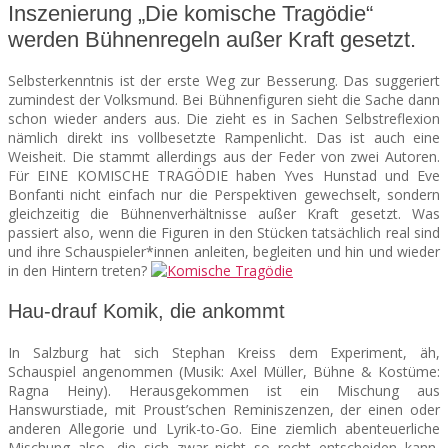
Inszenierung „Die komische Tragödie“
werden Bühnenregeln außer Kraft gesetzt.
SEATS
Selbsterkenntnis ist der erste Weg zur Besserung. Das suggeriert
zumindest der Volksmund. Bei Bühnenfiguren sieht die Sache dann
schon wieder anders aus. Die zieht es in Sachen Selbstreflexion
nämlich direkt ins vollbesetzte Rampenlicht. Das ist auch eine
Weisheit. Die stammt allerdings aus der Feder von zwei Autoren.
Für EINE KOMISCHE TRAGÖDIE haben Yves Hunstad und Eve
Bonfanti nicht einfach nur die Perspektiven gewechselt, sondern
gleichzeitig die Bühnenverhältnisse außer Kraft gesetzt. Was
passiert also, wenn die Figuren in den Stücken tatsächlich real sind
und ihre Schauspieler*innen anleiten, begleiten und hin und wieder
in den Hintern treten?
Hau-drauf Komik, die ankommt
In Salzburg hat sich Stephan Kreiss dem Experiment, äh,
Schauspiel angenommen (
Musik:
Axel Müller,
Bühne &
Kostüme:
Ragna Heiny). Herausgekommen ist ein Mischung aus
Hanswurstiade, mit Proust’schen Reminiszenzen, der einen oder
anderen Allegorie und Lyrik-to-Go. Eine ziemlich abenteuerliche
Mischung also, die sich zwar nicht so recht entscheiden kann,