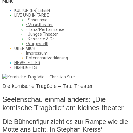
WHAT
Secondary
MENU
Navigation
KULTUR (ER)LEBEN
Menu
LIVE UND IN FARBE
· Schauspiel
I
· Musiktheater
· Tanz/Performance
· Junges Theater
· Konzerte & Co
· Vorgestellt
ÜBER MICH
SAW
Impressum
Datenschutzerklärung
NEWSLETTER
HIGHLIGHTS
FROM
Die komische Tragödie – Tatu Theater
Seelenschau einmal anders: „Die
THE
komische Tragödie“ am kleines theater
Die Bühnenfigur zieht es zur Rampe wie die
CHEAP
Motte ans Licht. In Stephan Kreiss‘