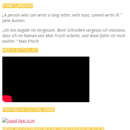
PUNKTLANDUNG
„A person who can write a long letter, with ease, cannot write ill.“
Jane Austen
„Ich bin begabt im Vergessen. Beim Schreiben vergesse ich meistens,
dass ich im Namen von Max Frisch arbeite, und dann fühle ich mich
wohler.“
Max Frisch
WEIL’S SO TOLL IST
PARTNER IN CULTURE CRIME
MEINE HÖCHSTPERSÖNLICHE THEATERSAISON 2026 IN