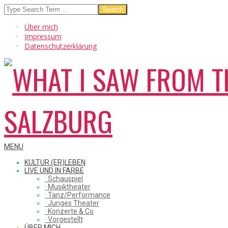
Skip
Search
to
Über mich
content
Impressum
Datenschutzerklärung
WHAT
Secondary
MENU
Navigation
KULTUR (ER)LEBEN
Menu
LIVE UND IN FARBE
· Schauspiel
I
· Musiktheater
· Tanz/Performance
· Junges Theater
· Konzerte & Co
· Vorgestellt
ÜBER MICH