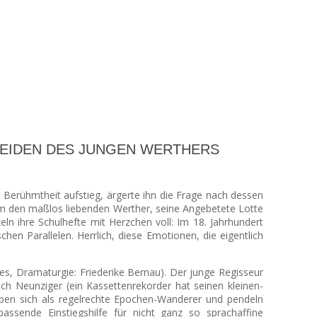
 DIE LEIDEN DES JUNGEN WERTHERS
Berühmtheit aufstieg, ärgerte ihn die Frage nach dessen
m den maßlos liebenden Werther, seine Angebetete Lotte
n ihre Schulhefte mit Herzchen voll: Im 18. Jahrhundert
hen Parallelen. Herrlich, diese Emotionen, die eigentlich
, Dramaturgie: Friederike Bernau). Der junge Regisseur
h Neunziger (ein Kassettenrekorder hat seinen kleinen-
ppen sich als regelrechte Epochen-Wanderer und pendeln
assende Einstiegshilfe für nicht ganz so sprachaffine