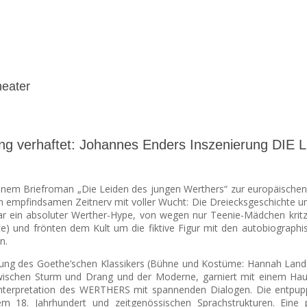
heater
rang verhaftet: Johannes Enders Inszenierung
inem Briefroman „Die Leiden des jungen Werthers“ zur europäischen 
en empfindsamen Zeitnerv mit voller Wucht:
Die Dreiecksgeschichte u
 ein absoluter Werther-Hype, von wegen nur Teenie-Mädchen kritzel
) und frönten dem Kult um die fiktive Figur mit den autobiographisc
n.
ng des Goethe’schen Klassikers (Bühne und Kostüme: Hannah Landes
zwischen Sturm und Drang und der Moderne, garniert mit einem Hauc
he Interpretation des WERTHERS mit spannenden Dialogen. Die entpu
m 18. Jahrhundert und zeitgenössischen Sprachstrukturen. Eine p