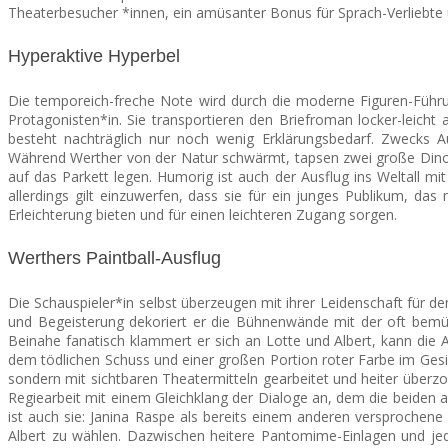
Theaterbesucher *innen, ein amüsanter Bonus für Sprach-Verliebte 
Hyperaktive Hyperbel
Die temporeich-freche Note wird durch die moderne Figuren-Führun
Protagonisten*in. Sie transportieren den Briefroman locker-leicht a
besteht nachträglich nur noch wenig Erklärungsbedarf. Zwecks A
Während Werther von der Natur schwärmt, tapsen zwei große Dinosa
auf das Parkett legen. Humorig ist auch der Ausflug ins Weltall 
allerdings gilt einzuwerfen, dass sie für ein junges Publikum, d
Erleichterung bieten und für einen leichteren Zugang sorgen.
Werthers Paintball-Ausflug
Die Schauspieler*in selbst überzeugen mit ihrer Leidenschaft für den 
und Begeisterung dekoriert er die Bühnenwände mit der oft bemüht
Beinahe fanatisch klammert er sich an Lotte und Albert, kann die A
dem tödlichen Schuss und einer großen Portion roter Farbe im Gesic
sondern mit sichtbaren Theatermitteln gearbeitet und heiter überz
Regiearbeit mit einem Gleichklang der Dialoge an, dem die beiden a
ist auch sie: Janina Raspe als bereits einem anderen versprochene
Albert zu wählen. Dazwischen heitere Pantomime-Einlagen und jede