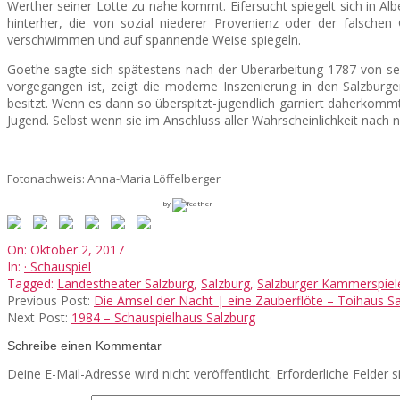
Werther seiner Lotte zu nahe kommt. Eifersucht spiegelt sich in Alb
hinterher, die von sozial niederer Provenienz oder der falschen 
verschwimmen und auf spannende Weise spiegeln.
Goethe sagte sich spätestens nach der Überarbeitung 1787 von sei
vorgegangen ist, zeigt die moderne Inszenierung in den Salzbur
besitzt. Wenn es dann so überspitzt-jugendlich garniert daherko
Jugend. Selbst wenn sie im Anschluss aller Wahrscheinlichkeit nach 
Fotonachweis: Anna-Maria Löffelberger
by
2017-
On:
Oktober 2, 2017
10-
In:
· Schauspiel
02
Tagged:
Landestheater Salzburg
,
Salzburg
,
Salzburger Kammerspiel
Previous Post:
Die Amsel der Nacht | eine Zauberflöte – Toihaus S
Next Post:
1984 – Schauspielhaus Salzburg
Schreibe einen Kommentar
Deine E-Mail-Adresse wird nicht veröffentlicht.
Erforderliche Felder 