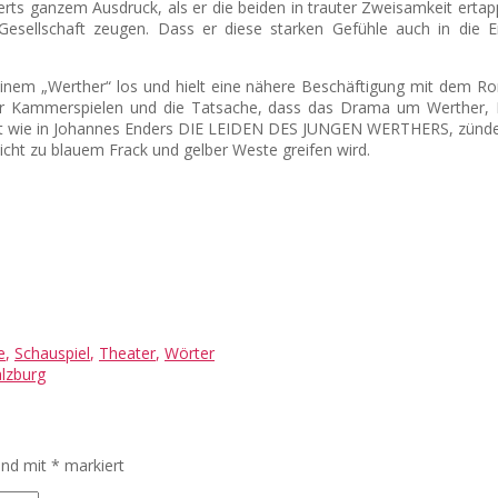
erts ganzem Ausdruck, als er die beiden in trauter Zweisamkeit ertap
Gesellschaft zeugen. Dass er diese starken Gefühle auch in die Erz
nem „Werther“ los und hielt eine nähere Beschäftigung mit dem Rom
ger Kammerspielen und die Tatsache, dass das Drama um Werther, 
mmt wie in Johannes Enders DIE LEIDEN DES JUNGEN WERTHERS, zündet
nicht zu blauem Frack und gelber Weste greifen wird.
e
,
Schauspiel
,
Theater
,
Wörter
alzburg
sind mit
*
markiert