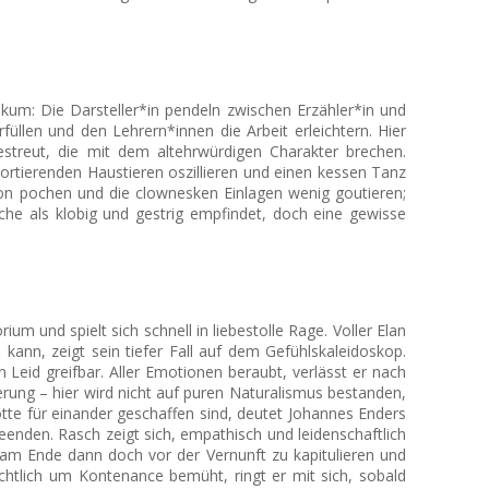
kum: Die Darsteller*in pendeln zwischen Erzähler*in und
füllen und den Lehrern*innen die Arbeit erleichtern. Hier
streut, die mit dem altehrwürdigen Charakter brechen.
rtierenden Haustieren oszillieren und einen kessen Tanz
ion pochen und die clownesken Einla
gen wenig goutieren;
che als klobig und gestrig empfindet, doch eine gewisse
um und spielt sich schnell in liebestolle Rage. Voller Elan
ann, zeigt sein tiefer Fall auf dem Gefühlskaleidoskop.
 Leid greifbar. Aller Emotionen beraubt, verlässt er nach
rung – hier wird nicht auf puren Naturalismus bestanden,
tte für einander geschaffen sind, deutet Johannes Enders
enden. Rasch zeigt sich, empathisch und leidenschaftlich
m am Ende dann doch vor der Vernunft zu kapitulieren und
chtlich um Kontenance bemüht, ringt er mit sich, sobald