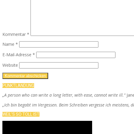
Kommentar
*
Name
*
E-Mail-Adresse
*
Website
PUNKTLANDUNG
„A person who can write a long letter, with ease, cannot write ill.“
Jan
„Ich bin begabt im Vergessen. Beim Schreiben vergesse ich meistens, 
WEIL’S SO TOLL IST