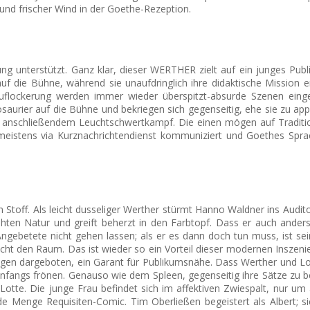
und frischer Wind in der Goethe-Rezeption.
g unterstützt. Ganz klar, dieser WERTHER zielt auf ein junges Publi
uf die Bühne, während sie unaufdringlich ihre didaktische Mission er
uflockerung werden immer wieder überspitzt-absurde Szenen einge
urier auf die Bühne und bekriegen sich gegenseitig, ehe sie zu appo
mit anschließendem Leuchtschwertkampf. Die einen mögen auf Tradit
as meistens via Kurznachrichtendienst kommuniziert und Goethes Spra
Stoff. Als leicht dusseliger Werther stürmt Hanno Waldner ins Auditori
en Natur und greift beherzt in den Farbtopf. Dass er auch anders k
ngebetete nicht gehen lassen; als er es dann doch tun muss, ist sein
ht den Raum. Das ist wieder so ein Vorteil dieser modernen Inszenie
ogen dargeboten, ein Garant für Publikumsnähe. Dass Werther und Lo
nfangs frönen. Genauso wie dem Spleen, gegenseitig ihre Sätze zu be
 Lotte.
Die junge Frau befindet sich im affektiven Zwiespalt, nur u
 Menge Requisiten-Comic. Tim Oberließen begeistert als Albert; si