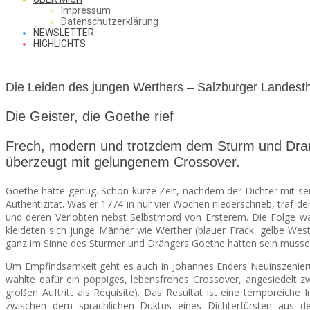
SAW
Impressum
Datenschutzerklärung
NEWSLETTER
HIGHLIGHTS
FROM
Die Leiden des jungen Werthers – Salzburger Landest
THE
Die Geister, die Goethe rief
Frech, modern und trotzdem dem Sturm und D
überzeugt mit gelungenem Crossover.
CHEAP
Goethe hatte genug. Schon kurze Zeit, nachdem der Dichter mit se
Authentizität. Was er 1774 in nur vier Wochen niederschrieb, traf d
und deren Verlobten nebst Selbstmord von Ersterem. Die Folge war
SEATS
kleideten sich junge Männer wie Werther (blauer Frack, gelbe Weste
ganz im Sinne des Stürmer und Drängers Goethe hätten sein müsse
Um Empfindsamkeit geht es auch in Johannes Enders Neuinszenieru
wählte dafür ein poppiges, lebensfrohes Crossover, angesiedelt 
großen Auftritt als Requisite). Das Resultat ist eine temporeic
zwischen de
m sprachlichen Duktus eines Dichterfürsten aus de