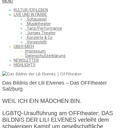
WHAT
Secondary
MENU
Navigation
KULTUR (ER)LEBEN
Menu
LIVE UND IN FARBE
· Schauspiel
I
· Musiktheater
· Tanz/Performance
· Junges Theater
· Konzerte & Co
· Vorgestellt
ÜBER MICH
SAW
Impressum
Datenschutzerklärung
NEWSLETTER
HIGHLIGHTS
FROM
Das Bildnis der Lili Elvenes – Das OFFtheater
Salzburg
THE
WEIL ICH EIN MÄDCHEN BIN.
LGBTQ-Uraufführung am OFFtheater: DAS
CHEAP
BILDNIS DER LILI ELVENES verleiht dem
schwierigen Kampf um gesellschaftliche