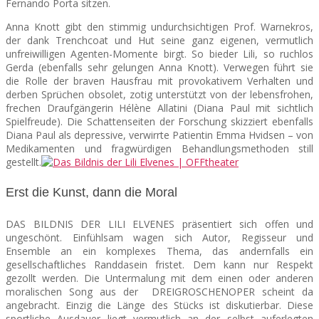
Fernando Porta sitzen.
Anna Knott gibt den stimmig undurchsichtigen Prof. Warnekros,
der dank Trenchcoat und Hut seine ganz eigenen, vermutlich
unfreiwilligen Agenten-Momente birgt. So bieder Lili, so ruchlos
Gerda (ebenfalls sehr gelungen Anna Knott). Verwegen führt sie
die Rolle der braven Hausfrau mit provokativem Verhalten und
derben Sprüchen obsolet, zotig unterstützt von der lebensfrohen,
frechen Draufgängerin Hélène Allatini (Diana Paul mit sichtlich
Spielfreude). Die Schattenseiten der Forschung skizziert ebenfalls
Diana Paul als depressive, verwirrte Patientin Emma Hvidsen – von
Medikamenten und fragwürdigen Behandlungsmethoden still
gestellt.
Erst die Kunst, dann die Moral
DAS BILDNIS DER LILI ELVENES präsentiert sich offen und
ungeschönt. Einfühlsam wagen sich Autor, Regisseur und
Ensemble an ein komplexes Thema, das andernfalls ein
gesellschaftliches Randdasein fristet. Dem kann nur Respekt
gezollt werden. Die Untermalung mit dem einen oder anderen
moralischen Song aus der DREIGROSCHENOPER scheint da
angebracht. Einzig die Länge des Stücks ist diskutierbar. Diese
sportliche Ausdauer liegt vermutlich an der selbst auferlegten