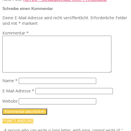
Schreibe einen Kommentar
Deine E-Mail-Adresse wird nicht veröffentlicht.
Erforderliche Felder
sind mit
*
markiert
Kommentar
*
Name
*
E-Mail-Adresse
*
Website
PUNKTLANDUNG
„A person who can write a long letter, with ease, cannot write ill.“