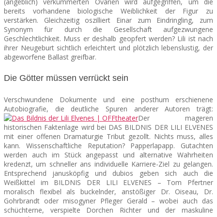
(angeblich) verkümmerten Ovarien wird aufgegriffen, um die
bereits vorhandene biologische Weiblichkeit der Figur zu
verstärken. Gleichzeitig oszilliert Einar zum Eindringling, zum
Synonym für durch die Gesellschaft aufgezwungene
Geschlechtlichkeit. Muss er deshalb geopfert werden? Lili ist nach
ihrer Neugeburt sichtlich erleichtert und plötzlich lebenslustig, der
abgeworfene Ballast greifbar.
Die Götter müssen verrückt sein
Verschwundene Dokumente und eine posthum erschienene
Autobiografie, die deutliche Spuren anderer Autoren trägt:
Der mageren
historischen Faktenlage wird bei DAS BILDNIS DER LILI ELVENES
mit einer offenen Dramaturgie Tribut gezollt. Nichts muss, alles
kann. Wissenschaftliche Reputation? Papperlapapp. Gutachten
werden auch im Stück angepasst und alternative Wahrheiten
kredenzt, um schneller ans individuelle Karriere-Ziel zu gelangen.
Entsprechend janusköpfig und dubios geben sich auch die
Weißkittel im BILDNIS DER LILI ELVENES – Tom Pfertner
moralisch flexibel als buckelnder, anstößiger Dr. Oiseau, Dr.
Gohrbrandt oder misogyner Pfleger Gerald – wobei auch das
schüchterne, verspielte Dorchen Richter und der maskuline