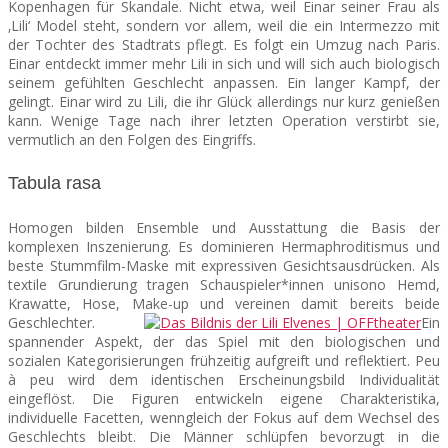
Kopenhagen für Skandale. Nicht etwa, weil Einar seiner Frau als
‚Lili‘ Model steht, sondern vor allem, weil die ein Intermezzo mit
der Tochter des Stadtrats pflegt. Es folgt ein Umzug nach Paris.
Einar entdeckt immer mehr Lili in sich und will sich auch biologisch
seinem gefühlten Geschlecht anpassen. Ein langer Kampf, der
gelingt. Einar wird zu Lili, die ihr Glück allerdings nur kurz genießen
kann. Wenige Tage nach ihrer letzten Operation verstirbt sie,
vermutlich an den Folgen des Eingriffs.
Tabula rasa
Homogen bilden Ensemble und Ausstattung die Basis der
komplexen Inszenierung. Es dominieren Hermaphroditismus und
beste Stummfilm-Maske mit expressiven Gesichtsausdrücken. Als
textile Grundierung tragen Schauspieler*innen unisono Hemd,
Krawatte, Hose, Make-up und vereinen damit bereits beide
Geschlechter.
Ein
spannender Aspekt, der das Spiel mit den biologischen und
sozialen Kategorisierungen frühzeitig aufgreift und reflektiert. Peu
à peu wird dem identischen Erscheinungsbild Individualität
eingeflöst. Die Figuren entwickeln eigene Charakteristika,
individuelle Facetten, wenngleich der Fokus auf dem Wechsel des
Geschlechts bleibt. Die Männer schlüpfen bevorzugt in die