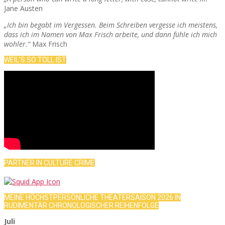
Jane Austen
„Ich bin begabt im Vergessen. Beim Schreiben vergesse ich meistens,
dass ich im Namen von Max Frisch arbeite, und dann fühle ich mich
wohler.“
Max Frisch
WEIL’S SO TOLL IST
PARTNER IN CULTURE CRIME
MEINE HÖCHSTPERSÖNLICHE THEATERSAISON 2026 IN
RUDIMENTÄR CHRONOLOGISCHER REIHENFOLGE
Juli