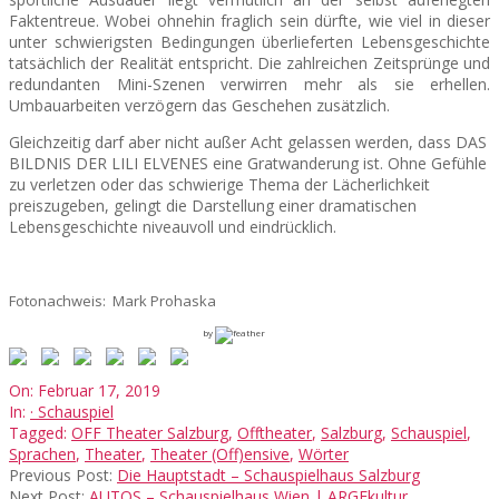
Faktentreue. Wobei ohnehin fraglich sein dürfte, wie viel in dieser
unter schwierigsten Bedingungen überlieferten Lebensgeschichte
tatsächlich der Realität entspricht. Die zahlreichen Zeitsprünge und
redundanten Mini-Szenen verwirren mehr als sie erhellen.
Umbauarbeiten verzögern das Geschehen zusätzlich.
Gleichzeitig darf aber nicht außer Acht gelassen werden, dass DAS
BILDNIS DER LILI ELVENES eine Gratwanderung ist. Ohne Gefühle
zu verletzen oder das schwierige Thema der Lächerlichkeit
preiszugeben, gelingt die Darstellung einer dramatischen
Lebensgeschichte niveauvoll und eindrücklich.
Fotonachweis: Mark Prohaska
by
2019-
On:
Februar 17, 2019
02-
In:
· Schauspiel
17
Tagged:
OFF Theater Salzburg
,
Offtheater
,
Salzburg
,
Schauspiel
,
Sprachen
,
Theater
,
Theater (Off)ensive
,
Wörter
Previous Post:
Die Hauptstadt – Schauspielhaus Salzburg
Next Post:
AUTOS – Schauspielhaus Wien | ARGEkultur