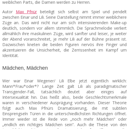
weiblichen Parts, die Damen werden zu Herren.
Autor
Max Pfnür
beteiligt sich selbst am Spiel und pendelt
zwischen Einar und Lili. Seine Darstellung nimmt immer weiblichere
Züge an. Das wird nicht nur am sich intensivierenden Make-up
deutlich, sondern vor allem stimmlich. Die Sprachmelodie verliert
allmählich ihre maskulinen Züge, wird sanfter und leiser, je weiter
der Abend voranschreitet, je mehr Lili auf der Bühne präsent ist.
Dazwischen kneten die beiden Figuren nervös ihre Finger und
akzentuieren die Unsicherheit, die Zerrissenheit im Kampf um
Identität.
Mädchen, Mädchen
Wer war Einar Wegener/ Lili Elbe jetzt eigentlich wirklich:
Mann*Frau*oder*? Lange Zeit galt Lili als paradigmatischer
Transgender-Fall, tatsächlich deutet aber einiges auf
Intersexualität hin. Das heißt also, beide Geschlechtsmerkmale
waren in verschiedener Ausprägung vorhanden. Dieser Theorie
folgt auch Max Pfnürs Dramatisierung, die mit subtilen
Einsprengseln Türen in die unterschiedlichsten Richtungen öffnet.
Immer wieder ist die Rede von „noch mehr Mädchen“ oder
„endlich ein richtiges Mädchen sein“. Auch die These von den