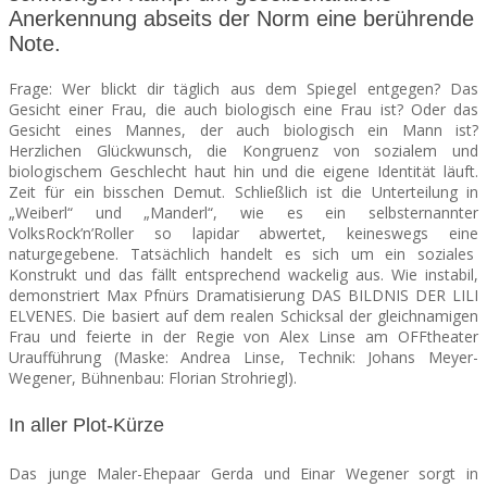
Anerkennung abseits der Norm eine berührende
Note.
SEATS
Frage: Wer blickt dir täglich aus dem Spiegel entgegen? Das
Gesicht einer Frau, die auch biologisch eine Frau ist? Oder das
Gesicht eines Mannes, der auch biologisch ein Mann ist?
Herzlichen Glückwunsch, die Kongruenz von sozialem und
biologischem Geschlecht haut hin und die eigene Identität läuft.
Zeit für ein bisschen Demut.
Schließlich ist die Unterteilung in
„Weiberl“ und „Manderl“, wie es ein selbsternannter
VolksRock’n’Roller so lapidar abwertet, keineswegs eine
naturgegebene. Tatsächlich handelt es sich um ein soziales
Konstrukt und das fällt entsprechend wackelig aus. Wie instabil,
demonstriert Max Pfnürs Dramatisierung DAS BILDNIS DER LILI
ELVENES. Die basiert auf dem realen Schicksal der gleichnamigen
Frau und feierte in der Regie von Alex Linse am OFFtheater
Uraufführung (Maske: Andrea Linse, Technik: Johans Meyer-
Wegener, Bühnenbau: Florian Strohriegl).
In aller Plot-Kürze
Das junge Maler-Ehepaar Gerda und Einar Wegener sorgt in