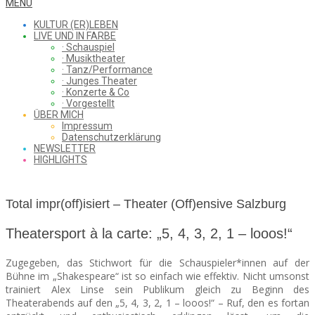
WHAT
Secondary
MENU
Navigation
KULTUR (ER)LEBEN
Menu
LIVE UND IN FARBE
· Schauspiel
I
· Musiktheater
· Tanz/Performance
· Junges Theater
· Konzerte & Co
· Vorgestellt
ÜBER MICH
SAW
Impressum
Datenschutzerklärung
NEWSLETTER
HIGHLIGHTS
FROM
Total impr(off)isiert – Theater (Off)ensive Salzburg
THE
Theatersport à la carte: „5, 4, 3, 2, 1 – looos!“
Zugegeben, das Stichwort für die Schauspieler*innen auf der
Bühne im „Shakespeare“ ist so einfach wie effektiv. Nicht umsonst
trainiert Alex Linse sein Publikum gleich zu Beginn des
CHEAP
Theaterabends auf den „5, 4, 3, 2, 1 – looos!“ – Ruf, den es fortan