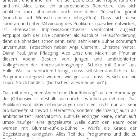
und mit Alex Linse ein ansprechendes Repertoire, das sich
pünktlich zum Jahresende auch eine kleine Rückschau gönnt
(Vorschau auf Wunsch ebenso inbegriffen). Dass sich diese
spontan und unter Mitwirkung des Publikums quasi live entwickelt,
ist Ehrensache. Improvisationstheater verpflichtet. Zugleich
entpuppt sich der Live-Charakter als absolute Herausforderung,
denn die ohnedies schon sehr, sehr, sehr kleine Bühne schrumpft
unvermutet. Tatsächlich haben Anja Clementi, Christine Winter,
Diana Paul, Jana Pflaeging, Alex Linse und Maximilian Pfnür an
diesem Abend Besuch von junge
n und ambitionierten
Kolleg*innen der Improvisationsgruppe „Schoko mit Gurke“ aus
Halle. Was so verlockend klingt, muss selbstverständlich in das
Programm integriert werden, wie gut also, dass es sich um ein
Impro-Stück handelt. (Gottsched, alles klar bei dir?!).
Das mit dem „jeden Abend eine Uraufführung“ auf der Homepage
der (Off)ensive ist deshalb auch höchst wörtlich zu nehmen. Das
Publikum wird aktiv miteinbezogen und dient nicht nur als sehr
produktive*r Stichwort-Lieferant*in, sondern gleichzeitig auch als
ambitionierte*r Motivator*in. Buhrufe erklingen keine, dafür läuft
umso häufiger eine gutgelaunte Welle durch den Raum oder
werden mit Blumen-auf-die-Bühne – Würfe die Grade der
Begeisterung kundgetan. Alles Teil des Programms und die zu