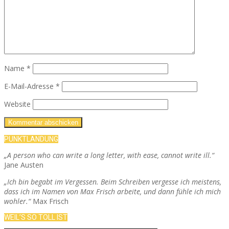
Name
*
E-Mail-Adresse
*
Website
PUNKTLANDUNG
„A person who can write a long letter, with ease, cannot write ill.“
Jane Austen
„Ich bin begabt im Vergessen. Beim Schreiben vergesse ich meistens,
dass ich im Namen von Max Frisch arbeite, und dann fühle ich mich
wohler.“
Max Frisch
WEIL’S SO TOLL IST