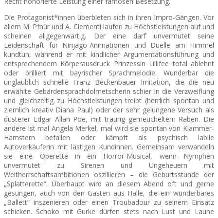
Recht honorierte Leistung einer famosen Besetzung.
Die Protagonist*innen überbieten sich in ihren Impro-Gängen. Vor
allem M. Pfnür und A. Clementi laufen zu Höchstleistungen auf und
scheinen allgegenwärtig. Der eine darf unvermutet seine
Leidenschaft für Ninjago-Animationen und Duelle am Himmel
kundtun, während er mit kindlicher Argumentationsführung und
entsprechendem Körperausdruck Prinzessin Lillifee total ablehnt
oder brilliert mit bayrischer Sprachmelodie. Wunderbar die
unglaublich schnelle Franz Beckenbauer Imitation, die die neu
erwählte Gebärdensprachdolmetscherin schier in die Verzweiflung
und gleichzeitig zu Höchstleistungen treibt (herrlich spontan und
ziemlich kreativ Diana Paul) oder der sehr gelungene Versuch als
düsterer Edgar Allan Poe, mit traurig gemeucheltem Raben. Die
andere ist mal Angela Merkel, mal wird sie spontan von Klammer-
Hamstern befallen oder kämpft als psychisch labile
Autoverkäuferin mit lästigen Kundinnen. Gemeinsam verwandeln
sie eine Operette in ein Horror-Musical, wenn Nymphen
unvermutet zu Sirenen und Ungeheuern mit
Weltherrschaftsambitionen oszillieren – die Geburtsstunde der
„Splatterette“. Überhaupt wird an diesem Abend oft und gerne
gesungen, auch von den Gästen aus Halle, die ein wunderbares
„Ballett“ inszenieren oder einen Troubadour zu seinem Einsatz
schicken. Schoko mit Gurke dürfen stets nach Lust und Laune