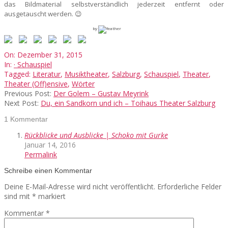
das Bildmaterial selbstverständlich jederzeit entfernt oder
ausgetauscht werden. 😉
by
2015-
On:
Dezember 31, 2015
12-
In:
· Schauspiel
31
Tagged:
Literatur
,
Musiktheater
,
Salzburg
,
Schauspiel
,
Theater
,
Theater (Off)ensive
,
Wörter
Previous Post:
Der Golem – Gustav Meyrink
Next Post:
Du, ein Sandkorn und ich – Toihaus Theater Salzburg
1 Kommentar
Rückblicke und Ausblicke | Schoko mit Gurke
Januar 14, 2016
Permalink
Schreibe einen Kommentar
Deine E-Mail-Adresse wird nicht veröffentlicht.
Erforderliche Felder
sind mit
*
markiert
Kommentar
*