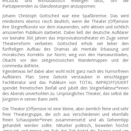
entzückt und enthusiastisch erklingen lässt, um die
Partizipierenden zu Glanzleistungen anzuspornen.
SEATS
Johann Christoph Gottsched war eine Spaßbremse. Das wird
mindestens ebenso rasch deutlich, wenn die Theater (Off)ensive
ihre Stegreifkünste vor dem staunenden, sehr aktiven und sichtlich
amüsierten Publikum darbietet. Dabei ließ der deutsche Aufklärer
vor beinahe 300 Jahren das Improvisationstheater im Zuge seiner
Theaterreform verbieten. Gottsched erhob viel lieber den
fünfteiligen Aufbau des Dramas als mentale Erbauung und
moralisches Korrektiv zur Norm; weg von den Hanswurstiaden,
Obacht vor den zeitgenössischen Wandertruppen und der
commedia dell’Arte.
Irgendetwas lief dabei aber wohl nicht ganz nach des humorfreien
Aufklärers Plan. Seine Gebote verstauben in einschlägiger
Fachliteratur und das Publikum von TOTAL IMPR(OFF)ISIERT
spendet frenetischen Beifall und jubelt den Stegreifakteur*innen
des Abends unverhohlen zu. Ursprüngliches Theater, das selbst die
Jüngsten in seinen Bann zieht.
Die Theater (Off)ensive ist eine kleine, aber ziemlich feine und sehr
freie Theatergruppe, die sich aus verschiedenen und ebenfalls
freien Schauspieler*innen zusammensetzt und als Geheimtipp
gehandelt werden sollte. Mitunter politisch, bisweilen höchst
amüsant und immer am Puls der Zeit bietet die Truppe rund um