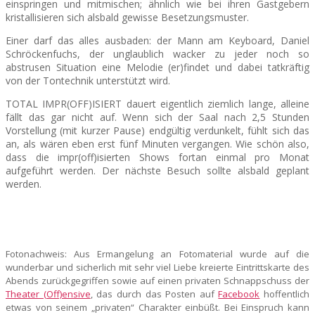
einspringen und mitmischen; ähnlich wie bei ihren Gastgebern
kristallisieren sich alsbald gewisse Besetzungsmuster.
Einer darf das alles ausbaden: der Mann am Keyboard, Daniel
Schröckenfuchs, der unglaublich wacker zu jeder noch so
abstrusen Situation eine Melodie (er)findet und dabei tatkräftig
von der Tontechnik unterstützt wird.
TOTAL IMPR(OFF)ISIERT dauert eigentlich ziemlich lange, alleine
fällt das gar nicht auf. Wenn sich der Saal nach 2,5 Stunden
Vorstellung (mit kurzer Pause) endgültig verdunkelt, fühlt sich das
an, als wären eben erst fünf Minuten vergangen. Wie schön also,
dass die impr(off)isierten Shows fortan einmal pro Monat
aufgeführt werden. Der nächste Besuch sollte alsbald geplant
werden.
Fotonachweis: Aus Ermangelung an Fotomaterial wurde auf die
wunderbar und sicherlich mit sehr viel Liebe kreierte Eintrittskarte des
Abends zurückgegriffen sowie auf einen privaten Schnappschuss der
Theater (Off)ensive
, das durch das Posten auf
Facebook
hoffentlich
etwas von seinem „privaten“ Charakter einbüßt. Bei Einspruch kann