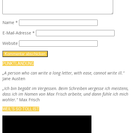
Name
*
E-Mail-Adresse
*
Website
PUNKTLANDUNG
„A person who can write a long letter, with ease, cannot write ill.“
Jane Austen
„Ich bin begabt im Vergessen. Beim Schreiben vergesse ich meistens,
dass ich im Namen von Max Frisch arbeite, und dann fühle ich mich
wohler.“
Max Frisch
WEIL’S SO TOLL IST