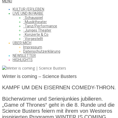
WHAT
Secondary
MENU
Navigation
KULTUR (ER)LEBEN
Menu
LIVE UND IN FARBE
· Schauspiel
I
· Musiktheater
· Tanz/Performance
· Junges Theater
· Konzerte & Co
· Vorgestellt
ÜBER MICH
SAW
Impressum
Datenschutzerklärung
NEWSLETTER
HIGHLIGHTS
FROM
Winter is coming – Science Busters
THE
KAMPF UM DEN EISERNEN COMEDY-THRON.
Bücherwürmer und Serienjunkies jubilieren.
„Game of Thrones“ geht in die 8. Runde und die
CHEAP
Science Busters feiern mit ihrem von Westeros
inspirierten Programm WINTER IS COMING