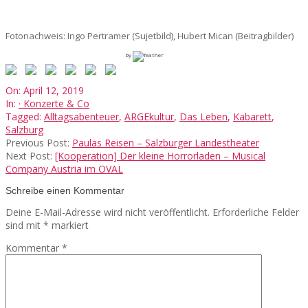
Fotonachweis: Ingo Pertramer (Sujetbild), Hubert Mican (Beitragbilder)
by
2019-
On:
April 12, 2019
04-
In:
· Konzerte & Co
12
Tagged:
Alltagsabenteuer
,
ARGEkultur
,
Das Leben
,
Kabarett
,
Salzburg
Previous Post:
Paulas Reisen – Salzburger Landestheater
Next Post:
[Kooperation] Der kleine Horrorladen – Musical
Company Austria im OVAL
Schreibe einen Kommentar
Deine E-Mail-Adresse wird nicht veröffentlicht.
Erforderliche Felder
sind mit
*
markiert
Kommentar
*