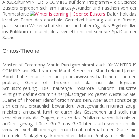
ARGEkultur WINTER IS COMING auf dem Programm – die Science
Busters erproben sich am Fantasy-Wunder und naschen von der
Ruhmestorte.
Dafür holt das
kreative Team das epochale Gemetzel humorig auf die Bühne,
packt seinen Wissenschaftskit aus und überträgt das Ergebnis live
ins Publikum: eloquent, detailverliebt und mit sehr viel Spaß an der
Sache.
Chaos-Theorie
Master of Ceremony Martin Puntigam nimmt auch für WINTER IS
COMING kein Blatt vor den Mund. Bereits mit Star Trek und James
Bond habe man sich an populärwissenschaftlichen Themen
probiert, Game of Thrones ist da nur die logische
Schlussfolgerung. Die hautenge rosarote Uniform tauschte
Puntigam dafür extra mit einer plüschigen Polyester-Weste. So viel
„Game of Thrones“-Identifikation muss sein. Aber auch sonst zeigt
sich der MC erstaunlich bewandert. Wortgewandt, mitunter zotig,
meistens amüsant führt er durch das Geschehen und stellt nur
scheinbar naiv die Fragen, die sich das Publikum vermutlich nie zu
äußern gewagt hätte. Groß das Gelächter, auch wenn sich die
verbalen Verballhornungen manchmal unterhalb der Gürtellinie
tummeln. Schlagfertig kommentiert Martin Puntigam selbst die