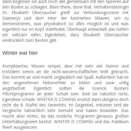
dann beginnen sie auch noch alle gemeinsam mit den Speeren auf
den Boden zu schlagen. Been there, done that. Verhaltensbiologin
Dr. Elisabeth Oberzaucher greift zur Verbündungsszene mit
Daenerys
und dem Heer der kastrierten Sklaven, um zu
demonstrieren, was physikalisch so alles möglich ist und was
eigentlich nur im Kopf stattfindet. Überhaupt entwickelt das Gehirn
ein seltsam eitles Eigenleben, dass Elisabeth Oberzaucher
eindrücklich zum Besten gibt.
Winter war hier
Kompliziertes Wissen simpel, aber mit sehr viel Humor und
trotzdem seriös an die nicht-wissenschaftlichen Welt gebracht.
Das kommt an und macht unglaublich viel Spaß. Außerdem hat es
den angenehmen Nebeneffekt zu bilden und zwar völlig
angstbefreit. Eigentlich sollten die Science Busters
Pflichtprogramm an jeder Schule sein. Sind sie natürlich nicht,
irgendwie schade. WINTER IS COMING ersetzt dann übrigens doch
nicht die 8. Staffel des Serienhits. Im Gegenteil, mitunter sind die
Vergleiche tatsächlich sehr bemüht und haken bisweilen. Das
macht aber nichts, da das restliche Programm genauso großen
Unterhaltungswert besitzt. WINTER IS COMING und das Publikum
feiert ausgelassen.