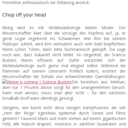
Freistetter enthusiastisch zur Erklärung ansetzt.
Chop off your head
Blutig wird es mit Molekularbiologe Martin Moder. Der
Wissenschaftler klärt über die Vorzüge des Köpfens auf, ja, er
gerät sogar regelrecht ins Schwärmen. Wer ihm bei seinem
Plädoyer zuhört, wird ihm vermutlich auch sehr bald beipflichten.
Wenn schon Töten, dann bitte fachmännisch geköpft. Da sage
noch wer, dass Kabarett nicht bildet. Im Gegenteil, die Science
Busters klären effizient auf. Dafür entzündet sich der
Molekularbiologe auch gerne mal elegant selbst. Während die
Flammen auf seinem Unterarm fröhlich lodern, erörtert der
Wissenschaftler die Details von entweichenden Darmblähungen.
Die bestehen aus Methan,
aber nur 1 Prozent davon sorgt für den unangenehmen Geruch.
Kann man wissen, muss man aber nicht – für den nächsten
Smalltalk-Stoff wäre allerdings gesorgt.
Übrigens, wer kennt nicht diese riesigen Kampfszenen, die seit
„Herr der Ringe“ irgendwie epidemär durch Serien und Filme
geistern? Tausend Mann und mehr stehen auf einem gigantischen
Feld; alle hübsch drapiert, meistens in adretten Quadraten und