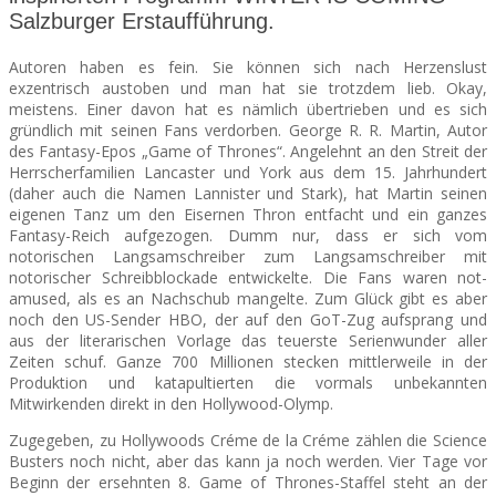
Salzburger Erstaufführung.
SEATS
Autoren haben es fein. Sie können sich nach Herzenslust
exzentrisch austoben und man hat sie trotzdem lieb. Okay,
meistens. Einer davon hat es nämlich übertrieben und es sich
gründlich mit seinen Fans verdorben. George R. R. Martin, Autor
des Fantasy-Epos „Game of Thrones“. Angelehnt an den Streit der
Herrscherfamilien Lancaster und York aus dem 15. Jahrhundert
(daher auch die Namen Lannister und Stark), hat Martin seinen
eigenen Tanz um den Eisernen Thron entfacht und ein ganzes
Fantasy-Reich aufgezogen. Dumm nur, dass er sich vom
notorischen Langsamschreiber zum Langsamschreiber mit
notorischer Schreibblockade entwickelte. Die Fans waren not-
amused, als es an Nachschub mangelte. Zum Glück gibt es aber
noch den US-Sender HBO, der auf den GoT-Zug aufsprang und
aus der literarischen Vorlage das teuerste Serienwunder aller
Zeiten schuf. Ganze 700 Millionen stecken mittlerweile in der
Produktion und katapultierten die vormals unbekannten
Mitwirkenden direkt in den Hollywood-Olymp.
Zugegeben, zu Hollywoods Créme de la Créme zählen die Science
Busters noch nicht, aber das kann ja noch werden. Vier Tage vor
Beginn der ersehnten 8. Game of Thrones-Staffel steht an der