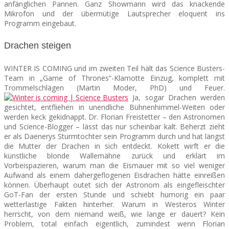
anfänglichen Pannen. Ganz Showmann wird das knackende
Mikrofon und der übermütige Lautsprecher eloquent ins
Programm eingebaut.
Drachen steigen
WINTER IS COMING und im zweiten Teil hält das Science Busters-
Team in „Game of Thrones“-Klamotte Einzug, komplett mit
Trommelschlägen (Martin Moder, PhD) und Feuer.
Ja, sogar Drachen werden
gesichtet, entfliehen in unendliche Bühnenhimmel-Weiten oder
werden keck gekidnappt.
Dr. Florian Freistetter
– den Astronomen
und Science-Blogger – lässt das nur scheinbar kalt. Beherzt zieht
er als
Daenerys Sturmtochter
sein Programm durch und hat längst
die Mutter der Drachen in sich entdeckt. Kokett wirft er die
künstliche blonde Wallemähne zurück und erklärt im
Vorbeispazieren, warum man die Eismauer mit so viel weniger
Aufwand als einem dahergeflogenen Eisdrachen hätte einreißen
können. Überhaupt outet sich der Astronom als eingefleischter
GoT-Fan der ersten Stunde und schiebt humorig ein paar
wetterlastige Fakten hinterher. Warum in Westeros Winter
herrscht, von dem niemand weiß, wie lange er dauert? Kein
Problem, total einfach eigentlich, zumindest wenn Florian