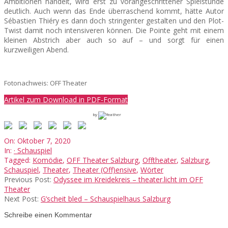
Ambitionen handelt, wird erst zu vorangeschrittener Spielstunde
deutlich. Auch wenn das Ende überraschend kommt, hätte Autor
Sébastien Thiéry es dann doch stringenter gestalten und den Plot-
Twist damit noch intensiveren können. Die Pointe geht mit einem
kleinen Abstrich aber auch so auf – und sorgt für einen
kurzweiligen Abend.
Fotonachweis: OFF Theater
Artikel zum Download in PDF-Format
by
2020-
On:
Oktober 7, 2020
10-
In:
· Schauspiel
07
Tagged:
Komödie
,
OFF Theater Salzburg
,
Offtheater
,
Salzburg
,
Schauspiel
,
Theater
,
Theater (Off)ensive
,
Wörter
Previous Post:
Odyssee im Kreidekreis – theater.licht im OFF
Theater
Next Post:
G’scheit bled – Schauspielhaus Salzburg
Schreibe einen Kommentar