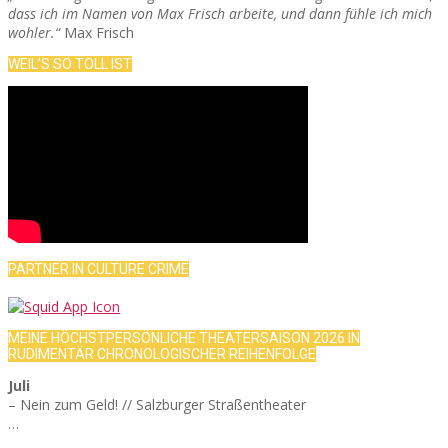
dass ich im Namen von Max Frisch arbeite, und dann fühle ich mich
wohler.“
Max Frisch
WEIL’S SO TOLL IST
PARTNER IN CULTURE CRIME
MEINE HÖCHSTPERSÖNLICHE THEATERSAISON 2026 IN
RUDIMENTÄR CHRONOLOGISCHER REIHENFOLGE
Juli
– Nein zum Geld! // Salzburger Straßentheater
…