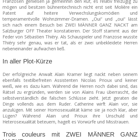
Franzosen genießen ja gemeinhin den Ruf, es relativ freizügig zu
mögen und besitzen bühnentechnisch nicht erst seit Molière ein
Patent auf heitere Verwechslungskomödien und
SEATS
temperamentvolle Wohnzimmer-Dramen. „Oui“ und „oui“ lässt
sich nach einem Besuch bei ZWEI MÄNNER GANZ NACKT am
Salzburger OFF Theater konstatieren. Der Stoff stammt aus der
Feder von Sébastien Thiéry. Als Schauspieler und Franzose wusste
Thiéry sehr genau, was er tat, als er zwei unbekleidete Herren
nebeneinander aufwachen ließ.
In aller Plot-Kürze
Der erfolgreiche Anwalt Alain Kramer liegt nackt neben seinem
ebenfalls textilbefreiten Assistenten Nicolas Prioux und keiner
weiß, wie es dazu kam. Während die Herren noch dabei sind, das
Rätsel zu ergründen, werden sie von Alains Frau überrascht, die
selbstverständlich die falschen Schlüsse zieht. Jetzt geraten die
Dinge vollends aus dem Ruder. Catherine wirft Alain vor, sie
anzulügen. Mit seiner Homosexualität käme sie ja noch klar, aber
Lügen? Während Alain und Prioux ihre Unschuld und
Heterosexualität beteuern, hagelt es Vorwürfe und Misstrauen.
Trois couleurs mit ZWEI MÄNNER GANZ