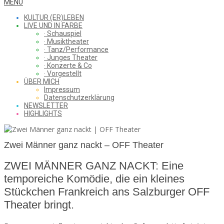
WHAT
Secondary
MENU
Navigation
KULTUR (ER)LEBEN
Menu
LIVE UND IN FARBE
· Schauspiel
I
· Musiktheater
· Tanz/Performance
· Junges Theater
· Konzerte & Co
· Vorgestellt
ÜBER MICH
SAW
Impressum
Datenschutzerklärung
NEWSLETTER
HIGHLIGHTS
FROM
Zwei Männer ganz nackt – OFF Theater
ZWEI MÄNNER GANZ NACKT: Eine
THE
temporeiche Komödie, die ein kleines
Stückchen Frankreich ans Salzburger OFF
Theater bringt.
CHEAP