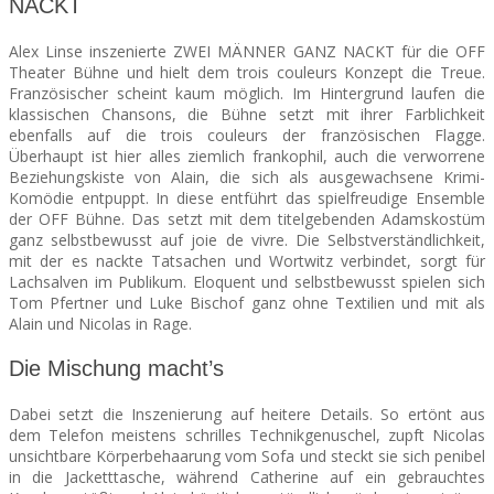
NACKT
Alex Linse inszenierte ZWEI MÄNNER GANZ NACKT für die OFF
Theater Bühne und hielt dem trois couleurs Konzept die Treue.
Französischer scheint kaum möglich. Im Hintergrund laufen die
klassischen Chansons, die Bühne setzt mit ihrer Farblichkeit
ebenfalls auf die trois couleurs der französischen Flagge.
Überhaupt ist hier alles ziemlich frankophil, auch die verworrene
Beziehungskiste von Alain, die sich als ausgewachsene Krimi-
Komödie entpuppt. In diese entführt das spielfreudige Ensemble
der OFF Bühne. Das setzt mit dem titelgebenden Adamskostüm
ganz selbstbewusst auf joie de vivre. Die Selbstverständlichkeit,
mit der es nackte Tatsachen und Wortwitz verbindet, sorgt für
Lachsalven im Publikum. Eloquent und selbstbewusst spielen sich
Tom Pfertner und Luke Bischof ganz ohne Textilien und mit als
Alain und Nicolas in Rage.
Die Mischung macht’s
Dabei setzt die Inszenierung auf heitere Details. So ertönt aus
dem Telefon meistens schrilles Technikgenuschel, zupft Nicolas
unsichtbare Körperbehaarung vom Sofa und steckt sie sich penibel
in die Jacketttasche, während Catherine auf ein gebrauchtes