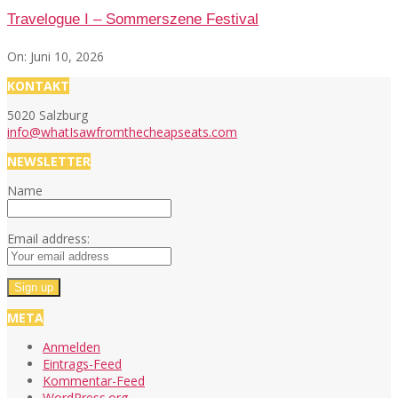
Travelogue I – Sommerszene Festival
On:
Juni 10, 2026
KONTAKT
5020 Salzburg
info@whatIsawfromthecheapseats.com
NEWSLETTER
Name
Email address:
META
Anmelden
Eintrags-Feed
Kommentar-Feed
WordPress.org