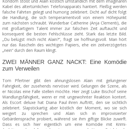
Kondom stößt und Alain köstlich umständlich mit dem imaginären
Kabel des altertümlichen Telefonapparats hantiert. Fleißig werden
falsche Fährten gelegt und humorig zelebriert. Dicht auf dicht folgt
die Handlung, die sich temperamentvoll von einem Höhepunkt
zum nächsten schraubt. Wunderbar Catherine (Anja Clementi), die
mit großartigem Talent immer zur falschen Zeit auftaucht und
konsequent die besten Fehlschlüsse zieht. Stark das letzte Bild.
„Du belügst mich nicht Alain?“, fragt sie hoffnungsvoll. Man hört
nur das Rascheln des wichtigen Papiers, ehe ein zeitverzögertes
„nein“ durch den Raum klingt.
ZWEI MÄNNER GANZ NACKT: Eine Komödie
zum Verweilen
Tom Pfertner gibt den ahnungslosen Alain mit gelungener
Fahrigkeit, der zusehends nervöser wird. Gelungen die Szene, als
er Nicolas eine Falle stellen möchte. Hier zeigt Luke Bischof seine
Wandlungsfähigkeit, wenn er mit ungewohnter Reaktion kontert.
Als Escort deluxe hat Diana Paul ihren Auftritt, den sie sichtlich
zelebriert. Slapstickartig aber köstlich der Moment, wo sie sich
weigert zu sprechen und Alain sich in improvisierter
Gebärdensprache probiert, während sie ihm giftige Blicke zuwirft.
Dass es sich hier eigentlich um eine Komödie mit Krimi-